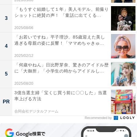
2026/03/08
「もうすぐ結婚して１年」美人モデル、前撮り
ショットに絶賛の声！ 「童話に出てくる...
3
2025/08/06
「お若いですね」平子理沙、85歳迎えた美し
過ぎる母親の姿に反響！「ママめちゃきゅ...
4
2025/02/12
「何歳やねん」日比野芽奈、驚きのアイドル歴
に「大御所」「小学生の時からアイドルし...
5
2025/08/20
3億当選主婦「宝くじ買う前に〇〇した」当選
率上げる方法
PR
合同会社デジタルファーム
Recommended by