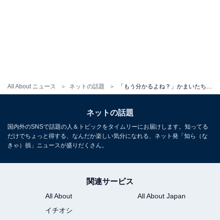
All About ニュース
ネットの話題
「もう分かるよね？」かまいたち山内、息子との夏休みショット公開「これは沖縄のあのスポットですね」
ネットの話題
国内外のSNSで話題の人＆トピックをタイムリーにお届けします。知ってる
だけでちょっと得する、なんだか楽しい気分になれる、ネット発「知ら（な
きゃ）損」ニュースが盛りだくさん。
関連サービス
All About
All About Japan
イチオシ