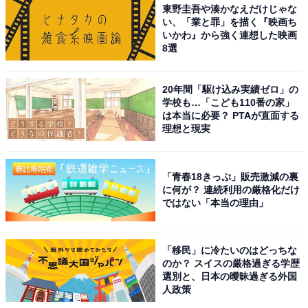
東野圭吾や湊かなえだけじゃな
い、「業と罪」を描く『映画ち
いかわ』から強く連想した映画
8選
20年間「駆け込み実績ゼロ」の
学校も…「こども110番の家」
は本当に必要？ PTAが直面する
理想と現実
「青春18きっぷ」販売激減の裏
に何が？ 連続利用の厳格化だけ
ではない「本当の理由」
「移民」に冷たいのはどっちな
のか？ スイスの厳格過ぎる学歴
選別と、日本の曖昧過ぎる外国
人政策