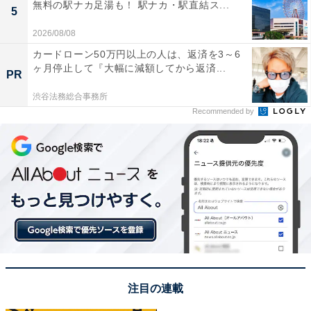
無料の駅ナカ足湯も！ 駅ナカ・駅直結ス...
5
2026/08/08
カードローン50万円以上の人は、返済を3～6
ヶ月停止して『大幅に減額してから返済...
PR
渋谷法務総合事務所
Recommended by
注目の連載