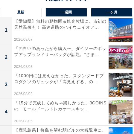
最新
一週間
一ヶ月
【愛知県】無料の動物園＆観光牧場に、市初の
天然温泉も！ 高速道路のハイウェイオア...
1
2026/08/07
「面白いのあったから購入〜」ダイソーのポッ
プアップランドリーバッグが話題。“さま...
2
2026/08/03
「1000円には見えなかった」スタンダードプ
ロダクツのリュックが「高見えする」の...
3
2026/08/03
「15分で完成してめちゃ楽しかった」3COINS
の「モールドールトレカケースキッ...
4
2026/08/05
【鹿児島県】桜島を望む駅ビルの大観覧車に、