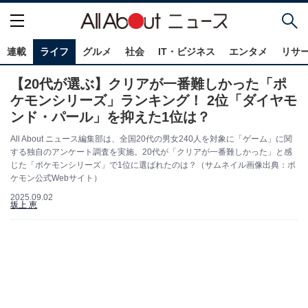
連載
ライフ
グルメ
社会
IT・ビジネス
エンタメ
リサ
【20代が選ぶ】クリアが一番難しかった「ポ
ケモンシリーズ」ランキング！ 2位「ダイヤモ
ンド・パール」を抑えた1位は？
All About ニュース編集部は、全国20代の男女240人を対象に「ゲーム」に関
する独自のアンケート調査を実施。20代が「クリアが一番難しかった」と感
じた「ポケモンシリーズ」で1位に選ばれたのは？（サムネイル画像出典：ポ
ケモン公式Webサイト）
2025.09.02
坂上 恵