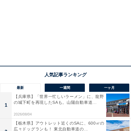
最新
一週間
一ヶ月
【兵庫県】「世界一忙しいラーメン」に、龍野
の城下町を再現したSAも。山陽自動車道...
1
2026/08/04
【栃木県】アウトレット近くのSAに、600㎡の
広々ドッグランも！ 東北自動車道の...