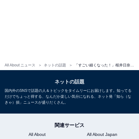
All About ニュース
ネットの話題
「すごい細くなった！」桜井日奈子、スリムな美脚際立つ表紙ショット公開！「すっぴんに近いのかな？」
ネットの話題
国内外のSNSで話題の人＆トピックをタイムリーにお届けします。知ってる
だけでちょっと得する、なんだか楽しい気分になれる、ネット発「知ら（な
きゃ）損」ニュースが盛りだくさん。
関連サービス
All About
All About Japan