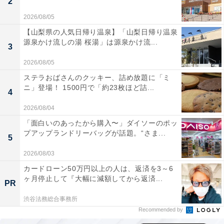
2
2026/08/05
【山梨県の人気日帰り温泉】「山梨日帰り温泉
源泉かけ流しの湯 桜湯」は源泉かけ流...
3
2026/08/05
ステラおばさんのクッキー、詰め放題に「ミ
ニ」登場！ 1500円で「約23枚ほど詰...
4
2026/08/04
「面白いのあったから購入〜」ダイソーのポッ
プアップランドリーバッグが話題。“さま...
5
2026/08/03
カードローン50万円以上の人は、返済を3～6
ヶ月停止して『大幅に減額してから返済...
PR
渋谷法務総合事務所
Recommended by