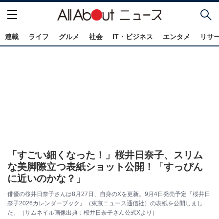
連載
ライフ
グルメ
社会
IT・ビジネス
エンタメ
リサ
「すごい細くなった！」桜井日奈子、スリム
な美脚際立つ表紙ショット公開！「すっぴん
に近いのかな？」
俳優の桜井日奈子さんは8月27日、自身のXを更新。9月4日発売予定『桜井日
奈子2026カレンダーブック』（東京ニュース通信社）の表紙を公開しまし
た。（サムネイル画像出典：桜井日奈子さん公式Xより）