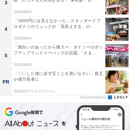
唯一のコメダ大判焼き店も！ 東名阪・伊...
3
2026/08/06
「1000円には見えなかった」スタンダードプ
ロダクツのリュックが「高見えする」の...
4
2026/08/03
「面白いのあったから購入〜」ダイソーのポッ
プアップランドリーバッグが話題。“さま...
5
2026/08/03
「〇〇した後に必ず宝くじを買いなさい」貧乏
が億万長者に
PR
合同会社デジタルファーム
Recommended by