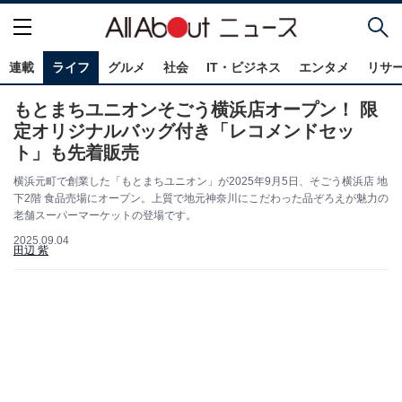
連載
ライフ
グルメ
社会
IT・ビジネス
エンタメ
リサ
もとまちユニオンそごう横浜店オープン！ 限
定オリジナルバッグ付き「レコメンドセッ
ト」も先着販売
横浜元町で創業した「もとまちユニオン」が2025年9月5日、そごう横浜店 地
下2階 食品売場にオープン。上質で地元神奈川にこだわった品ぞろえが魅力の
老舗スーパーマーケットの登場です。
2025.09.04
田辺 紫