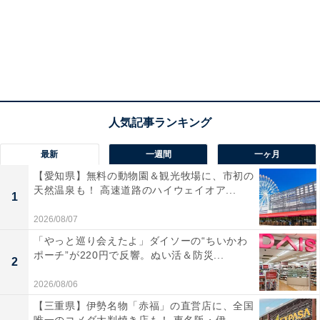
最新
一週間
一ヶ月
【愛知県】無料の動物園＆観光牧場に、市初の
天然温泉も！ 高速道路のハイウェイオア...
1
2026/08/07
「やっと巡り会えたよ」ダイソーの“ちいかわ
ポーチ”が220円で反響。ぬい活＆防災...
2
2026/08/06
【三重県】伊勢名物「赤福」の直営店に、全国