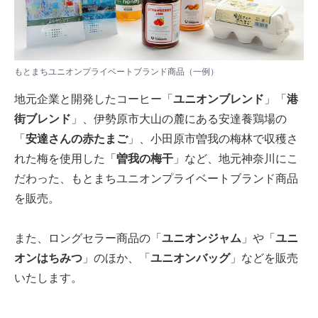
もとまちユニオンプライベートブランド商品（一例）
地元企業と開発したコーヒー「
ユニオンブレンド
」「
港
街ブレンド
」、伊勢原市大山の麓にある安達養鶏場の
「
安達さんの赤たまご
」、小田原市曽我の梅林で収穫さ
れた梅を使用した「
曽我の梅干
」など、地元神奈川にこ
だわった、もとまちユニオンプライベートブランド商品
を販売。
また、ロングセラー商品の「
ユニオンジャム
」や「
ユニ
オンはちみつ
」のほか、「
ユニオンバッグ
」などを販売
いたします。