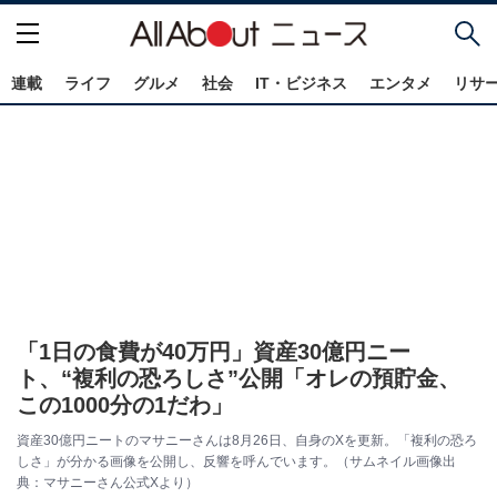
連載
ライフ
グルメ
社会
IT・ビジネス
エンタメ
リサ
「1日の食費が40万円」資産30億円ニー
ト、“複利の恐ろしさ”公開「オレの預貯金、
この1000分の1だわ」
資産30億円ニートのマサニーさんは8月26日、自身のXを更新。「複利の恐ろ
しさ」が分かる画像を公開し、反響を呼んでいます。（サムネイル画像出
典：マサニーさん公式Xより）