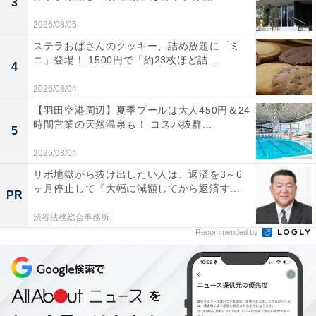
3
2026/08/05
ステラおばさんのクッキー、詰め放題に「ミ
ニ」登場！ 1500円で「約23枚ほど詰...
4
2026/08/04
【羽田空港周辺】夏季プールは大人450円＆24
時間営業の天然温泉も！ コスパ抜群...
5
2026/08/04
リボ地獄から抜け出したい人は、返済を3～6
ヶ月停止して『大幅に減額してから返済す...
PR
渋谷法務総合事務所
Recommended by