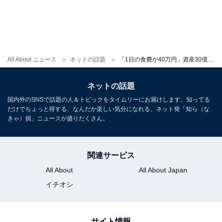
All About ニュース
ネットの話題
「1日の食費が40万円」資産30億円ニート、“複利の恐ろしさ”公開「オレの預貯金、この1000分の1だわ」
ネットの話題
国内外のSNSで話題の人＆トピックをタイムリーにお届けします。知ってる
だけでちょっと得する、なんだか楽しい気分になれる、ネット発「知ら（な
きゃ）損」ニュースが盛りだくさん。
関連サービス
All About
All About Japan
イチオシ
サイト情報