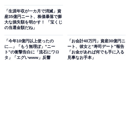
「生涯年収が一カ月で消滅」資
産35億円ニート、株価暴落で膨
大な損失額を明かす！ 「宝くじ
の当選金額だね」
「今年10億円以上使ったの
「お会計40万円」資産30億円ニ
に…」「もう無理ぽ」“ニー
ート、彼女と“寿司デート”報告
ト”の衝撃告白に「流石にワロ
「お金があれば何でも手に入る
タ」「エグいwww」反響
見事なお手本」