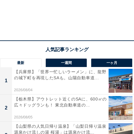
最新
一週間
一ヶ月
【兵庫県】「世界一忙しいラーメン」に、龍野
の城下町を再現したSAも。山陽自動車道...
1
2026/08/04
【栃木県】アウトレット近くのSAに、600㎡の
広々ドッグランも！ 東北自動車道の...
2
2026/08/05
【山梨県の人気日帰り温泉】「山梨日帰り温泉
源泉かけ流しの湯 桜湯」は源泉かけ流...