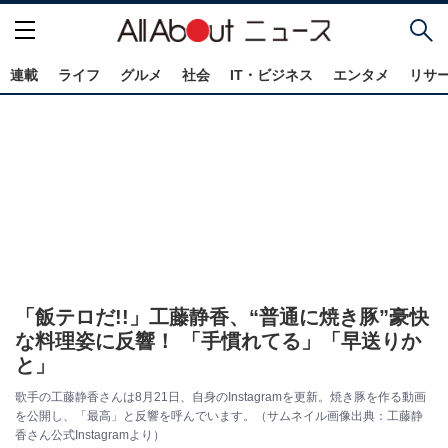
連載
ライフ
グルメ
社会
IT・ビジネス
エンタメ
リサ
「飯テロだ!!」工藤静香、“普通に焼き豚”豪快
な料理姿に反響！ 「手慣れてる」「早送りか
と」
歌手の工藤静香さんは8月21日、自身のInstagramを更新。焼き豚を作る動画
を公開し、「最高」と反響を呼んでいます。（サムネイル画像出典：工藤静
香さん公式Instagramより）