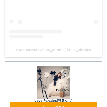
A post shared by Kudo_shizuka (@kudo_shizuka)
Love Paradox(特典なし)