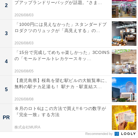
プアップランドリーバッグが話題。“さま...
2
2026/08/03
「1000円には見えなかった」スタンダードプ
ロダクツのリュックが「高見えする」の...
3
2026/08/03
「15分で完成してめちゃ楽しかった」3COINS
の「モールドールトレカケースキッ...
4
2026/08/05
【鹿児島県】桜島を望む駅ビルの大観覧車に、
無料の駅ナカ足湯も！ 駅ナカ・駅直結ス...
5
2026/08/08
８月のロト6はこの方法で買え!!６つの数字が
『完全一致』する方法
PR
株式会社MURA
Recommended by