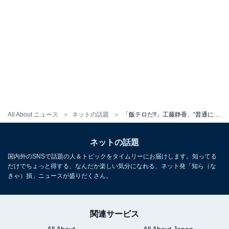
All About ニュース
ネットの話題
「飯テロだ!!」工藤静香、“普通に焼き豚”豪快な料理姿に反響！ 「手慣れてる」「早送りかと」
ネットの話題
国内外のSNSで話題の人＆トピックをタイムリーにお届けします。知ってる
だけでちょっと得する、なんだか楽しい気分になれる、ネット発「知ら（な
きゃ）損」ニュースが盛りだくさん。
関連サービス
All About
All About Japan