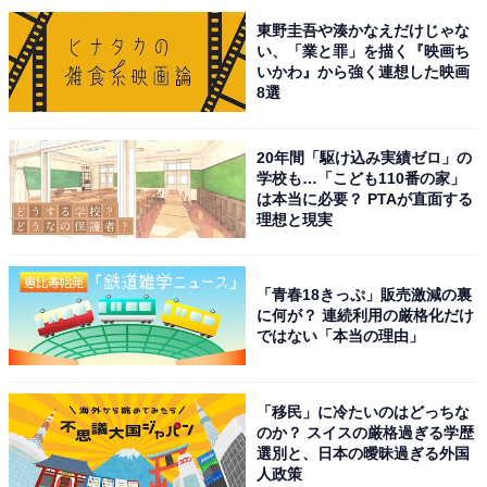
東野圭吾や湊かなえだけじゃな
い、「業と罪」を描く『映画ち
いかわ』から強く連想した映画
8選
こちらもおすすめ
20年間「駆け込み実績ゼロ」の
学校も…「こども110番の家」
グルメが魅力的な「長崎県の道の駅」ランキン
は本当に必要？ PTAが直面する
グ！ 2位「夕陽が丘そとめ」を抑えた1位は？
理想と現実
【2025年調査】
「青春18きっぷ」販売激減の裏
に何が？ 連続利用の厳格化だけ
ではない「本当の理由」
「移民」に冷たいのはどっちな
のか？ スイスの厳格過ぎる学歴
1
2
選別と、日本の曖昧過ぎる外国
人政策