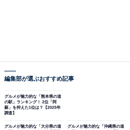
2位：フェニックス（宮崎県宮崎市）／27票
2位は「フェニックス」でした。宮崎市の日南海岸沿い
に位置し、マンゴーや日向夏を使ったソフトクリームが
人気を集めています。景色の良さや土産物の充実度も評
価され、多くの人が宮崎らしさを感じられるスポットと
して支持しています。
回答者からは「マンゴーのソフトクリームが食べてみた
編集部が選ぶおすすめ記事
い」（50代女性／新潟県）、「特産物の日向夏やマンゴ
ーを使ったソフトクリームが絶品」（30代男性／神奈川
グルメが魅力的な「熊本県の道
県）、「お土産の品数が豊富そう。是非行ってみたい」
の駅」ランキング！ 2位「阿
蘇」を抑えた1位は？【2025年
（40代女性／埼玉県）などのコメントが寄せられていま
調査】
した。
グルメが魅力的な「大分県の道
グルメが魅力的な「沖縄県の道