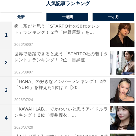
い、旅行者が宮崎の味覚を一度に楽しめる場所として高
く評価されています。
最新
一週間
一ヶ月
癒し系だと思う「STARTO社の30代タレン
回答者からは「レストラン、カフェのしらす丼が有名で
ト」ランキング！ 2位「伊野尾慧」を...
1
しらす好きにはたまらない」（20代女性／高知県）、
2026/08/07
「延岡市といえばしいたけが有名ですし、道の駅でしい
世界で活躍できると思う「STARTO社の若手タ
たけカレーが堪能できるのでご当地グルメを味わいたい
レント」ランキング！ 2位「目黒蓮...
2
方にピッタリだと思います」（30代男性／福岡県）、
「地元で採れた新鮮な『生しらす丼』や、延岡名物の
2026/08/07
『チキン南蛮』、宮崎ならではの『冷や汁』など、魅力
「HANA」の好きなメンバーランキング！ 2位
「YURI」を抑えた1位は？【20...
的なグルメを楽しむことができます」（40代女性／滋賀
3
県）などのコメントが寄せられていました。
2026/07/24
「KAWAII LAB.」でかわいいと思うアイドルラ
※回答コメントは原文ママです
ンキング！ 2位「櫻井優衣」...
4
2026/07/20
この記事の筆者：田中 寛大