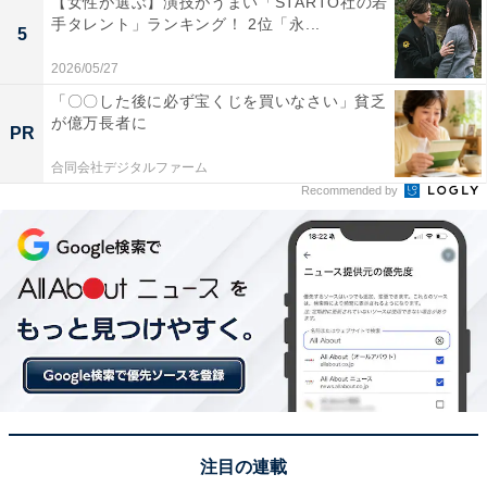
【女性が選ぶ】演技がうまい「STARTO社の若
一橋大学大学院社会学研究科修了後、国の所管法人に入
手タレント」ランキング！ 2位「永...
5
職。地方公共団体の情報化支援や広報を担当。2019年に
2026/05/27
株式会社アマノートを設立し、現在はWebメディアや選
「〇〇した後に必ず宝くじを買いなさい」貧乏
書サービスの運営、SEO業務に従事。年間3,000本以上
が億万長者に
PR
のコンテンツ制作に携わる。
合同会社デジタルファーム
Recommended by
次ページ
9位までのランキング結果を見る
注目の連載