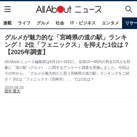
連載
ライフ
グルメ
社会
IT・ビジネス
エンタメ
リサ
グルメが魅力的な「宮崎県の道の駅」ランキ
ング！ 2位「フェニックス」を抑えた1位は？
【2025年調査】
All About ニュース編集部は8月14〜18日に、全国10〜60代の男女226人を対
象に「道の駅（グルメ）」に関するアンケート調査を実施しました。今回は
その中から、「グルメが魅力的だと思う宮崎県の道の駅」ランキングをご紹
介！ 2位は「フェニックス（宮崎市）」、では1位は？
2025.08.28
田中 寛大