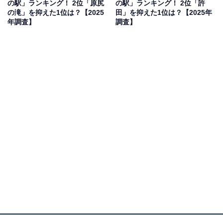
の駅」ランキング！ 2位「原尻
の駅」ランキング！ 2位「許
の滝」を抑えた1位は？【2025
田」を抑えた1位は？【2025年
年調査】
調査】
1位：北川はゆま（宮崎県延岡市）／29票
1位は「北川はゆま」でした。延岡市にある道の駅で、
生しらす丼やチキン南蛮など、地元の食材を活かした豊
富なメニューが魅力です。多彩なご当地グルメがそろ