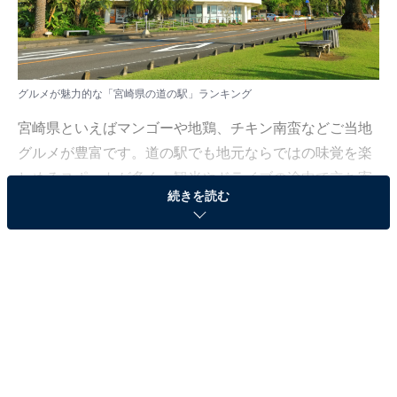
グルメが魅力的な「宮崎県の道の駅」ランキング
宮崎県といえばマンゴーや地鶏、チキン南蛮などご当地
グルメが豊富です。道の駅でも地元ならではの味覚を楽
しめるスポットが多く、観光やドライブの途中で立ち寄
続きを読む
る人に人気を集めています。
All About ニュース編集部では、全国10〜60代の男女226
人を対象に「グルメが魅力的だと思う宮崎県の道の駅」
についてアンケートを実施。その結果をランキング形式
で紹介します！
＞全ランキング結果を見る