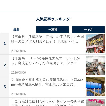
傘グリッパーを付けているだけで目立つ
傘の柄にはデザインがないものが多いので、傘グリッパ
最新
一週間
一ヶ月
ーを付けているだけで目立ちます。自分の傘をすぐに見
【三重県】伊勢名物「赤福」の直営店に、全国
つけられますし、ほかの人が間違えて持って行ってしま
唯一のコメダ大判焼き店も！ 東名阪・伊...
1
うこともないでしょう。
2026/08/06
【千葉県】918㎡の県内最大級マーケットか
ら、廃校をリノベした直売所まで。ファー...
2
2026/08/06
立山連峰と富山湾を望む展望風呂に、水深333
mの海洋深層水風呂。富山県の人気日帰...
3
2026/08/06
「これ絶対に便利なやつや」ダイソーの折り畳