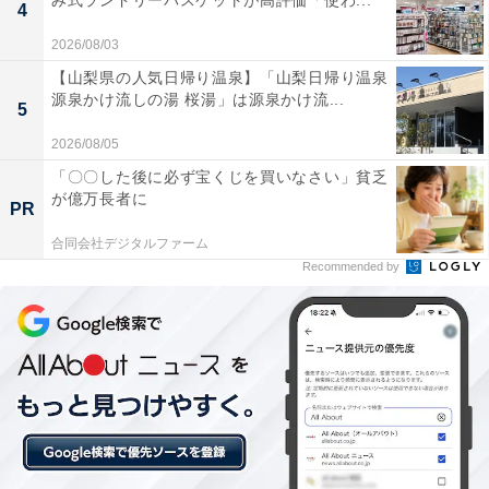
み式ランドリーバスケットが高評価「使わ...
4
2026/08/03
【山梨県の人気日帰り温泉】「山梨日帰り温泉
源泉かけ流しの湯 桜湯」は源泉かけ流...
5
テーブルに安定して掛けられる「チェーン付き傘
2026/08/05
マーカー」
「〇〇した後に必ず宝くじを買いなさい」貧乏
が億万長者に
PR
日傘や傘のプチストレスといえば、お店で「傘の置き場
合同会社デジタルファーム
がない」というのも1つでしょう。傘置き場があって
Recommended by
も、ほかの人に間違われるのが嫌で、自分の席まで持っ
て行きたいと考える人もいます。
そのようなときに活躍してくれるのが、セリアの「チェ
ーン付き傘マーカー」110円（税込）です。