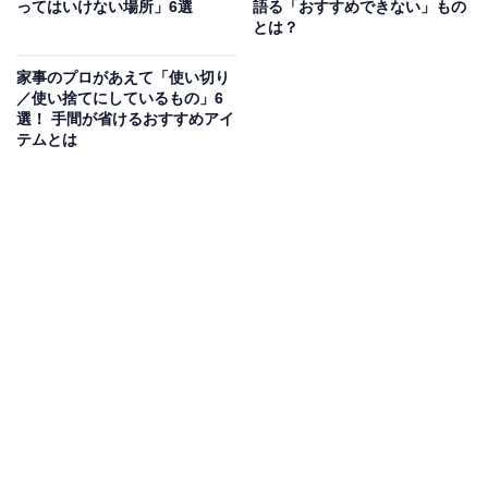
ってはいけない場所」6選
語る「おすすめできない」もの
とは？
「傘グリッパー」110円（税込） JANコード：4542804118254
家事のプロがあえて「使い切り
／使い捨てにしているもの」6
傘の柄にかぶせるようにして使うアイテムです。一般的
選！ 手間が省けるおすすめアイ
テムとは
なビニール傘の柄を想定して作られていて、直径が約1.5
～2cm、長さ約25cm程度の柄に対応しています。