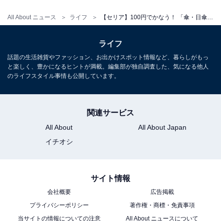
して掛けることが可能です。
All About ニュース
ライフ
【セリア】100円でかなう！ 「傘・日傘のプチストレス」を解消できる便利アイテム3選
ライフ
話題の生活雑貨やファッション、お出かけスポット情報など、暮らしがもっ
と楽しく、豊かになるヒントが満載。編集部が独自調査した、気になる他人
のライフスタイル事情も公開しています。
関連サービス
All About
All About Japan
イチオシ
サイト情報
暗い夜道でピカッと光る「傘ミニチャーム 3P」
会社概要
広告掲載
プライバシーポリシー
著作権・商標・免責事項
夜道を歩くとき、安全のためにも反射板などなんらかの
当サイトの情報についての注意
All About ニュースについて