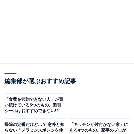
うか」と心配になる人もいるでしょう。特に最近は同じ
ようなビニール傘を使っている人が多いので、間違えな
い方が難しいかもしれません。
そこで活躍してくれるのが、セリアの「傘グリッパー」
110円（税込）です。
編集部が選ぶおすすめ記事
「食費を節約できない人」が買
い続けている5つのもの。割引
シールはおすすめできない!?
掃除の定番だけど…？ 意外と知
「キッチンが片付かない家」に
らない「メラミンスポンジを使
ある4つのもの。家事のプロが