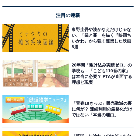
注目の連載
東野圭吾や湊かなえだけじゃな
い、「業と罪」を描く『映画ち
いかわ』から強く連想した映画
8選
20年間「駆け込み実績ゼロ」の
学校も…「こども110番の家」
は本当に必要？ PTAが直面する
理想と現実
「チェーン付き傘マーカー」110円（税込） JANコード：4542804118247
輪っかの部分を傘の柄に通しておくことで、まずは自分
「青春18きっぷ」販売激減の裏
のものであることを主張できます。傘立てに入れておく
に何が？ 連続利用の厳格化だけ
場合でも、目印になるので間違われることもないでしょ
ではない「本当の理由」
う。
「移民」に冷たいのはどっちな