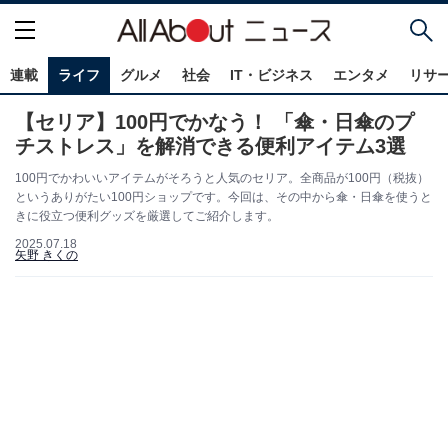
連載
ライフ
グルメ
社会
IT・ビジネス
エンタメ
リサ
【セリア】100円でかなう！ 「傘・日傘のプ
チストレス」を解消できる便利アイテム3選
100円でかわいいアイテムがそろうと人気のセリア。全商品が100円（税抜）
というありがたい100円ショップです。今回は、その中から傘・日傘を使うと
きに役立つ便利グッズを厳選してご紹介します。
2025.07.18
矢野 きくの