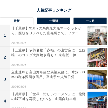
最新
一週間
一ヶ月
【千葉県】918㎡の県内最大級マーケットか
ら、廃校をリノベした直売所まで。ファー...
1
2026/08/06
【三重県】伊勢名物「赤福」の直営店に、全国
唯一のコメダ大判焼き店も！ 東名阪・伊...
2
2026/08/06
立山連峰と富山湾を望む展望風呂に、水深333
【あわせて買いたい】ハイコーキの人気商品5選
mの海洋深層水風呂。富山県の人気日帰...
3
2026/08/06
ハイコーキ「BSL36B18X」
【兵庫県】「世界一忙しいラーメン」に、龍野
の城下町を再現したSAも。山陽自動車道...
4