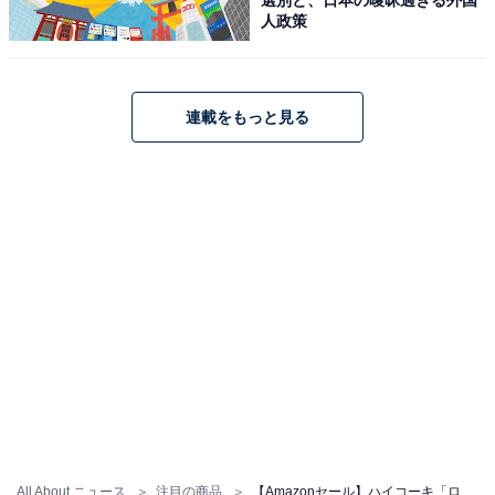
人政策
ハイコーキ「BSL3640MVT」
連載をもっと見る
HiKOKI(ハイコーキ) T-PWRバッテリー タブレスセル マ
ルチボルト 出力2160W BSL3640MVT
Amazonで見る
ハイコーキ「CH1830DA」
All About ニュース
注目の商品
【Amazonセール】ハイコーキ「ロータリハンマドリル」が特別価格で登場中