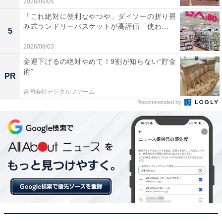
2026/08/04
「これ絶対に便利なやつや」ダイソーの折り畳
み式ランドリーバスケットが高評価「使わ...
5
HiKOKI(ハイコーキ) 第2世代マルチボルトバッテリー
2026/08/03
BSL36B18X 36V 4.0Ah/18V 8.0Ah 0037-9243
金運下げるの絶対やめて！9割が知らない“貯金
Amazonで見る
術”
PR
合同会社デジタルファーム
ハイコーキ「CG36DB」
Recommended by
HiKOKI(ハイコーキ) 36V コードレス刈払機 刈刃径
230mm 両手ハンドル 蓄電池・充電器別売り チップソー
付 CG36DB(NN) ナイロンコードカッタセット