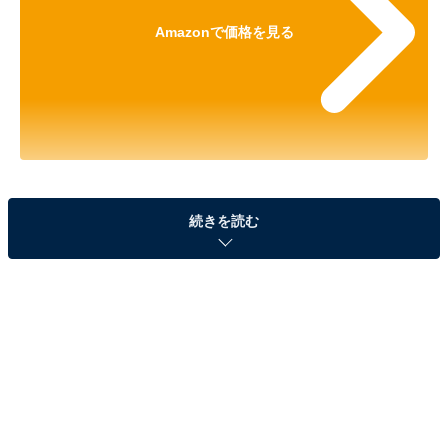
Amazonで価格を見る
※以下のセール情報は2025年6月26日17時45分現在のも
続きを読む
のです。値段の変更、売り切れの場合もあります。
※本記事で紹介している商品の購入やサービスの利用により、売上の一部が
オールアバウトに還元されることがあります。
ハイコーキの「ロータリハンマドリル」が25％オ
フで登場！