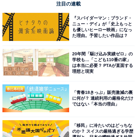
注目の連載
Amazonで見る
『スパイダーマン：ブランド・
ニュー・デイ』が「史上もっと
も優しいヒーロー映画」になっ
ハイコーキ「RA18DA」
た理由。予習したい作品は？
20年間「駆け込み実績ゼロ」の
学校も…「こども110番の家」
は本当に必要？ PTAが直面する
理想と現実
「青春18きっぷ」販売激減の裏
HiKOKI(ハイコーキ) 18V エアダスター 小型 軽量 高風速
に何が？ 連続利用の厳格化だけ
122m/sc RA18DA 無段階風速調整機能付き 蓄電池・充電
ではない「本当の理由」
器別売り 充電式 エアブローガン エアダスターガン
RA18DA (NN)
Amazonで見る
「移民」に冷たいのはどっちな
のか？ スイスの厳格過ぎる学歴
選別と、日本の曖昧過ぎる外国