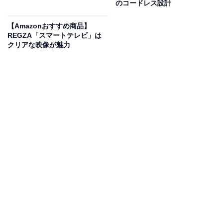
このコードレス電動工具は、作業性と安全性にこだわっ
のコードレス設計
た1台。低振動設計により長時間の作業でも手が疲れに
【Amazonおすすめ商品】
くく、
LED垂直サポート機能やオートストップ機能
で、
REGZA「スマートテレビ」は
正確かつ安心して作業を進められます。
クリアな映像が魅力
マルチボルト蓄電池は、
36V・18Vのどちらにも対応可
能
。自動で電圧を切り替えるスマート仕様で、工具の使
いまわしもスムーズです。さらに、急速充電器やサイド
ハンドル、専用ケースなど、現場で即戦力となる付属品
が充実しているのも見逃せません。
ユーザーからは「想像以上にパワフル」「振動が少なく
扱いやすい」という声があがっています。本格的な作業
にも対応できる頼れる1台を探している人は、購入を検
討してみてもよいかもしれません。