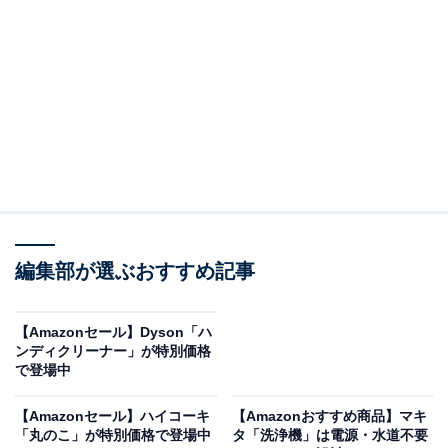
【セット買い】【Amazon.co.jp限定】 HiKOKI(ハイコー
キ) 36V充電式ロータリハンマドリル DH3628DA(XPZ) +
マルチボルト蓄電池 BSL36B18X
Amazonで見る
ハイコーキのロータリハンマドリル「DH3628DA」とマ
編集部が選ぶおすすめ記事
ルチボルト蓄電池 「BSL36B18X」のセットは現在25％
オフの特別価格・税込6万4750円で購入することが可能
です。
【Amazonセール】Dyson「ハ
ンディクリーナー」が特別価格
で登場中
この商品のおすすめポイントは？
【Amazonセール】ハイコーキ
【Amazonおすすめ商品】マキ
わずか4.0kgの軽さ
ながら、しっかり高出力を実現した
「丸のこ」が特別価格で登場中
タ「洗浄機」は電源・水道不要