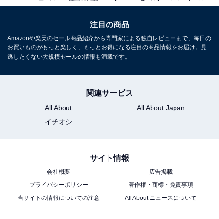
注目の商品
Amazonや楽天のセール商品紹介から専門家による独自レビューまで、毎日の
HiKOKI(ハイコーキ) 18V 充電式 ヘッジトリマー 植木バリ
お買いものがもっと楽しく、もっとお得になる注目の商品情報をお届け。見
カン 刈り込み幅 300mm 切断径15mm 2.0Ah蓄電池・充
逃したくない大規模セールの情報も満載です。
電器付き CH1830DA(BG)
Amazonで見る
関連サービス
All About
All About Japan
イチオシ
サイト情報
会社概要
広告掲載
プライバシーポリシー
著作権・商標・免責事項
当サイトの情報についての注意
All About ニュースについて