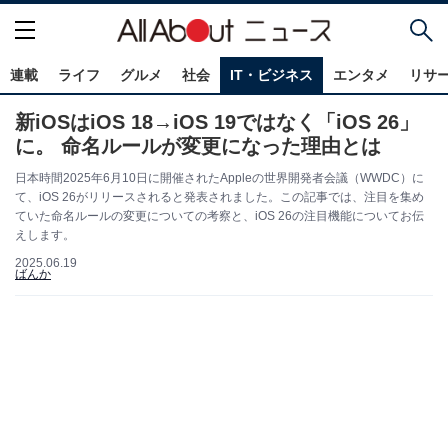
連載
ライフ
グルメ
社会
IT・ビジネス
エンタメ
リサ
新iOSはiOS 18→iOS 19ではなく「iOS 26」
に。 命名ルールが変更になった理由とは
日本時間2025年6月10日に開催されたAppleの世界開発者会議（WWDC）に
て、iOS 26がリリースされると発表されました。この記事では、注目を集め
ていた命名ルールの変更についての考察と、iOS 26の注目機能についてお伝
えします。
2025.06.19
ばんか