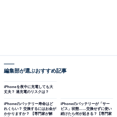
（回答）
新しい命名方式は「西暦＋1ルール」が採用された
ためです。
どういうことなのか、以下で詳しく解説します。
新しい命名ルール
編集部が選ぶおすすめ記事
WWDC 2025の発表にて、新しいiOSの名称が「iOS
26」になると発表されました。今までのルールであれ
ば、「iOS 18」の次は「iOS 19」になるところですが、
iPhoneを夜中に充電しても大
丈夫？ 過充電のリスクは？
今回から命名のルールが変更となりました。
iPhoneのバッテリー寿命はど
iPhoneのバッテリーが「サー
この変更は、iPhone、iPad、Mac、Apple Watch、Apple
れくらい？ 交換するにはお金が
ビス」状態……交換せずに使い
かかりますか？ 【専門家が解
続けたら何が起きる？【専門家
TV、Apple Vision Proを動かす全てのソフトウェアプラ