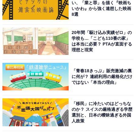
い、「業と罪」を描く『映画ち
す。
いかわ』から強く連想した映画
8選
20年間「駆け込み実績ゼロ」の
学校も…「こども110番の家」
は本当に必要？ PTAが直面する
理想と現実
「青春18きっぷ」販売激減の裏
に何が？ 連続利用の厳格化だけ
ではない「本当の理由」
「移民」に冷たいのはどっちな
のか？ スイスの厳格過ぎる学歴
選別と、日本の曖昧過ぎる外国
iOS 26の注目ポイント
人政策