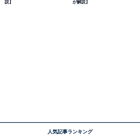
説】
が解説】
ットフォームに統一して適用されます。
新しい命名方式は「西暦＋1ルール」が採用されまし
た。これは「リリース年の翌年の西暦の下2桁を、OSの
バージョン番号として使用する」というものです。
今回の「iOS 26」であれば、2025年の下2桁に1を足した
数になっています。