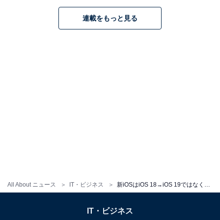
iOS 26の注目すべきポイントは以下の通りです。
連載をもっと見る
■「Liquid Glass」デザインの導入
iOS 26では、「Liquid Glass」と呼ばれる半透明でガラ
スのような新しいデザインがシステム全体に採用されま
す。
ホーム画面やロック画面にも拡張され、アプリのアイコ
ンやウィジェットにカスタマイズオプションも提供され
ます。
■Apple Intelligenceを活用した新機能の強化
Apple Intelligenceにより、iPhoneの体験が向上し、コミ
ュニケーションや画面上の操作がさらに容易になりま
All About ニュース
IT・ビジネス
新iOSはiOS 18→iOS 19ではなく「iOS 26」に。 命名ルールが変更になった理由とは
す。
IT・ビジネス