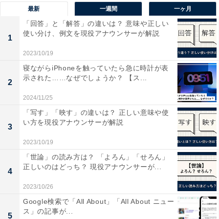
最新
一週間
一ヶ月
「回答」と「解答」の違いは？ 意味や正しい
使い分け、例文を現役アナウンサーが解説
1
2023/10/19
寝ながらiPhoneを触っていたら急に時計が表
命名ルールが変更になった理由
示された……なぜでしょうか？ 【ス...
2
Appleがこの命名規則の変更に踏み切った背景には、い
2024/11/25
くつかの戦略的な理由があったのではないかと考察され
「写す」「映す」の違いは？ 正しい意味や使
い方を現役アナウンサーが解説
ています。
3
2023/10/19
■全OS間での整合性と整理
「世論」の読み方は？ 「よろん」「せろん」
これまでのAppleのOSは、「iOS 18」「macOS 15」
正しいのはどっち？ 現役アナウンサーが...
4
「watchOS 12」「visionOS 2」のように、ソフトウエア
2023/10/26
の初回リリース時期に応じて異なるバージョン番号が付
Google検索で「All About」「All About ニュー
けられていました。
ス」の記事が...
5