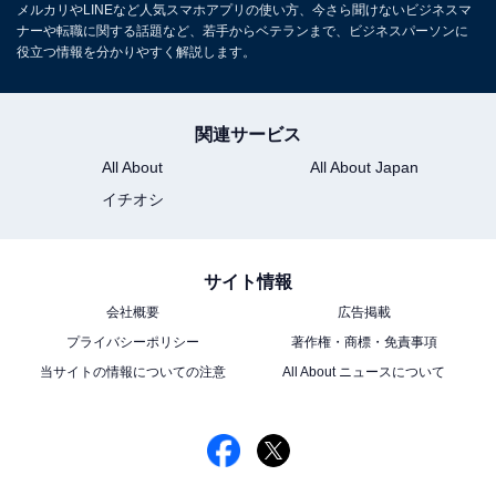
電話、FaceTime、メッセージなどのライブ翻訳や、ビジ
メルカリやLINEなど人気スマホアプリの使い方、今さら聞けないビジネスマ
ナーや転職に関する話題など、若手からベテランまで、ビジネスパーソンに
ュアルインテリジェンスによって画面上に表示されてい
役立つ情報を分かりやすく解説します。
るものを検索・操作できる機能が注目を集めています。
■カメラアプリのインターフェースの変更
関連サービス
カメラ画面も刷新され、より直感的に使いやすくなりま
All About
All About Japan
す。画面に表示される情報がシンプルになり、また、各
イチオシ
種設定の変更がよりスムーズにできるようになります。
サイト情報
■Apple Musicに歌詞翻訳やオートミックス機能が追加
Apple Musicに歌詞の自動翻訳機能が追加されます。
会社概要
広告掲載
プライバシーポリシー
著作権・商標・免責事項
当サイトの情報についての注意
All About ニュースについて
また、AIを利用して、DJのように楽曲をシームレスにつ
なげる機能も追加されるのだとか。どのような仕上がり
になるのか楽しみですね。