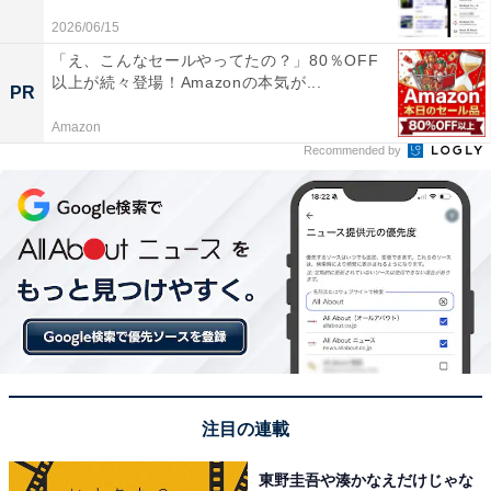
2026/06/15
新しい命名方式では、全てのOSが「iOS 26」「iPadOS
26」「macOS 26」「watchOS 26」「visionOS 26」
「え、こんなセールやってたの？」80％OFF
以上が続々登場！Amazonの本気が...
「tvOS 26」のように年号で統一されます。「今年のOS
PR
は26」と明確にそろうことで、ユーザーも開発者も理解
Amazon
しやすくなり、混乱を回避できます。
Recommended by
■開発者視点での明確化と予測のしやすさ
過去のiOSはバージョン番号と実際の年がずれていたた
め、「iOS 17は去年のものか、おととしのものか」
「macOS 14とiOS 17は同世代か」といった混乱が生じ
やすかったとされています。
特に企業や開発者がサポート対象を決定する際に、番号
と暦のずれはミスや誤解を招く可能性がありました。今
注目の連載
後「iOS 26は2026年向け、27は2027年」という形で、
東野圭吾や湊かなえだけじゃな
運用がしやすく、予測もつきやすくなるとされていま