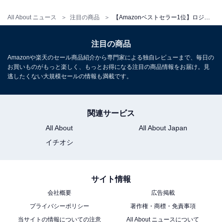
All About ニュース
注目の商品
【Amazonベストセラー1位】ロジクール「キーボード・マウスセット」は静音性と操作性が抜群のモデル
ロジクール「MX1800GR」
注目の商品
Amazonや楽天のセール商品紹介から専門家による独自レビューまで、毎日の
お買いものがもっと楽しく、もっとお得になる注目の商品情報をお届け。見
逃したくない大規模セールの情報も満載です。
関連サービス
All About
All About Japan
ロジクール MX ANYWHERE 3S MX1800GR 静音 マウス
イチオシ
Bluetooth Logi Bolt Unifying非対応 コンパクト Smart
Actions 対応 高速スクロールホイール 充電式 ワイヤレス
マウス 無線 Windows Mac Chrome iPad OS Android
MX1800 グラファイト 国内正規品
サイト情報
Amazonで見る
会社概要
広告掲載
プライバシーポリシー
著作権・商標・免責事項
当サイトの情報についての注意
All About ニュースについて