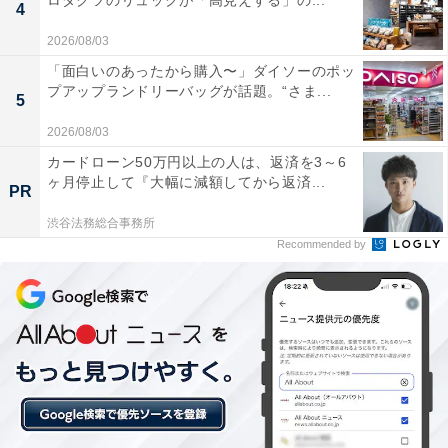
ロダクツのリュックが「高見えする」の...
4
2026/08/03
ロジクール「M575SP」
「面白いのあったから購入〜」ダイソーのポッ
プアップランドリーバッグが話題。“さま...
5
2026/08/03
カードローン50万円以上の人は、返済を3～6
ヶ月停止して『大幅に減額してから返済...
PR
渋谷法務総合事務所
Recommended by
【Amazon.co.jp限定】 ロジクール 静音 ワイヤレス トラ
ックボール マウス 無線 M575SPd 国内正規品
Amazonで見る
ロジクール「MXTB2d」