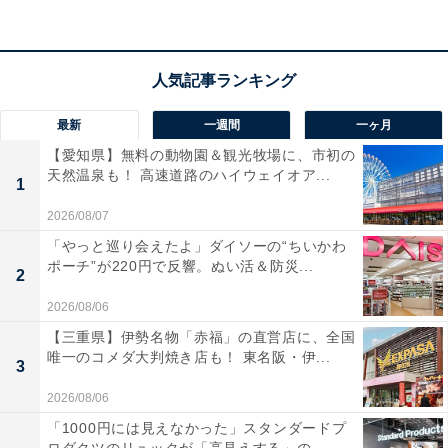
で気に入っている」という声があがっています。静音で
快適な作業環境を求める人は、購入を検討してみてもよ
いかもしれません。
最新
一週間
一ヶ月
【愛知県】無料の動物園＆観光牧場に、市初の
天然温泉も！ 高速道路のハイウェイオア...
1
2026/08/07
「やっと巡り会えたよ」ダイソーの“ちいかわ
ポーチ”が220円で反響。ぬい活＆防災...
2
2026/08/06
【三重県】伊勢名物「赤福」の直営店に、全国
唯一のコメダ大判焼き店も！ 東名阪・伊...
3
2026/08/06
「1000円には見えなかった」スタンダードプ
【あわせて買いたい】ロジクールの人気商品5選