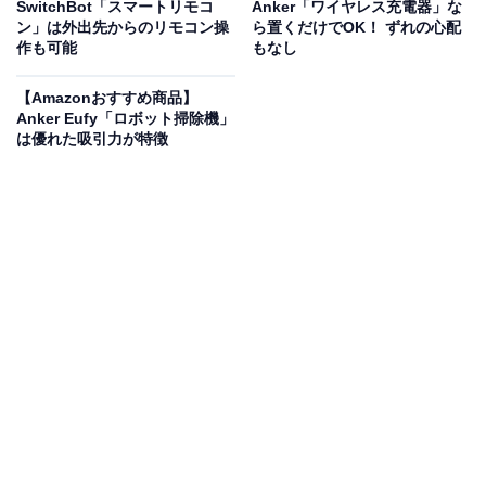
SwitchBot「スマートリモコ
Anker「ワイヤレス充電器」な
ウスセット「MK295GP」です。価格は記事執筆時点
ン」は外出先からのリモコン操
ら置くだけでOK！ ずれの心配
で、税込3900円となっています。
作も可能
もなし
この商品のおすすめポイントは？
【Amazonおすすめ商品】
Anker Eufy「ロボット掃除機」
は優れた吸引力が特徴
独自の
SilentTouch技術
により、カチカチ音を最大90％
カット。静かな環境でも気兼ねなく作業ができ、在宅勤
務や図書館などでも大活躍です。
2.4GHzワイヤレス接続
で、最大10mの通信が安定。USB
レシーバーをPCに挿すだけで簡単に使い始められます。
フルサイズの日本語キーボードはテンキー付きで、数字
入力や事務処理にも最適。さらに、
キーボードは最大24
カ月、マウスは18カ月と電池寿命
が長く、生活防滴設計
と2年間の保証付きで安心です。
ユーザーからは「とにかく静か」「デザインもシンプル