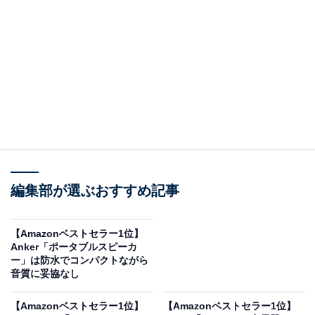
ロジクール「MK295GP」は静音性と操作性を兼ね
備えた人気モデル
ロジクール ワイヤレスマウス キーボード セット
編集部が選ぶおすすめ記事
MK295GP 静音 耐水 無線 USB接続 Unifying非対応
MK295 グラファイト 国内正規品
Amazonで見る
【Amazonベストセラー1位】
Anker「ポータブルスピーカ
ー」は防水でコンパクトながら
音質に妥協なし
「キーボード・マウスセット」カテゴリでベストセラー
1位を獲得しているのは、ロジクールのキーボード・マ
【Amazonベストセラー1位】
【Amazonベストセラー1位】