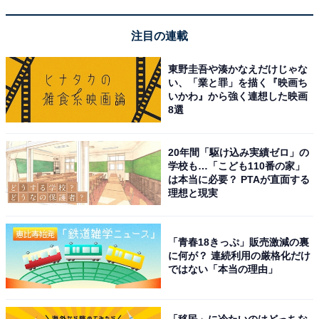
注目の連載
東野圭吾や湊かなえだけじゃな
い、「業と罪」を描く『映画ち
【Amazon.co.jp限定】 ロジクール 静音 ワイヤレス トラ
いかわ』から強く連想した映画
ックボール マウス MX ERGO S MXTB2d 無線 グラファイ
8選
ト
Amazonで見る
20年間「駆け込み実績ゼロ」の
学校も…「こども110番の家」
は本当に必要？ PTAが直面する
ロジクール「MX2300GR」
理想と現実
「青春18きっぷ」販売激減の裏
に何が？ 連続利用の厳格化だけ
ではない「本当の理由」
「移民」に冷たいのはどっちな