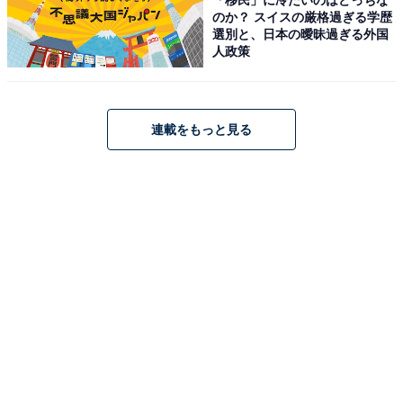
ロジクール MX MASTER3s アドバンスド ワイヤレス マ
のか？ スイスの厳格過ぎる学歴
ウス 静音 MX2300GR Logi Bolt Bluetooth Unifying非
選別と、日本の曖昧過ぎる外国
対応 8000dpi 高速スクロールホイール USB-C 充電式 無
人政策
線 MX2300 グラファイト 国内正規品
Amazonで見る
連載をもっと見る
ロジクール「KX800sGR」
ロジクール ワイヤレス キーボード MX KEYS S
KX800sGR 無線 薄型 パーフェクト・ストロークキー ス
マートバックライト 国内正規品
Amazonで見る