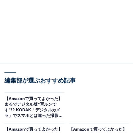
※掲載されている情報は記事公開時のものです。あらか
じめご了承ください。
※本記事で紹介している商品の購入やサービスの利用により、売上の一部が
オールアバウトに還元されることがあります。
編集部が選ぶおすすめ記事
ロジクールの「トラックボールマウス」なら
親指
でボールを転がすだけで操作可能
【Amazonで買ってよかった】
まるでデジタル版“写ルンで
す”!? KODAK「デジタルカメ
ラ」でスマホとは違った撮影体
験を
【Amazonで買ってよかった】
【Amazonで買ってよかった】