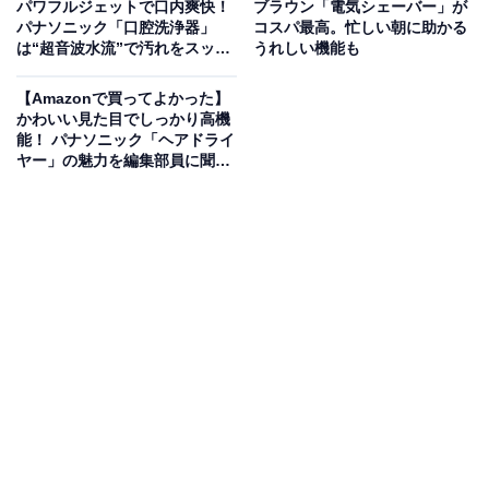
パワフルジェットで口内爽快！
ブラウン「電気シェーバー」が
パナソニック「口腔洗浄器」
コスパ最高。忙しい朝に助かる
は“超音波水流”で汚れをスッキ
うれしい機能も
【Amazon.co.jp限定】 ロジクール 静音 ワイヤレス トラ
リ除去
ックボール マウス 無線 M575SPd 国内正規品
【Amazonで買ってよかった】
Amazonで見る
かわいい見た目でしっかり高機
能！ パナソニック「ヘアドライ
ヤー」の魅力を編集部員に聞い
た
編集部メンバー・Sが「Amazonで買ってよかった商品」
として挙げたのは、ロジクールのトラックボールマウス
「M575SPd」でした。