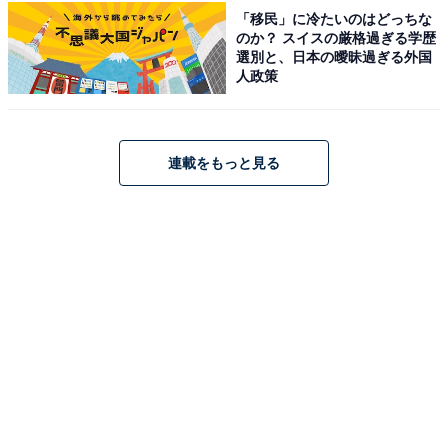
「移民」に冷たいのはどっちな
のか？ スイスの厳格過ぎる学歴
ロジクール「M750MGR」
選別と、日本の曖昧過ぎる外国
人政策
連載をもっと見る
ロジクール ワイヤレスマウス 静音 無線 高速スクロール
Signature M750MGR レギュラー グラファイト M750 国
内正規品
Amazonで見る
ロジクール「K295GP」