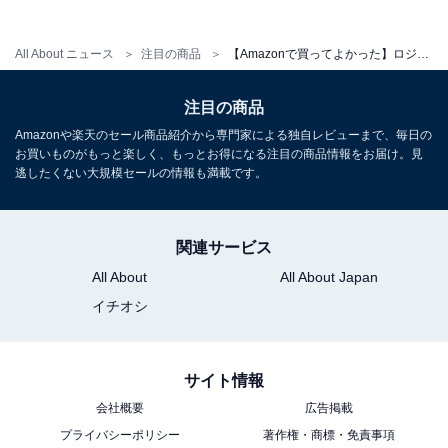
All About ニュース
注目の商品
【Amazonで買ってよかった】ロジクール「トラックボールマウス」は親指トラックボールの決定版！ 作業効率アップを実感できる
注目の商品
ロジクール ワイヤレスキーボード K295GP 静音 耐水 キ
Amazonや楽天のセール商品紹介から専門家による独自レビューまで、毎日の
ーボード 無線 Unifying K295 グラファイト 国内正規品
お買いものがもっと楽しく、もっとお得になる注目の商品情報をお届け。見
Amazonで見る
逃したくない大規模セールの情報も満載です。
関連サービス
ロジクール「KX700GRd」
All About
All About Japan
イチオシ
サイト情報
会社概要
広告掲載
プライバシーポリシー
著作権・商標・免責事項
【Amazon.co.jp限定】 ロジクール ワイヤレスキーボー