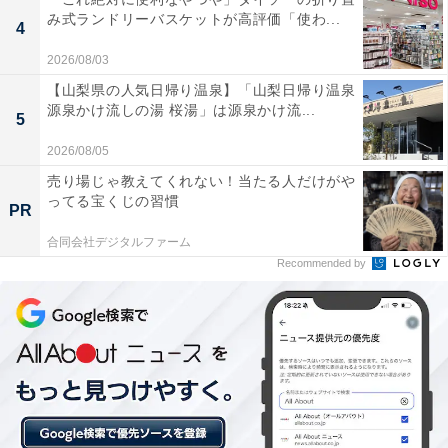
み式ランドリーバスケットが高評価「使わ...
4
接続は
BluetoothとLogi Boltの両方に対応
しており、
2026/08/03
Windows／Mac／iPad／Chrome OSなど幅広いOSで使
【山梨県の人気日帰り温泉】「山梨日帰り温泉
用可能。電源は
単三電池1本で最大24カ月持続
する省エ
源泉かけ流しの湯 桜湯」は源泉かけ流...
5
ネ設計も魅力です。
2026/08/05
売り場じゃ教えてくれない！当たる人だけがや
ってる宝くじの習慣
PR
合同会社デジタルファーム
Recommended by