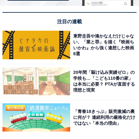
【あわせて買いたい】ロジクールの人気商品5選
注目の連載
ロジクール「MX2300GRd」
東野圭吾や湊かなえだけじゃな
い、「業と罪」を描く『映画ち
いかわ』から強く連想した映画
8選
20年間「駆け込み実績ゼロ」の
学校も…「こども110番の家」
は本当に必要？ PTAが直面する
理想と現実
【Amazon.co.jp限定】 ロジクール MX MASTER3s アド
バンスド ワイヤレス マウス 静音 MX2300GRd Logi Bolt
Bluetooth Unifying非対応 8000dpi 高速スクロールホイ
「青春18きっぷ」販売激減の裏
ール USB-C 充電式 無線 MX2300 グラファイト 国内正規
に何が？ 連続利用の厳格化だけ
品 ※Amazon.co.jp限定 壁紙ダウンロード付き
ではない「本当の理由」
Amazonで見る