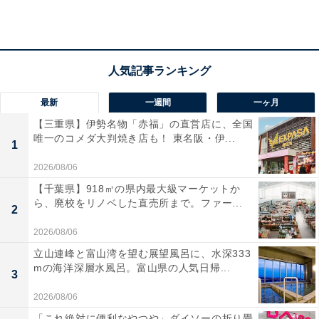
ロジクールのトラックボールマウス「M575SPd」
最新
一週間
一ヶ月
【三重県】伊勢名物「赤福」の直営店に、全国
●編集部メンバーのコメント
唯一のコメダ大判焼き店も！ 東名阪・伊...
1
「親指トラックボールの決定版。マウス由来の肩こりに
2026/08/06
お悩みのあなた、新世界へようこそ」
【千葉県】918㎡の県内最大級マーケットか
ら、廃校をリノベした直売所まで。ファー...
2
マウス本体を動かす必要がなく、
親指でボールを転がす
だけの操作
なので、狭いデスクでも効率よく作業でき、
2026/08/06
手首の負担も大幅に軽減。実際に編集部メンバーも、作
立山連峰と富山湾を望む展望風呂に、水深333
mの海洋深層水風呂。富山県の人気日帰...
業の効率がアップしたといいます。また、
クリック音が
3
静かな設計
で、夜間の在宅ワークや図書館など静かな場
2026/08/06
所でも安心して使用可能です。
「これ絶対に便利なやつや」ダイソーの折り畳