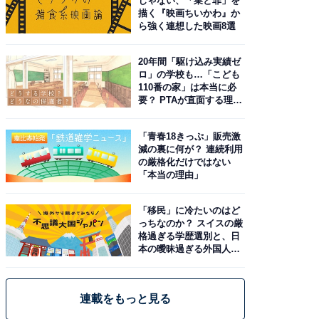
じゃない、「業と罪」を
描く『映画ちいかわ』か
ら強く連想した映画8選
20年間「駆け込み実績ゼ
ロ」の学校も…「こども
110番の家」は本当に必
要？ PTAが直面する理想
と現実
「青春18きっぷ」販売激
減の裏に何が？ 連続利用
の厳格化だけではない
「本当の理由」
「移民」に冷たいのはど
っちなのか？ スイスの厳
格過ぎる学歴選別と、日
本の曖昧過ぎる外国人政
策
連載をもっと見る