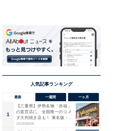
最新
一週間
一ヶ月
【三重県】伊勢名物「赤福」
【兵庫
の直営店に、全国唯一のコメ
ーメン
1
1
ダ大判焼き店も！ 東名阪・
再現した
伊...
道...
2026/08/06
2026/08/0