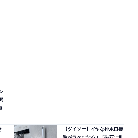
シ
間
無
き
【ダイソー】イヤな排水口掃
除がラクになる！「磁石で引