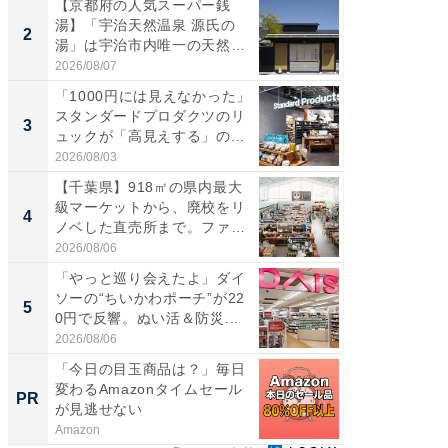
【京都府の人気スーパー銭
【三重
湯】「宇治天然温泉 源氏の
の直営
2
2
湯」は宇治市内唯一の天然温
ダ大判焼
泉と...
伊...
2026/08/07
2026/08/0
「1000円には見えなかった」
【千葉県
スタンダードプロダクツのリ
級マー
3
3
ュックが「高見えする」の...
ノベし
ー...
2026/08/03
2026/08/0
【千葉県】918㎡の県内最大
立山連
級マーケットから、廃校をリ
風呂に、
4
4
ノベした直売所まで。ファ
層水風
ー...
帰...
2026/08/06
2026/08/0
「やっと巡り会えたよ」ダイ
「これ
ソーの“ちいかわポーチ”が22
ダイソ
5
5
0円で反響。ぬい活＆防災...
リーバ
わ...
2026/08/06
2026/08/0
「今日の目玉商品は？」毎日
【西野
変わるAmazonタイムセール
刊『北
PR
PR
が見逃せない
くか』
Amazon
FINCHI o