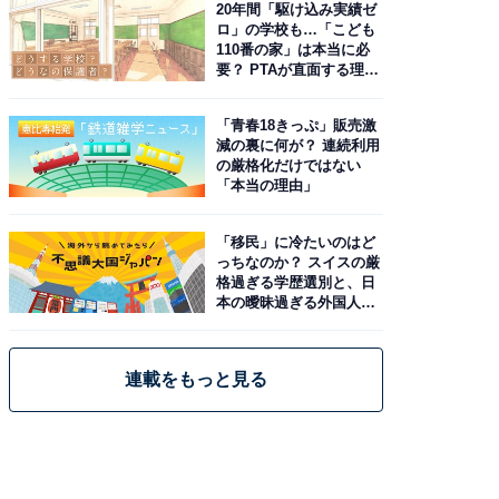
20年間「駆け込み実績ゼ
ロ」の学校も…「こども
110番の家」は本当に必
要？ PTAが直面する理想
と現実
「青春18きっぷ」販売激
減の裏に何が？ 連続利用
の厳格化だけではない
「本当の理由」
「移民」に冷たいのはど
っちなのか？ スイスの厳
格過ぎる学歴選別と、日
本の曖昧過ぎる外国人政
策
連載をもっと見る