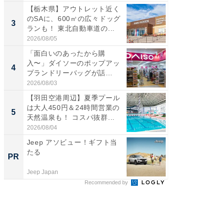
【栃木県】アウトレット近く
「ミニオ
のSAに、600㎡の広々ドッグ
ッグ！ 
3
3
ランも！ 東北自動車道の...
ど、夏限
2026/08/05
2026/08/0
「面白いのあったから購
ステラ
入〜」ダイソーのポップアッ
詰め放題
4
4
プランドリーバッグが話
00円で「
題。“さま...
2026/08/03
2026/08/0
【羽田空港周辺】夏季プール
【埼玉
は大人450円＆24時間営業の
「行田天
5
5
天然温泉も！ コスパ抜群...
は和の
が...
2026/08/04
2026/08/0
Jeep アソビュー！ギフト当
すべて
たる
るその
PR
PR
Jeep Japan
COCO VIL
Recommended by