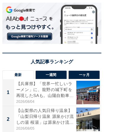
最新
一週間
一ヶ月
【兵庫県】「世界一忙しいラ
「気に
ーメン」に、龍野の城下町を
る〜」3
1
1
再現したSAも。山陽自動車
バー」
道...
好...
2026/08/04
2026/07/3
【山梨県の人気日帰り温泉】
【三重
「山梨日帰り温泉 源泉かけ流
「鈴鹿天
2
2
しの湯 桜湯」は源泉かけ流...
は100
2026/08/05
2026/08/0