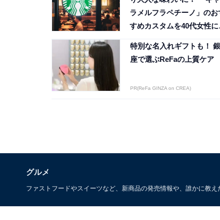
ラメルフラペチーノ」のお
すめカスタムを40代女性に
いた
特別な名入れギフトも！ 
座で選ぶReFaの上質ケア
PR(ReFa GINZA on CREA)
グルメ
ファストフードやスイーツなど、新商品の発売情報や、誰かに教え