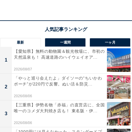
1位：アイリスオーヤマ ふとん乾燥機 カラリエ ツイ
ンノズル 1年保証 布団2組対応 靴乾燥 ホワイト
AZKFK-202-W
最新
一週間
一ヶ月
2位：アイリスオーヤマ(IRIS OHYAMA) ふとん乾燥機
【愛知県】無料の動物園＆観光牧場に、市初の
シングルノズル FK-EC1-W ホワイト ダニ退治 温風機
天然温泉も！ 高速道路のハイウェイオア...
1
能 布団ドライヤー シューズドライヤー
2026/08/07
「やっと巡り会えたよ」ダイソーの“ちいかわ
ポーチ”が220円で反響。ぬい活＆防災...
2
2026/08/06
【三重県】伊勢名物「赤福」の直営店に、全国
唯一のコメダ大判焼き店も！ 東名阪・伊...
3
【軽量1.9㎏ 保温機能付き】アイリスオーヤマ ふとん乾燥
機 シングルノズル FK-EC1-W ホワイト ダニ退治 温風機
2026/08/06
能 布団ドライヤー シューズドライヤー くつ乾燥機 靴乾燥
「1000円には見えなかった」スタンダードプ