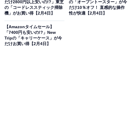
だけ2800円以上安いの!?」東芝
の「オーブントースター」が今
より向上させたい人は、購入を検討してみてもよいかも
の「コードレススティック掃除
だけ10％オフ！ 直感的な操作
しれません。
機」がお買い得【2月4日】
性が快適【2月4日】
【Amazonタイムセール】
「7400円も安いの!?」New
Tripの「キャリーケース」が今
だけお買い得【2月4日】
Amazon「衣類・ふとん乾燥機本体」 売れ筋ラン
キング