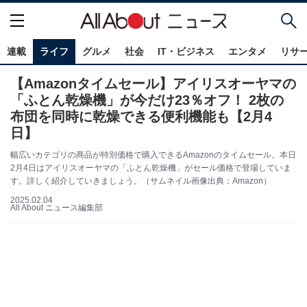
連載
ライフ
グルメ
社会
IT・ビジネス
エンタメ
リサ
【Amazonタイムセール】アイリスオーヤマの
「ふとん乾燥機」が今だけ23％オフ！ 2枚の
布団を同時に乾燥できる便利機能も【2月4
日】
幅広いカテゴリの商品が特別価格で購入できるAmazonのタイムセール。本日
2月4日はアイリスオーヤマの「ふとん乾燥機」がセール価格で登場していま
す。詳しく紹介していきましょう。（サムネイル画像出典：Amazon）
2025.02.04
All About ニュース編集部