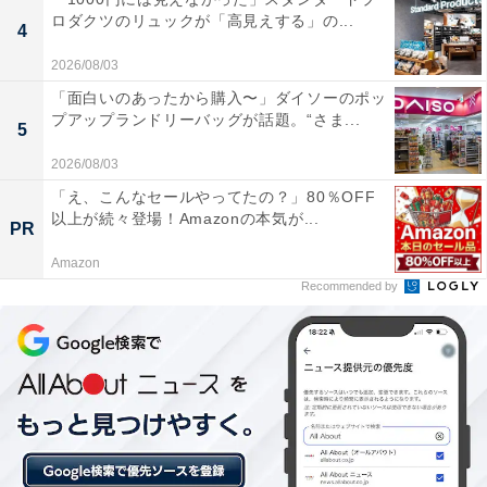
ダニ対策 除湿 湿気 カビ
ロダクツのリュックが「高見えする」の...
4
Amazonで見る
2026/08/03
「面白いのあったから購入〜」ダイソーのポッ
プアップランドリーバッグが話題。“さま...
3位：ツインバード 靴乾燥機 シューズドライヤー コ
5
ンパクト 上履き 革靴 カビ ニオイ防止 脱臭 タイマー
2026/08/03
機能 ブラウン SD-4546BR
「え、こんなセールやってたの？」80％OFF
以上が続々登場！Amazonの本気が...
PR
Amazon
Recommended by
ツインバード 靴乾燥機 シューズドライヤー コンパクト 上
履き 革靴 カビ ニオイ防止 脱臭 タイマー機能 ブラウン
SD-4546BR
Amazonで見る