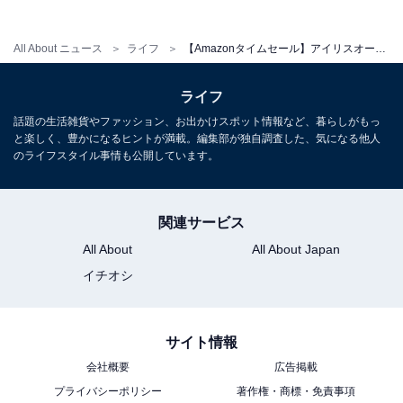
All About ニュース
ライフ
【Amazonタイムセール】アイリスオーヤマの「ふとん乾燥機」が今だけ23％オフ！ 2枚の布団を同時に乾燥できる便利機能も【2月4日】
ライフ
話題の生活雑貨やファッション、お出かけスポット情報など、暮らしがもっ
と楽しく、豊かになるヒントが満載。編集部が独自調査した、気になる他人
「プライム会員」なら便利でお得な特典が全
のライフスタイル事情も公開しています。
部使い放題！
関連サービス
Amazonプライムは、月額600円（税込）または年間
All About
All About Japan
5900円（税込）で、多彩な特典を提供する会員制プログ
イチオシ
ラムです。
Amazonプライム会員になると、以下のようなさまざま
サイト情報
なサービスを利用できるようになります。
会社概要
広告掲載
・無料配送
プライバシーポリシー
著作権・商標・免責事項