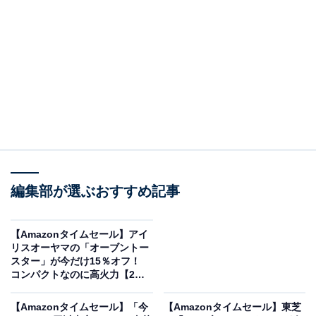
この商品のおすすめポイントは？
4つの自動乾燥モードを搭載し、季節や用途に合わせて
使い分けが可能。ツインノズル搭載で2枚の布団を同時
に乾燥できるのが大きな魅力です。アロマ機能やダニ対
策モードも完備し、快適な眠りをサポートします。
さらに、靴乾燥用のアタッチメント付きで雨の日や冬場
の靴の乾燥にも便利。安全面もバッチリで、温度センサ
編集部が選ぶおすすめ記事
ー・サーモスタット・温度ヒューズの3重構造で過熱を
防ぎます。
【Amazonタイムセール】アイ
リスオーヤマの「オーブントー
スター」が今だけ15％オフ！
ユーザーからは「ツインノズルで家族と一緒に使えて便
コンパクトなのに高火力【2月4
利！」「アロマ機能が予想以上に良く、寝るのが楽しみ
日】
になりました」という声があがっています。睡眠環境を
【Amazonタイムセール】「今
【Amazonタイムセール】東芝