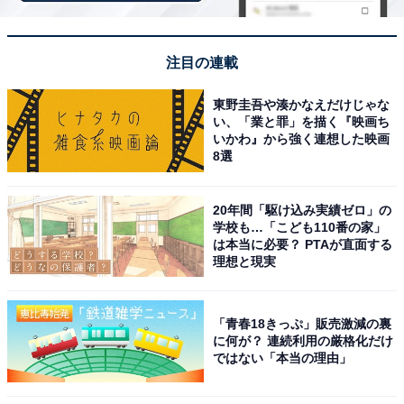
4位：【公式ストア限定】cado ふとん乾燥機 FOEHN
注目の連載
2年保証 ダニ退治 温風機能 最高60℃
東野圭吾や湊かなえだけじゃな
い、「業と罪」を描く『映画ち
いかわ』から強く連想した映画
8選
20年間「駆け込み実績ゼロ」の
学校も…「こども110番の家」
は本当に必要？ PTAが直面する
【公式ストア限定】cado ふとん乾燥機 FOEHN 003 メー
理想と現実
カー2年保証 ダニ退治 温風機能 約60℃
Amazonで見る
「青春18きっぷ」販売激減の裏
に何が？ 連続利用の厳格化だけ
ではない「本当の理由」
5位：アイリスオーヤマ(IRIS OHYAMA) 靴乾燥機 シ
ューズドライヤー カラリエ 脱臭 ホワイト SD-C2-W