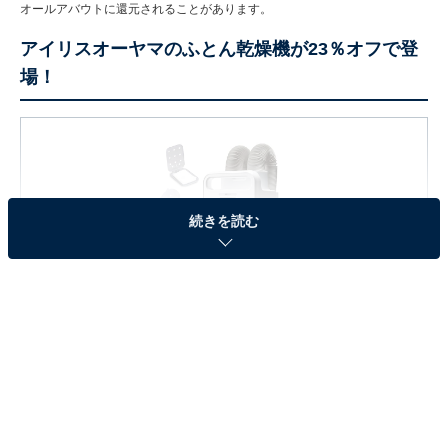
オールアバウトに還元されることがあります。
アイリスオーヤマのふとん乾燥機が23％オフで登
場！
続きを読む
アイリスオーヤマ ふとん乾燥機 カラリエ ツインノズル ふ
とん2組対応 ダニ退治 夏モード搭載 湿気対策くつ乾燥
AZKFK-202-W アロマケース付
Amazonで見る
アイリスオーヤマの「ふとん乾燥機」は現在23％オフの
特別価格・税込9660円で購入することが可能です。