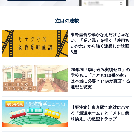
注目の連載
東野圭吾や湊かなえだけじゃな
い、「業と罪」を描く『映画ち
いかわ』から強く連想した映画
8選
20年間「駆け込み実績ゼロ」の
学校も…「こども110番の家」
は本当に必要？ PTAが直面する
理想と現実
ファミリーマートの「ザ・ガトークリーム コーヒー&チョコレート」
【要注意】東京駅で絶対にハマ
もう1つのスイーツ「ザ・ガトークリーム コーヒー&チョ
る「最遠ホーム」と「メトロ乗
コレート」（税込321円）は、ふわふわとした食感が特
り換え」の絶望トラップ
徴。