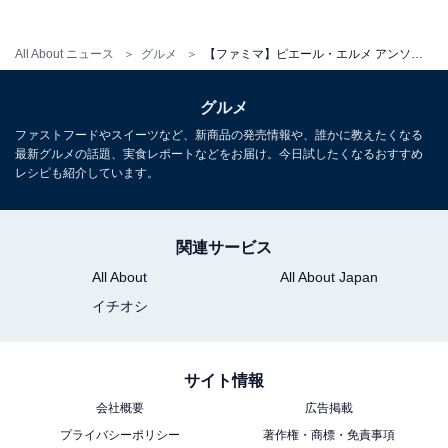
使用されていますが、あくまでコーヒーの苦味を引き立
てるような存在かもしれません。
All About ニュース
グルメ
【ファミマ】ピエール・エルメ アンソロジーとコラボ！ 新作スイーツ2種は大人の味わいが楽しめる
グルメ
ファストフードやスイーツなど、新商品の発売情報や、誰かに教えたくなる
最新グルメの話題、実食レポートなどをお届け。今日試したくなるおすすめ
レシピも紹介しています。
関連サービス
All About
All About Japan
イチオシ
サイト情報
手で持つとつぶれそうな柔らかさ
会社概要
広告掲載
外側の生地も柔らかくて、手で持つと指の跡がついてし
プライバシーポリシー
著作権・商標・免責事項