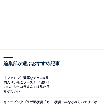
編集部が選ぶおすすめ記事
【ファミマ】濃厚なチョコ&果
肉入りいちごソース！ 「濃い！
いちごショコラまん」は見た目
ファミリーマートの「マカロン サンド イチゴ＆パッションフルーツ」
もかわいい
マカロンというとコロンとした形をイメージしますが、
キュービックプラザ新横浜「ぐ
横浜・みなとみらいエリアが
「マカロン サンド イチゴ＆パッションフルーツ」（税込