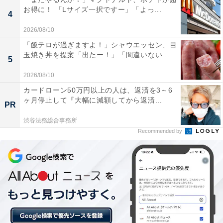
お得に！ 「Lサイズ一択ですー」「よっ...
4
2026/08/10
「飯テロが過ぎますよ！」シャウエッセン、目
玉焼き丼を提案「出たー！」「間違いない...
5
2026/08/10
カードローン50万円以上の人は、返済を3～6
ヶ月停止して『大幅に減額してから返済...
PR
渋谷法務総合事務所
Recommended by
「ザ・ガトークリーム コーヒー&チョコレート」
はコーヒー感が強め