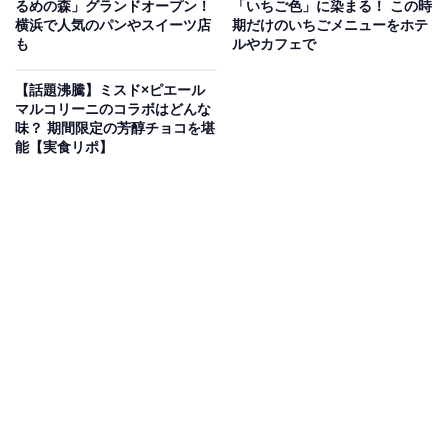
るめの森」グランドオープン！
「いちご色」に染まる！ この時
268円）は違います。細長い形をしているのです。
横浜で人気のパンやスイーツ店
期だけのいちごメニューをホテ
も
ルやカフェで
【話題沸騰】ミスド×ピエール
マルコリーニのコラボはどんな
味？ 期間限定の芳醇チョコを堪
能【実食リポ】
見た目はカラフルなコッペパンのよう
見た目はカラフルなコッペパンのようにも見えますが、
生地はサクッとしています。