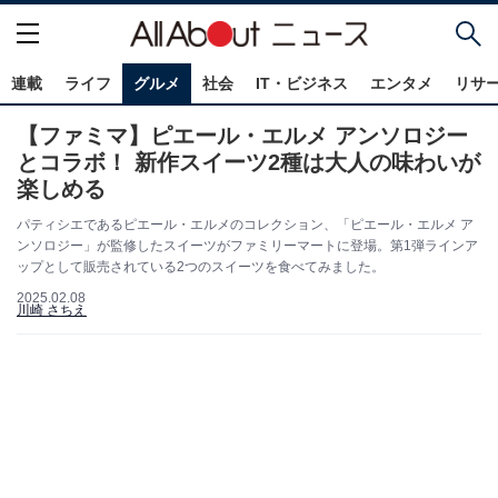
連載
ライフ
グルメ
社会
IT・ビジネス
エンタメ
リサ
【ファミマ】ピエール・エルメ アンソロジー
とコラボ！ 新作スイーツ2種は大人の味わいが
楽しめる
パティシエであるピエール・エルメのコレクション、「ピエール・エルメ ア
ンソロジー」が監修したスイーツがファミリーマートに登場。第1弾ラインア
ップとして販売されている2つのスイーツを食べてみました。
2025.02.08
川崎 さちえ