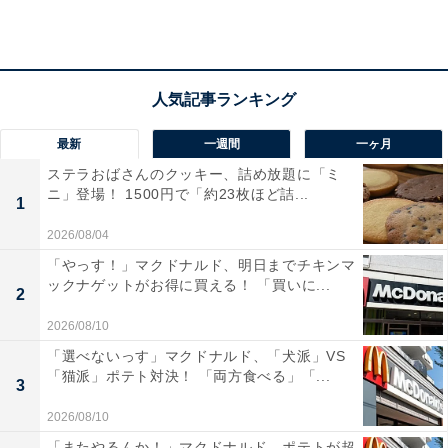
最新
一週間
一ヶ月
ステラおばさんのクッキー、詰め放題に「ミ
ニ」登場！ 1500円で「約23枚ほど詰...
1
2026/08/04
「やっす！」マクドナルド、明日までチキンマ
ックナゲットがお得に買える！ 「買いに...
2
2026/08/10
クリームは甘酸っぱい
「選べないっす」マクドナルド、「犬派」VS
「猫派」ポテト対決！ 「両方食べる」「...
3
イチゴとパッションフルーツが使用されているからか、
クリームはとても甘酸っぱく、酸味の方がより強い印
2026/08/10
象。大人向けのスイーツといってもよさそうです。
「またやるんか！」マクドナルド、ポテトが超