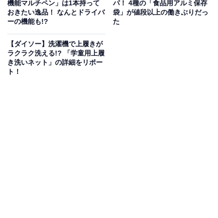
機能マルチペン」は1本持って
パ！ 4種の「食品用アルミ保存
ね。
おきたい逸品！ なんとドライバ
袋」が値段以上の働きぶりだっ
ーの機能も!?
た
これ1本でイヤホンやスマートフォン、モバイルバッテ
【ダイソー】洗濯機で上履きが
リーなどの掃除をすることが可能。セリアではスマート
ラクラク洗える!? 「学童用上履
フォン関連のケースやストラップなどの売り場に置かれ
き洗いネット」の詳細をリポー
ています。
ト！