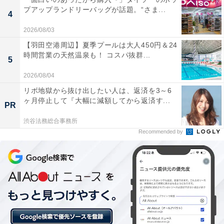
モバイルクリーニングツールのピッカー部分
プアップランドリーバッグが話題。“さま...
4
「モバイルクリーニングツール」のキャップをはずすと
2026/08/03
最初に出てくるのが、先がとがった
ピッカー
部分。こび
【羽田空港周辺】夏季プールは大人450円＆24
りついた汚れをかき出すときなどに便利です。
時間営業の天然温泉も！ コスパ抜群...
5
2026/08/04
リボ地獄から抜け出したい人は、返済を3～6
ヶ月停止して『大幅に減額してから返済す...
PR
渋谷法務総合事務所
Recommended by