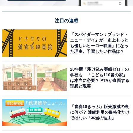
「モバイルクリーニングツール」のブラシ部分
ピッカーの下にあるのが
ブラシ
。柔らかいブラシで細か
注目の連載
い部分のホコリをとるのに便利に使えます。
『スパイダーマン：ブランド・
ニュー・デイ』が「史上もっと
も優しいヒーロー映画」になっ
た理由。予習したい作品は？
20年間「駆け込み実績ゼロ」の
学校も…「こども110番の家」
は本当に必要？ PTAが直面する
理想と現実
「青春18きっぷ」販売激減の裏
に何が？ 連続利用の厳格化だけ
ではない「本当の理由」