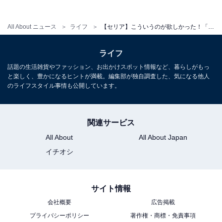
「モバイルクリーニングツール」でイヤホンを掃
All About ニュース
ライフ
【セリア】こういうのが欲しかった！「モバイルクリーニングツール」はカバンに1本入れておきたい逸品
除してみた
ライフ
実際に「モバイルクリーニングツール」を使ってイヤホ
話題の生活雑貨やファッション、お出かけスポット情報など、暮らしがもっ
と楽しく、豊かになるヒントが満載。編集部が独自調査した、気になる他人
ンを掃除してみます。
のライフスタイル事情も公開しています。
まずはピッカーを使ってクリーニング。今までは細い綿
関連サービス
棒を使って掃除していたのですが、「モバイルクリーニ
ングツール」のほうが握りやすく汚れが取りやすく感じ
All About
All About Japan
ました。
イチオシ
サイト情報
会社概要
広告掲載
プライバシーポリシー
著作権・商標・免責事項