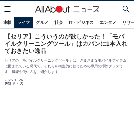
連載
ライフ
グルメ
社会
IT・ビジネス
エンタメ
リサ
【セリア】こういうのが欲しかった！「モバ
イルクリーニングツール」はカバンに1本入れ
ておきたい逸品
セリアの「モバイルクリーニングツール」は、さまざまなモバイルアイテム
に囲まれている現代で、それらを衛生的に使うための専用の掃除グッズで
す。機能や使い方をご紹介します。
2025.01.26
矢野 きくの