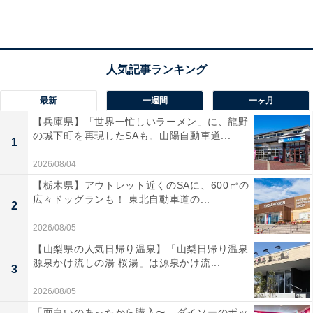
3つの機能がある「モバイルクリーニングツール」
最新
一週間
一ヶ月
【兵庫県】「世界一忙しいラーメン」に、龍野
の城下町を再現したSAも。山陽自動車道...
1
2026/08/04
【栃木県】アウトレット近くのSAに、600㎡の
広々ドッグランも！ 東北自動車道の...
2
2026/08/05
【山梨県の人気日帰り温泉】「山梨日帰り温泉
源泉かけ流しの湯 桜湯」は源泉かけ流...
3
2026/08/05
「面白いのあったから購入〜」ダイソーのポッ