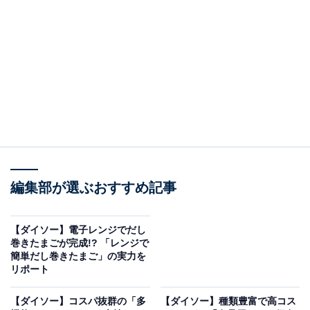
編集部が選ぶおすすめ記事
スティックタイプで邪魔にならない「モバイルクリーニングツール」
【ダイソー】電子レンジでだし
セリアの「モバイルクリーニングツール」はスティック
巻きたまごが完成!? 「レンジで
簡単だし巻きたまご」の実力を
タイプでコンパクトながら、3つの機能を備えている便
リポート
利グッズです。小さいのでペンケースやカバンのポケッ
トに入れても邪魔にならないサイズなのがうれしいです
【ダイソー】コスパ抜群の「多
【ダイソー】種類豊富で高コス