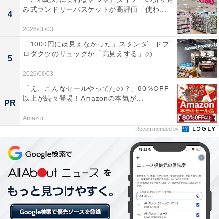
み式ランドリーバスケットが高評価「使わ...
4
2026/08/03
「1000円には見えなかった」スタンダードプ
ロダクツのリュックが「高見えする」の...
5
2026/08/03
あの大広間が！
「え、こんなセールやってたの？」80％OFF
以上が続々登場！Amazonの本気が...
PR
入口を入り、スタジオ内の説明エリアを抜けると、あと
Amazon
は自由に回って楽しむエリアへと進んで行きます。
Recommended by