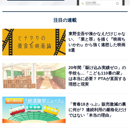
注目の連載
東野圭吾や湊かなえだけじゃな
い、「業と罪」を描く『映画ち
いかわ』から強く連想した映画
荘厳な扉を開けると、その先にはあの大広間が……！
8選
最初に足を踏み入れるのは、ホグワーツの中でも最も象
徴的な場所の1つである大広間。正面には
ダンブルドア
20年間「駆け込み実績ゼロ」の
校長
をはじめ、
スネイプ、マクゴナガル
など各寮の先生
学校も…「こども110番の家」
は本当に必要？ PTAが直面する
がお出迎え。
理想と現実
「青春18きっぷ」販売激減の裏
に何が？ 連続利用の厳格化だけ
ではない「本当の理由」