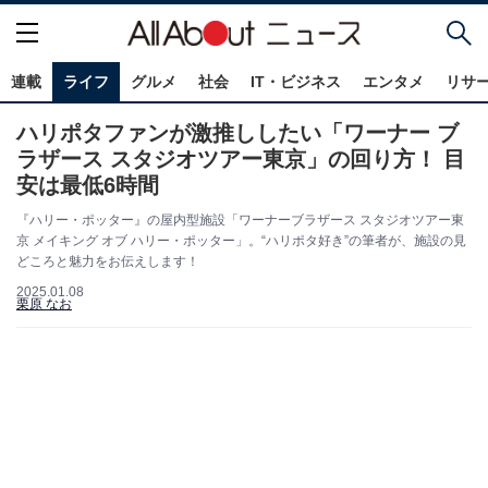
連載
ライフ
グルメ
社会
IT・ビジネス
エンタメ
リサ
ハリポタファンが激推ししたい「ワーナー ブ
ラザース スタジオツアー東京」の回り方！ 目
安は最低6時間
『ハリー・ポッター』の屋内型施設「ワーナーブラザース スタジオツアー東
京 メイキング オブ ハリー・ポッター」。“ハリポタ好き”の筆者が、施設の見
どころと魅力をお伝えします！
2025.01.08
栗原 なお