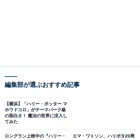
際にはぜひ、丸1日予定を空けて挑みましょう。
映画のセットをそのまま再現！ 全てがフォト
スポットとなる魔法の世界
編集部が選ぶおすすめ記事
【横浜】「ハリー・ポッター マ
ホウドコロ」がテーマパーク級
の面白さ！ 魔法の世界に没入し
てみた
ロングラン上映中の『ハリー・
エマ・ワトソン、ハリポタ20周