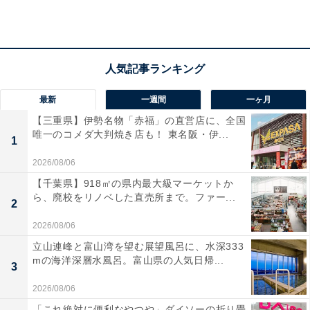
入る前からワクワクが止まらない！
さて、まずは施設の回り方ですが、施設内はとにかく見
最新
一週間
一ヶ月
どころが多く、基本的には一方通行になっているので、
【三重県】伊勢名物「赤福」の直営店に、全国
来た道を戻ったりするのは時間のロスになります。順番
唯一のコメダ大判焼き店も！ 東名阪・伊...
1
通りに回って、興味のないエリアは飛ばしてどんどん進
2026/08/06
みましょう！
【千葉県】918㎡の県内最大級マーケットか
ら、廃校をリノベした直売所まで。ファー...
2
2026/08/06
立山連峰と富山湾を望む展望風呂に、水深333
mの海洋深層水風呂。富山県の人気日帰...
3
2026/08/06
「これ絶対に便利なやつや」ダイソーの折り畳