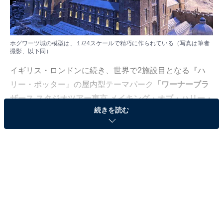
ホグワーツ城の模型は、１/24スケールで精巧に作られている​​​​（写真は筆者
撮影、以下同）
イギリス・ロンドンに続き、世界で2施設目となる『ハ
リー・ポッター』の屋内型テーマパーク
「ワーナーブラ
ザース スタジオツアー東京 メイキング・オブ・ハリー・
続きを読む
ポッター（以下、スタジオツアー東京）」
。日本では、
大阪「ユニバーサル・スタジオ・ジャパン」にあるエリ
ア「ウィザーディング・ワールド・オブ・ハリー・ポッ
ター」が有名ですが、こちらの施設は
映画のセットに入
り、撮影の裏側を実際に体感できる施設
になっていま
す。施設内は広くて見応えがあり、ざっと回っても4時
間はかかる内容。ちなみに筆者は合計3回訪れています
が、全て回るのに毎回6時間はかかっています。訪れる