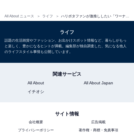
All About ニュース
ライフ
ハリポタファンが激推ししたい「ワーナー ブラザース スタジオツアー東京」の回り方！ 目安は最低6時間
ライフ
話題の生活雑貨やファッション、お出かけスポット情報など、暮らしがもっ
と楽しく、豊かになるヒントが満載。編集部が独自調査した、気になる他人
のライフスタイル事情も公開しています。
杖を持ってデスイーターと対決！ 「闇の魔術に対
する防衛術」授業
関連サービス
All About
All About Japan
施設内は見どころが多く全てを紹介しきれませんが、一
イチオシ
部のおすすめスポットをご紹介します。
サイト情報
会社概要
広告掲載
プライバシーポリシー
著作権・商標・免責事項