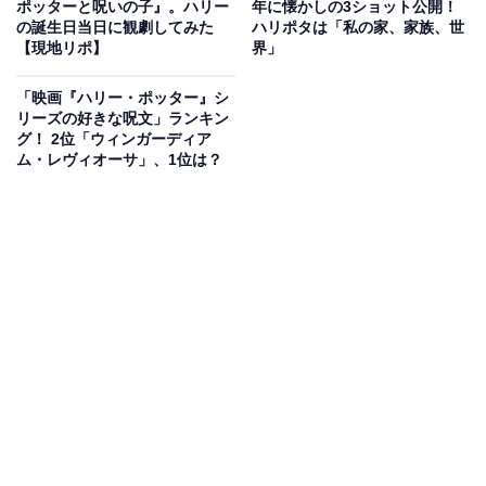
ポッターと呪いの子』。ハリー
年に懐かしの3ショット公開！
の誕生日当日に観劇してみた
ハリポタは「私の家、家族、世
“気まぐれ”な階段が実際に頭上を動き回る！
【現地リポ】
界」
スタジオツアー東京は、“ポッタリアン”にはたまらない
「映画『ハリー・ポッター』シ
施設！ 映画の世界に飛び込むことができるので、ハリー
リーズの好きな呪文」ランキン
たちになった気分をリアルに味わうことができます。ぜ
グ！ 2位「ウィンガーディア
ム・レヴィオーサ」、1位は？
ひ、お気に入りのキャラクターのローブや衣装を身にま
とい、どっぷりと映画の世界に浸ってみてくださいね。