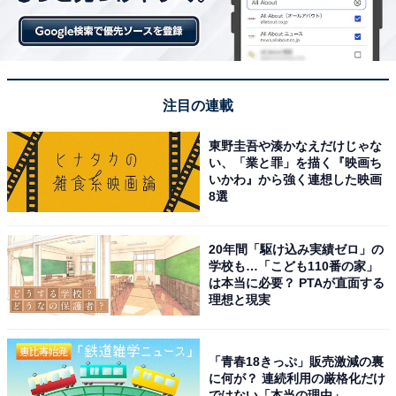
ロゴソックス（税込1320円）
注目の連載
東野圭吾や湊かなえだけじゃな
い、「業と罪」を描く『映画ち
いかわ』から強く連想した映画
8選
20年間「駆け込み実績ゼロ」の
学校も…「こども110番の家」
は本当に必要？ PTAが直面する
理想と現実
ロゴソックス（税込1320円）
「青春18きっぷ」販売激減の裏
カラー展開：
ホワイト／ブラック／ブラウン
に何が？ 連続利用の厳格化だけ
サイズ ：
FREE
ではない「本当の理由」