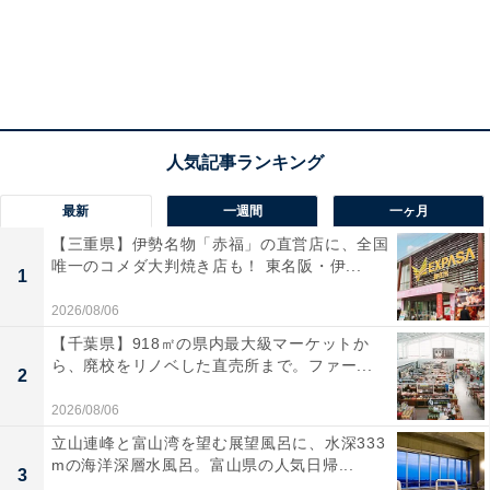
フォトロンT（チャコールグレー、キッズサイズ、税込3990円）
カラー展開：
グレー／チャコールグレー／ピンク
サイズ：
FREE（税込4990円）／キッズサイズ（税込
最新
一週間
一ヶ月
3990円）
【三重県】伊勢名物「赤福」の直営店に、全国
唯一のコメダ大判焼き店も！ 東名阪・伊...
ミスタードーナツの人気ドーナツの写真があしらわれ
1
た、かわいらしいロングTシャツ。キッズサイズは
2026/08/06
130cm前後の子どもが着られるサイズ感です。
【千葉県】918㎡の県内最大級マーケットか
ら、廃校をリノベした直売所まで。ファー...
2
トートバッグ（税込5990円）
2026/08/06
立山連峰と富山湾を望む展望風呂に、水深333
mの海洋深層水風呂。富山県の人気日帰...
3