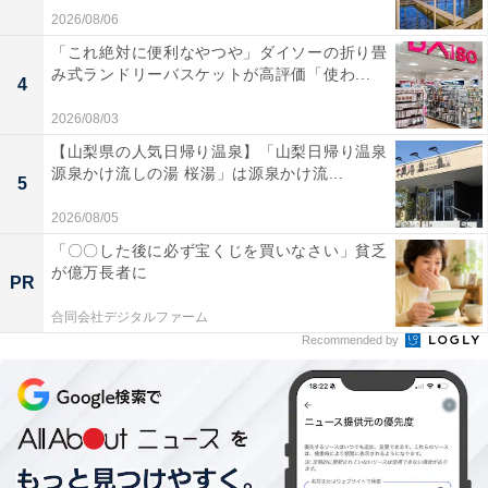
2026/08/06
「これ絶対に便利なやつや」ダイソーの折り畳
み式ランドリーバスケットが高評価「使わ...
4
2026/08/03
【山梨県の人気日帰り温泉】「山梨日帰り温泉
源泉かけ流しの湯 桜湯」は源泉かけ流...
5
2026/08/05
「〇〇した後に必ず宝くじを買いなさい」貧乏
が億万長者に
PR
トートバッグ（アイボリー×ブラック、​​​​​税込5990円）
合同会社デジタルファーム
Recommended by
カラー展開：
アイボリー×ブラック／ブラック×ブラウン
ミスタードーナツのロゴが入ったシンプルなデザインの
トートバッグ。幅45×高さ37×マチ17cmと、A4サイズや
パソコンなど大きめの荷物も入れられる大きさです。