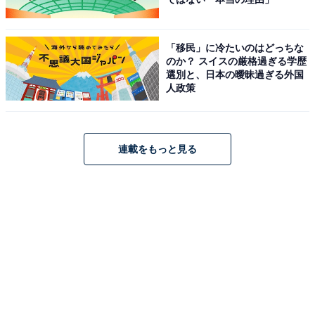
ミスタードーナツのロゴ入りのシンプルなリブソック
ス。どことなくレトロデザインだった頃のミスタードー
「移民」に冷たいのはどっちな
ナツのイメージを彷彿（ほうふつ）とさせるので、長年
のか？ スイスの厳格過ぎる学歴
のファンは必見かもしれませんね！
選別と、日本の曖昧過ぎる外国
人政策
ロゴステッカー（税込550円）
連載をもっと見る