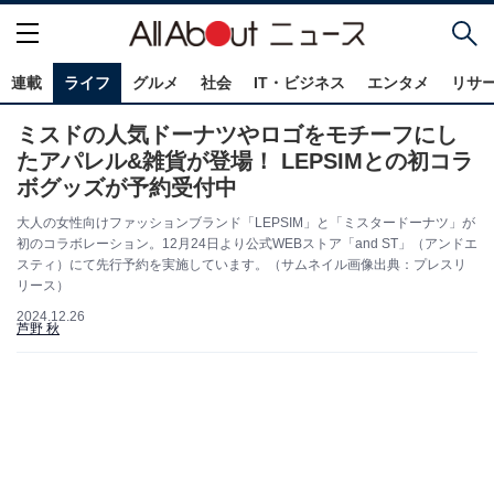
連載
ライフ
グルメ
社会
IT・ビジネス
エンタメ
リサ
ミスドの人気ドーナツやロゴをモチーフにし
たアパレル&雑貨が登場！ LEPSIMとの初コラ
ボグッズが予約受付中
大人の女性向けファッションブランド「LEPSIM」と「ミスタードーナツ」が
初のコラボレーション。12月24日より公式WEBストア「and ST」（アンドエ
スティ）にて先行予約を実施しています。（サムネイル画像出典：プレスリ
リース）
2024.12.26
芦野 秋