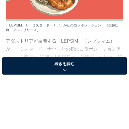
「LEPSIM」と「ミスタードーナツ」が初のコラボレーション！（画像出
典：プレスリリース）
アダストリアが展開する「LEPSIM」（レプシィム）
が、「ミスタードーナツ」との初のコラボレーションア
イテムを販売！ 2025年1月10日の一般販売に先駆け、12
続きを読む
月24日より公式WEBストア「and ST」（アンドエステ
ィ）にて先行予約を実施しています。
ミスドの人気ドーナツが描かれたアパレルや雑貨
が登場！
「ミスタードーナツ」とのコラボレーションアイテムに
は、パーカーやロンTなどがラインアップ。その一部を