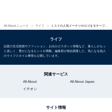
ロゴステッカー（税込550円）
All About ニュース
ライフ
ミスドの人気ドーナツやロゴをモチーフにしたアパレル&雑貨が登場！ LEPSIMとの初コラボグッズが予約受付中
カラー展開：
オフホワイト／ブラック／ピンク
シンプルなミスタードーナツのロゴのステッカー。約
ライフ
8cmと使いやすい大きさなので、スマートフォンの裏に
話題の生活雑貨やファッション、お出かけスポット情報など、暮らしがもっ
挟んだり、手帳に貼ったりなど、自分好みにアレンジを
と楽しく、豊かになるヒントが満載。編集部が独自調査した、気になる他人
して楽しめます。
のライフスタイル事情も公開しています。
関連サービス
All About
All About Japan
イチオシ
サイト情報