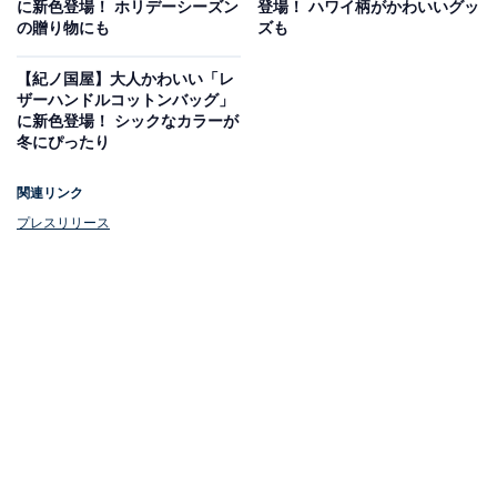
に新色登場！ ホリデーシーズン
登場！ ハワイ柄がかわいいグッ
カラー展開：
グレー／ネイビー
の贈り物にも
ズも
サイズ：
FREE（税込5990円）／キッズサイズ（税込
4400円）
【紀ノ国屋】大人かわいい「レ
ザーハンドルコットンバッグ」
イラストレーター・ケイリーンさん描きおろしのオリジ
に新色登場！ シックなカラーが
ナルイラストをプリント。ゆったり着られるオーバーサ
冬にぴったり
イズのため、ユニセックスで年齢問わず着用できます。
関連リンク
プレスリリース
フォトロンT