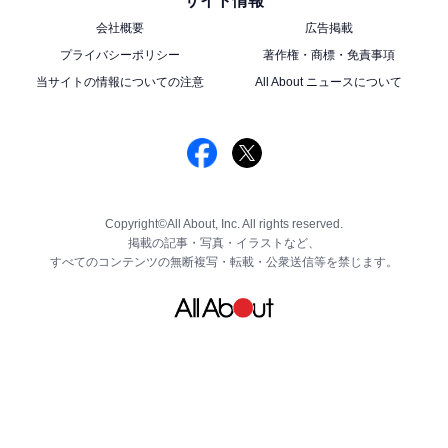
サイト情報
ます。
会社概要
広告掲載
プライバシーポリシー
著作権・商標・免責事項
全国のエクセルシオール カフェ（一部対象外あり）とカ
当サイトの情報についての注意
All About ニュースについて
フェ レクセル御堂筋淀屋橋店で、12月26日～2025年3月
31日まで利用できます。
※本チケット1枚で1回限り使用できます
※セットドリンク・アルコールドリンクには使用できま
Copyright©All About, Inc. All rights reserved.
せん
掲載の記事・写真・イラストなど、
※追加料金でのサイズアップ、カスタマイズ、ドリンク
すべてのコンテンツの無断複写・転載・公衆送信等を禁じます。
の変更はできません
※他の特典・割引券などと併用はできません
※換金できません
※複写は無効です