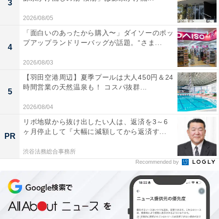
3
2026/08/05
■ エクセルシオール カフェ×クレパス(R) オリジナル
「面白いのあったから購入〜」ダイソーのポッ
ポーチ
プアップランドリーバッグが話題。“さま...
4
2026/08/03
【羽田空港周辺】夏季プールは大人450円＆24
時間営業の天然温泉も！ コスパ抜群...
5
2026/08/04
リボ地獄から抜け出したい人は、返済を3～6
ヶ月停止して『大幅に減額してから返済す...
PR
渋谷法務総合事務所
Recommended by
エクセルシオール カフェ×クレパス(R) オリジナルポーチ