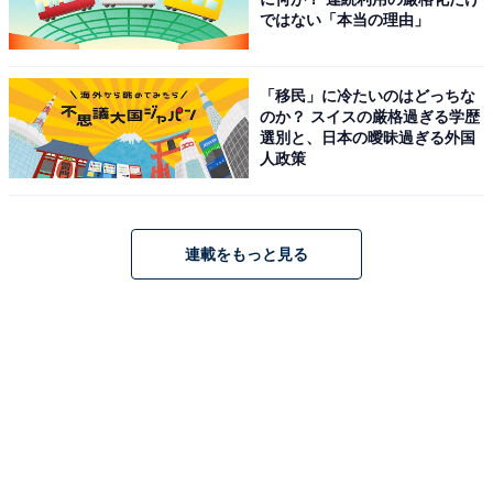
ではない「本当の理由」
「移民」に冷たいのはどっちな
のか？ スイスの厳格過ぎる学歴
エクセルシオール カフェ×クレパス(R) オリジナル巾着袋
選別と、日本の曖昧過ぎる外国
人政策
『オリジナル巾着袋』は、約幅200×高さ260mmの大き
さで、バッグの中の小物をまとめるのにぴったりなサイ
ズ感です。
連載をもっと見る
■エクセルシオール ブレンド
エクセルシオール カフェの店舗で提供している、ブレン
ドコーヒーやカフェラテに使用しているオリジナルブレ
ンドコーヒーも付属。Aセットはコーヒー豆、B・Cセッ
トはドリップコーヒーで手軽に楽しめます。
■ドリンクチケット