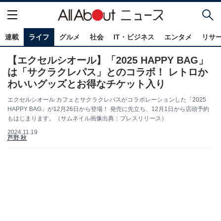
連載
ライフ
グルメ
社会
IT・ビジネス
エンタメ
リサ
【エクセルシオール】「2025 HAPPY BAG」
は「サクラクレパス」とのコラボ！ レトロか
わいいグッズとお得なチケット入り
エクセルシオール カフェとサクラクレパスがコラボレーションした「2025
HAPPY BAG」が12月26日から登場！ 発売に先立ち、12月1日から店頭予約
もはじまります。（サムネイル画像出典：プレスリリース）
2024.11.19
芦野 秋