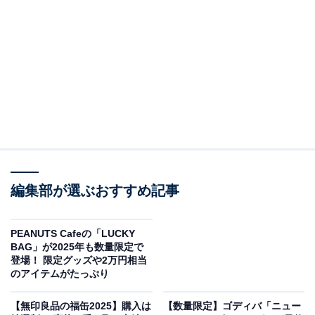
2025年は、クレパス(R)でおなじみの「サクラクレパ
ス」とコラボレーション。全3種の「2025 HAPPY
BAG」（各税込6900円、4900円、2900円）には、オリ
ジナルバッグなどのグッズに加え、コーヒー豆やドリッ
プコーヒー、さらに好きなドリンク1杯と交換できる
「ドリンクチケット」が入っています。
A：バッグ・ポーチ＆ビーンズセット（税込6900円）
・オリジナルバッグ
・オリジナルポーチ
編集部が選ぶおすすめ記事
・オリジナル巾着袋
・コーヒー豆 200g（エクセルシオール ブレンド）
PEANUTS Cafeの「LUCKY
・ドリンクチケット 8枚
BAG」が2025年も数量限定で
登場！ 限定グッズや2万円相当
のアイテムがたっぷり
B：バッグ＆ドリップセット（税込4900円）
・オリジナルバッグ
【無印良品の福缶2025】購入は
【数量限定】ゴディバ「ニュー