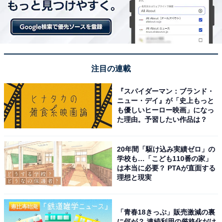
『オリジナルポーチ』は、約幅210×高さ130×厚さ30mm
とメイクブラシなどの長い小物も入れられる縦長型。ラ
ウンドファスナーで大きく開くので、中身が取り出しや
すくなっています。
注目の連載
■ エクセルシオール カフェ×クレパス(R) オリジナル
『スパイダーマン：ブランド・
巾着袋
ニュー・デイ』が「史上もっと
も優しいヒーロー映画」になっ
た理由。予習したい作品は？
20年間「駆け込み実績ゼロ」の
学校も…「こども110番の家」
は本当に必要？ PTAが直面する
理想と現実
「青春18きっぷ」販売激減の裏
に何が？ 連続利用の厳格化だけ