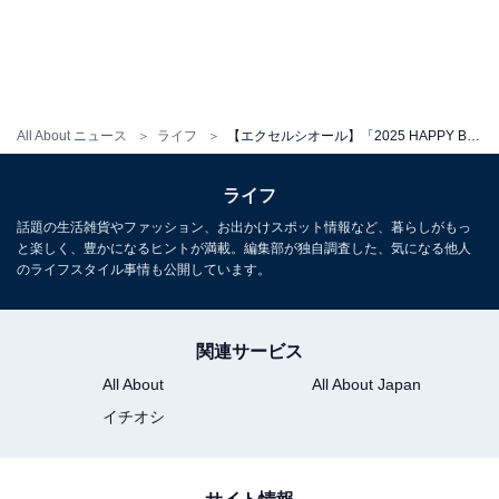
All About ニュース
ライフ
【エクセルシオール】「2025 HAPPY BAG」は「サクラクレパス」とのコラボ！ レトロかわいいグッズとお得なチケット入り
ライフ
話題の生活雑貨やファッション、お出かけスポット情報など、暮らしがもっ
と楽しく、豊かになるヒントが満載。編集部が独自調査した、気になる他人
のライフスタイル事情も公開しています。
関連サービス
All About
All About Japan
ドリンクチケット
イチオシ
さらに、チケット1枚で、お好きなドリンクの最小サイ
ズを1杯無料で楽しめる『ドリンクチケット』が付属し