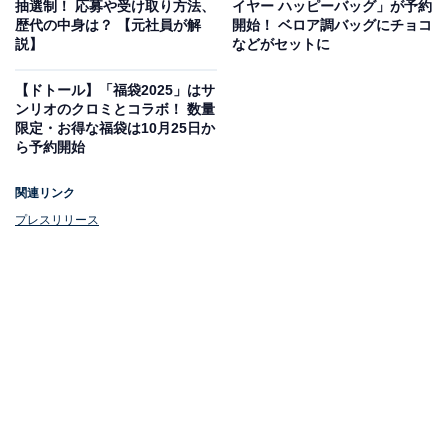
抽選制！ 応募や受け取り方法、
イヤー ハッピーバッグ」が予約
・オリジナル巾着袋
歴代の中身は？ 【元社員が解
開始！ ベロア調バッグにチョコ
・ドリップコーヒー 5パック（エクセルシオール ブレン
説】
などがセットに
ド）
【ドトール】「福袋2025」はサ
・ドリンクチケット 8枚
ンリオのクロミとコラボ！ 数量
限定・お得な福袋は10月25日か
ら予約開始
C：ポーチ＆ドリップセット（税込2900円）
・オリジナルポーチ
関連リンク
・ドリップコーヒー 3パック（エクセルシオール ブレン
プレスリリース
ド）
・ドリンクチケット 3枚
■ エクセルシオール カフェ×クレパス(R) オリジナル
バッグ