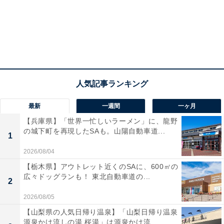
最新
一週間
一ヶ月
【兵庫県】「世界一忙しいラーメン」に、龍野
の城下町を再現したSAも。山陽自動車道...
エクセルシオール カフェ×クレパス(R) オリジナルバッグ
1
『オリジナルバッグ』は、約幅300×高さ200×マチ
2026/08/04
120mmの大きさで、手帳やA4サイズの書類、折り畳み
【栃木県】アウトレット近くのSAに、600㎡の
広々ドッグランも！ 東北自動車道の...
傘、500mlのペットボトルも入る、使い勝手ばっちりな
2
サイズ感です。外側と内側に2つずつのポケット、内側
2026/08/05
には2つの仕切りがあり、マチも広いので、整理整頓し
【山梨県の人気日帰り温泉】「山梨日帰り温泉
やすくなっています。
源泉かけ流しの湯 桜湯」は源泉かけ流...