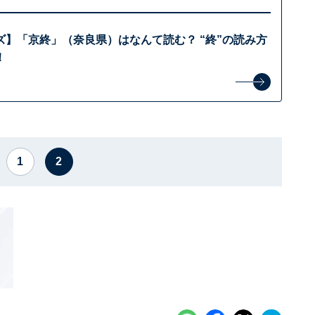
ズ】「京終」（奈良県）はなんて読む？ “終”の読み方
！
1
2