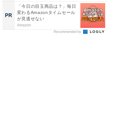
「今日の目玉商品は？」毎日
競馬予
変わるAmazonタイムセール
書きま
PR
PR
が見逃せない
Amazon
BettingBr
Recommended by