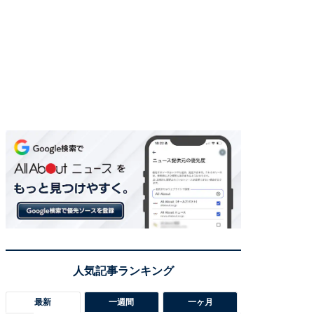
最新
一週間
一ヶ月