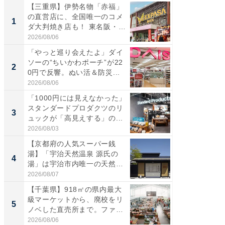
【三重県】伊勢名物「赤福」
【兵庫
の直営店に、全国唯一のコメ
ーメン
1
1
ダ大判焼き店も！ 東名阪・
再現した
伊...
道...
2026/08/06
2026/08/0
「やっと巡り会えたよ」ダイ
【三重
ソーの“ちいかわポーチ”が22
の直営
2
2
0円で反響。ぬい活＆防災...
ダ大判焼
伊...
2026/08/06
2026/08/0
「1000円には見えなかった」
【千葉県
スタンダードプロダクツのリ
級マー
3
3
ュックが「高見えする」の...
ノベし
ー...
2026/08/03
2026/08/0
【京都府の人気スーパー銭
ステラ
湯】「宇治天然温泉 源氏の
詰め放題
4
4
湯」は宇治市内唯一の天然温
00円で「
泉と...
2026/08/07
2026/08/0
【千葉県】918㎡の県内最大
立山連
級マーケットから、廃校をリ
風呂に、
5
5
ノベした直売所まで。ファ
層水風
ー...
帰...
2026/08/06
2026/08/0