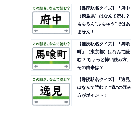
【難読駅名クイズ】「府中
（徳島県）はなんて読む？
もちろん“ふちゅう”ではあ
ません！
【難読駅名クイズ】「馬喰
町」（東京都）はなんて読
む？ ちょっと怖い読み方、
その由来は？
【難読駅名クイズ】「逸見
はなんて読む？ “逸”の読
方がポイント！