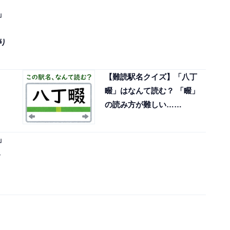
」
り
【難読駅名クイズ】「八丁
畷」はなんて読む？ 「畷」
の読み方が難しい……
」
み