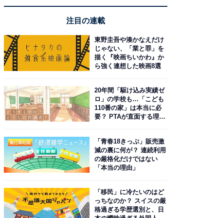
注目の連載
東野圭吾や湊かなえだけ
じゃない、「業と罪」を
描く『映画ちいかわ』か
ら強く連想した映画8選
20年間「駆け込み実績ゼ
ロ」の学校も…「こども
110番の家」は本当に必
要？ PTAが直面する理想
と現実
「青春18きっぷ」販売激
減の裏に何が？ 連続利用
の厳格化だけではない
「本当の理由」
「移民」に冷たいのはど
っちなのか？ スイスの厳
格過ぎる学歴選別と、日