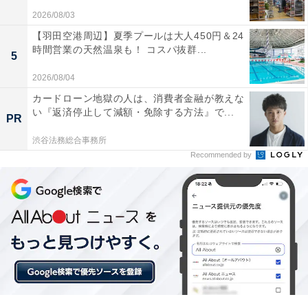
観戦用 超軽量 140g 【日本ブランド】 Ruxis (ホワイ
2026/08/03
ト)
【羽田空港周辺】夏季プールは大人450円＆24
時間営業の天然温泉も！ コスパ抜群...
5
4位：双眼鏡 ライブ用 20倍【業界先端BAK4光学レン
2026/08/04
ズ&FMC多層コーティング】 オペラグラス 25mm口
径 防振 超精密成膜加工 高い集光力 明るさ 99.5%透
カードローン地獄の人は、消費者金融が教えな
い『返済停止して減額・免除する方法』で...
過率 超軽量 小型 生活防水 眼鏡対応 コンサート/スポ
PR
ーツ観戦用/野鳥観察/推し活 ネックストラップ 収納
渋谷法務総合事務所
ケース付き 子ども/女性適用
Recommended by
Besecou 双眼鏡 ライブ用 20倍【新アップグレード50mm
口径&FMC多層コーティング】 ドーム 大口径 防振 超精密
成膜加工 高い集光力 明るさ 99.5%透過率 超軽量 小型 生
活防水 眼鏡対応 コンサート/スポーツ観戦用/野鳥観察/天