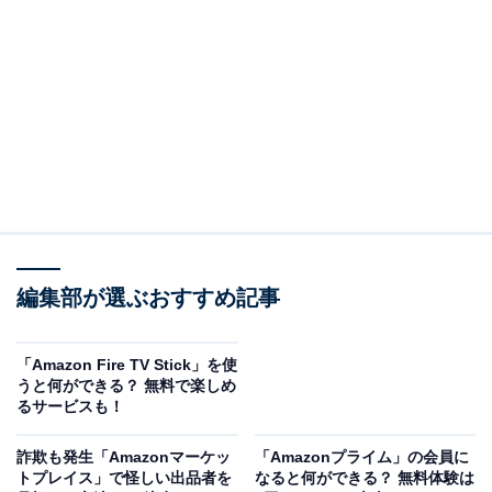
この商品のおすすめポイントは？
手のひらサイズで210gと軽量、コンパクト設計のため持
ち運びも簡単。倍率8倍で遠くの景色をぐっと引き寄
せ、80m先の対象をあたかも10m先に見えるように感じ
るため、コンサートやスポーツ観戦、旅行シーンにも大
活躍です。
マルチコーティングが施されたレンズとBaK4を使用した
プリズムにより、明るく鮮明な視界を実現。視界の隅々
編集部が選ぶおすすめ記事
までクリアで歪みのない映像を楽しめます。ラバーコー
トで滑りにくく、長時間の使用も快適。スライド式接眼
目当てにより、眼鏡の有無にかかわらず見やすいのもう
「Amazon Fire TV Stick」を使
うと何ができる？ 無料で楽しめ
れしいポイントです！
るサービスも！
ユーザーからも「軽量で持ち運びやすい」「クリアで迫
詐欺も発生「Amazonマーケッ
「Amazonプライム」の会員に
トプレイス」で怪しい出品者を
なると何ができる？ 無料体験は
力のある視界が楽しめる」との評価が多く、軽くて高性