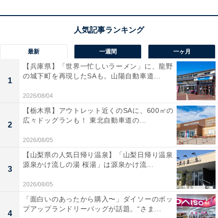
1位：双眼鏡 ライブ用 20倍 オペラグラス 【超軽量·
お子様や女性に最適】双眼鏡 スポーツ観戦用 双眼鏡
最新
一週間
一ヶ月
コンサート 防振 軽量 小型 防水 倍率調整可能 ライ
【兵庫県】「世界一忙しいラーメン」に、龍野
ブ/オペラ/観劇/スポーツ観戦/登山/旅行/アウトドア/
の城下町を再現したSAも。山陽自動車道...
1
野鳥観察 ネックストラップ 収納ケース付き 日本語説
明書
2026/08/04
【栃木県】アウトレット近くのSAに、600㎡の
2位：【Amazon.co.jp限定】双眼鏡 20倍 オペラグラ
広々ドッグランも！ 東北自動車道の...
2
ス ライブ用 コンサート用 【業界先端BAK4光学レン
2026/08/05
ズ&FMC多層コーティング】超軽量·防振 生活防水 眼
【山梨県の人気日帰り温泉】「山梨日帰り温泉
鏡対応 ネックストラップ·収納ケース付き 野鳥観察/
源泉かけ流しの湯 桜湯」は源泉かけ流...
3
スポーツ観戦にも最適
2026/08/05
3位：【眼科医ｘ東大卒の工学博士が開発】 双眼鏡
「面白いのあったから購入〜」ダイソーのポッ
プアップランドリーバッグが話題。“さま...
ライブ用 10倍 オペラグラス コンサート用 スポーツ
4