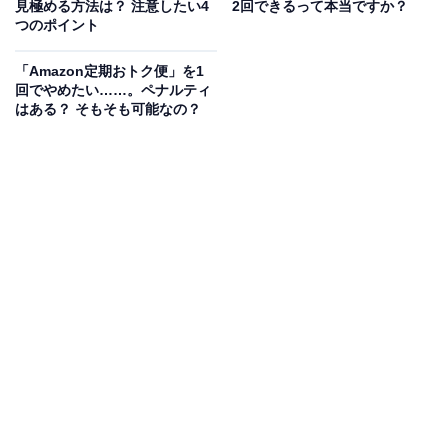
見極める方法は？ 注意したい4
2回できるって本当ですか？
能な双眼鏡をお探しの方には見逃せないアイテムといえ
つのポイント
そうです。気軽に使えるペンタックスの高品質双眼鏡、
「Amazon定期おトク便」を1
気になる人はチェックしてみてはいかがでしょうか。
回でやめたい……。ペナルティ
はある？ そもそも可能なの？
Amazon「双眼鏡」 売れ筋ランキング