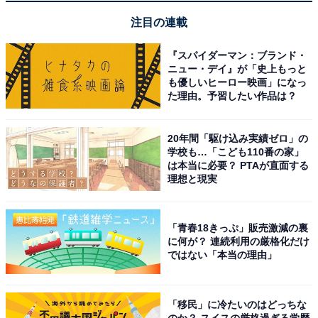
体観測 ネックストラップ 収納ケース付き ダークパープル
（ダークガンメタ）
注目の連載
Amazonで見る
『スパイダーマン：ブランド・
ニュー・デイ』が「史上もっと
も優しいヒーロー映画」になっ
5位：FOYOU 双眼鏡 ライブ用 20倍 オペラグラス 観
た理由。予習したい作品は？
劇 双眼鏡 倍率調整可能 双眼鏡 コンサート用 防振 軽
量 小型 防水 ライブ用/コンサート/スポーツ観戦用
20年間「駆け込み実績ゼロ」の
【超軽量·お子様や女性に最適】 日本語説明書つき
学校も…「こども110番の家」
は本当に必要？ PTAが直面する
理想と現実
「青春18きっぷ」販売激減の裏
に何が？ 連続利用の厳格化だけ
ではない「本当の理由」
FOYOU 双眼鏡 ライブ用 20倍 オペラグラス 観劇 倍率調
整可能 双眼鏡 コンサート用 防振 軽量 小型 防水 ライブ
「移民」に冷たいのはどっちな
用/コンサート/スポーツ観戦用【超軽量·お子様や女性に最
のか？ スイスの厳格過ぎる学歴