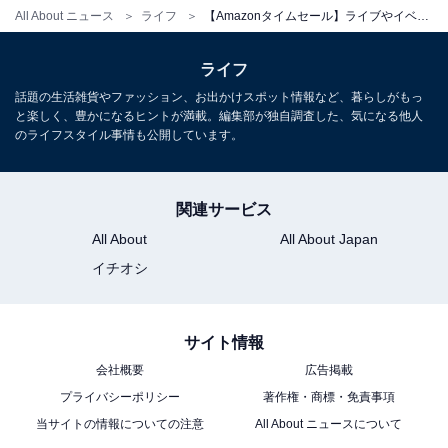
All About ニュース
ライフ
【Amazonタイムセール】ライブやイベントに◎ペンタックスの双眼鏡が今だけ36％オフ！【11月8日】
ライフ
話題の生活雑貨やファッション、お出かけスポット情報など、暮らしがもっ
と楽しく、豊かになるヒントが満載。編集部が独自調査した、気になる他人
のライフスタイル事情も公開しています。
Amazon 「冬支度セール」開催中！
現在Amazonでは冬支度セールが開催中です。最大10％
関連サービス
のポイントアップキャンペーンも実施しており、イベン
All About
All About Japan
ト期間中合計10,000 円（税込）以上のお買い上げを対象
イチオシ
に最大で10％ポイント還元率がアップ！この機会に、冬
の到来に向けて必要な商品をお得に購入しましょう。
サイト情報
会社概要
広告掲載
プライバシーポリシー
著作権・商標・免責事項
当サイトの情報についての注意
All About ニュースについて
ポイントアップキャンペーンにエントリーする