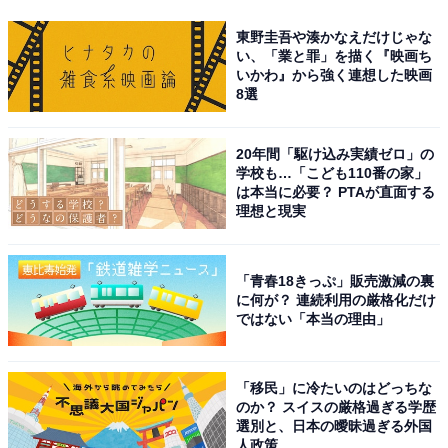
東野圭吾や湊かなえだけじゃな
い、「業と罪」を描く『映画ち
いかわ』から強く連想した映画
8選
20年間「駆け込み実績ゼロ」の
学校も…「こども110番の家」
は本当に必要？ PTAが直面する
理想と現実
「青春18きっぷ」販売激減の裏
に何が？ 連続利用の厳格化だけ
ではない「本当の理由」
「移民」に冷たいのはどっちな
のか？ スイスの厳格過ぎる学歴
選別と、日本の曖昧過ぎる外国
人政策