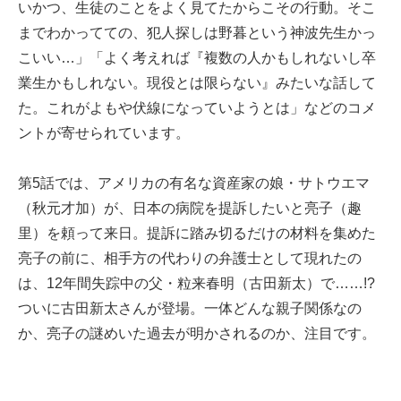
いかつ、生徒のことをよく見てたからこその行動。そこ
までわかってての、犯人探しは野暮という神波先生かっ
こいい…」「よく考えれば『複数の人かもしれないし卒
業生かもしれない。現役とは限らない』みたいな話して
た。これがよもや伏線になっていようとは」などのコメ
ントが寄せられています。
第5話では、アメリカの有名な資産家の娘・サトウエマ
（秋元才加）が、日本の病院を提訴したいと亮子（趣
里）を頼って来日。提訴に踏み切るだけの材料を集めた
亮子の前に、相手方の代わりの弁護士として現れたの
は、12年間失踪中の父・粒来春明（古田新太）で……!?
ついに古田新太さんが登場。一体どんな親子関係なの
か、亮子の謎めいた過去が明かされるのか、注目です。