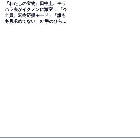
『わたしの宝物』田中圭、モラ
ハラ夫がイクメンに激変！ 「今
全員、宏樹応援モード」「誰も
冬月求めてない」X“手のひら返
し”