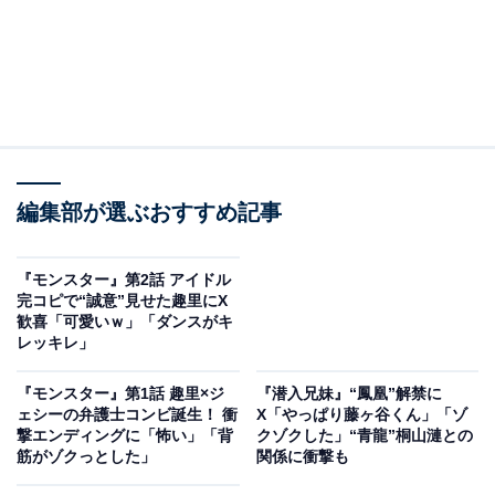
編集部が選ぶおすすめ記事
『モンスター』第2話 アイドル
完コピで“誠意”見せた趣里にX
歓喜「可愛いｗ」「ダンスがキ
レッキレ」
『モンスター』第1話 趣里×ジ
『潜入兄妹』“鳳凰”解禁に
ェシーの弁護士コンビ誕生！ 衝
X「やっぱり藤ヶ谷くん」「ゾ
撃エンディングに「怖い」「背
クゾクした」“青龍”桐山漣との
筋がゾクっとした」
関係に衝撃も