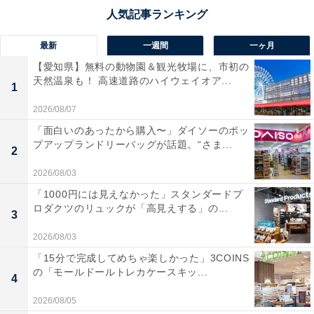
最新
一週間
一ヶ月
【愛知県】無料の動物園＆観光牧場に、市初の
天然温泉も！ 高速道路のハイウェイオア...
1
2026/08/07
「面白いのあったから購入〜」ダイソーのポッ
プアップランドリーバッグが話題。“さま...
2
2026/08/03
「1000円には見えなかった」スタンダードプ
ロダクツのリュックが「高見えする」の...
3
2026/08/03
「15分で完成してめちゃ楽しかった」3COINS
の「モールドールトレカケースキッ...
4
2026/08/05