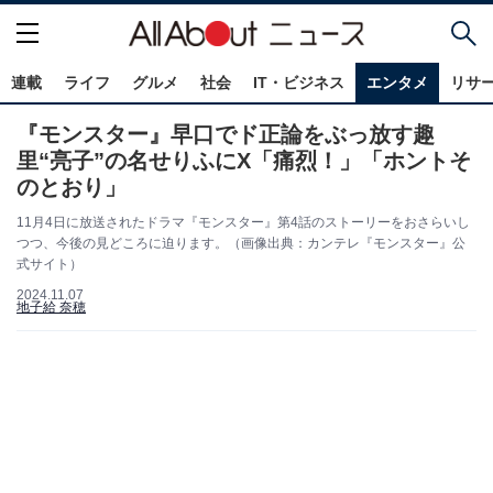
連載
ライフ
グルメ
社会
IT・ビジネス
エンタメ
リサ
『モンスター』早口でド正論をぶっ放す趣
里“亮子”の名せりふにX「痛烈！」「ホントそ
のとおり」
11月4日に放送されたドラマ『モンスター』第4話のストーリーをおさらいし
つつ、今後の見どころに迫ります。（画像出典：カンテレ『モンスター』公
式サイト）
2024.11.07
地子給 奈穂