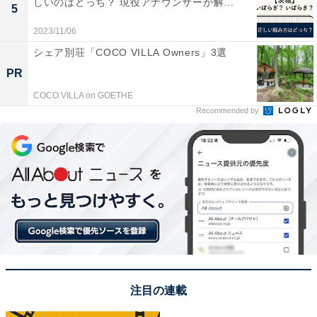
しいのはどっち？ 現役アナウンサーが解...
5
2023/11/06
シェア別荘「COCO VILLA Owners」3選
PR
COCO VILLA on GOETHE
Recommended by
プライム会員の場合の追加特典
では、プライム会員になると、どのような特典が楽しめ
るのでしょうか。
具体的には、上記に加えて以下の特典が利用できます。
Prime Video
注目の連載
Amazonが提供する動画配信サービス。プライム会員向