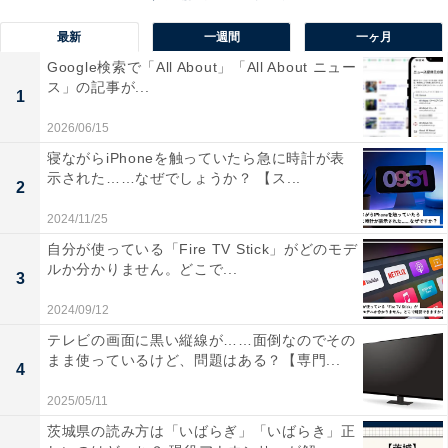
「YouTube」「AbemaTV」「TVer」といったサービス
最新
一週間
一ヶ月
は、一部の有料機能があるものの、基本利用が無料とな
Google検索で「All About」「All About ニュー
ス」の記事が...
っています。これらのサービスも大画面で楽しむことが
1
可能です。
2026/06/15
寝ながらiPhoneを触っていたら急に時計が表
ゲーム・インターネット・その他のアプリ
示された……なぜでしょうか？ 【ス...
2
Amazon Fire TV Stickを使って、ゲームを楽しんだり、
2024/11/25
インターネットを利用したりと、さまざまな機能を利用
自分が使っている「Fire TV Stick」がどのモデ
できます。必要な機能はアプリからインストールして、
ルか分かりません。どこで...
3
自由に利用することが可能です。
2024/09/12
テレビの画面に黒い縦線が……面倒なのでその
まま使っているけど、問題はある？【専門...
4
2025/05/11
茨城県の読み方は「いばらぎ」「いばらき」正