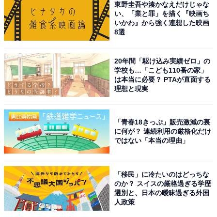
東野圭吾や湊かなえだけじゃな
けの映画やドラマ、オリジナルコンテンツが視聴可能で
い、「業と罪」を描く『映画ち
いかわ』から強く連想した映画
す。
8選
「Netflixにはなかったけど、Prime Videoにはある」とい
20年間「駆け込み実績ゼロ」の
ったケースもあります。配信サービスによって視聴可能
学校も…「こども110番の家」
は本当に必要？ PTAが直面する
なラインアップが異なるので、ほかの配信サービスにす
理想と現実
でに加入していても楽しめるのではないでしょうか。
Prime Music
「青春18きっぷ」販売激減の裏
に何が？ 連続利用の厳格化だけ
Amazonが提供している音楽ストリーミングサービスで
ではない「本当の理由」
す。追加費用なしで1億曲の楽曲を、広告なしで楽しむ
ことができます。
「移民」に冷たいのはどっちな
のか？ スイスの厳格過ぎる学歴
Amazon Photos
選別と、日本の曖昧過ぎる外国
人政策
Amazonが提供しているフォトストレージサービスで