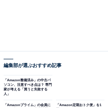
「Amazon Fire TV Stick」を楽しむにあたって、
Amazonプライム会員かどうかはあまり関係ありま
せん。
Amazonのアカウントが必要ではありますが、無料
アカウントで問題なく利用可能。NetflixやHuluな
ど、利用したいサービスと個別に契約ができている
のなら、それらのサービスを視聴することが可能で
す。
編集部が選ぶおすすめ記事
どういうことなのか、以下で詳しく解説します。
必須なのは無料の「Amazonアカウント」だけ
「Amazon整備済み」の中古パ
ソコン、注意すべき点は？ 専門
家が考える「買うと失敗する
Amazon Fire TV Stickを利用するには、Amazonアカウン
人」
トが必要になります。これは無料で作成することが可能
「Amazonプライム」の会員に
「Amazon定期おトク便」を1
です。