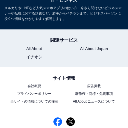
IT・ビジネス
メルカリやLINEなど人気スマホアプリの使い方、今さら聞けないビジネスマ
こちらもおすすめ
ナーや転職に関する話題など、若手からベテランまで、ビジネスパーソンに
詐欺も発生「Amazonマーケットプレイス」で
役立つ情報を分かりやすく解説します。
怪しい出品者を見極める方法は？ 注意したい4
つのポイント
関連サービス
All About
All About Japan
イチオシ
サイト情報
会社概要
広告掲載
プライバシーポリシー
著作権・商標・免責事項
当サイトの情報についての注意
All About ニュースについて