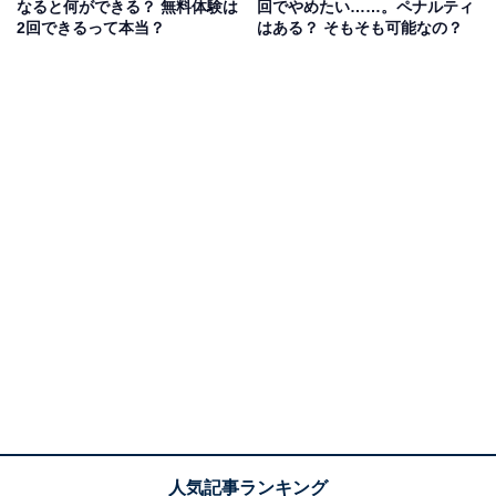
なると何ができる？ 無料体験は
回でやめたい……。ペナルティ
2回できるって本当？
はある？ そもそも可能なの？
Amazonには、さまざまな特典を獲得できる有料プラン
「Amazonプライム会員」がありますが、Amazon Fire
TV Stickの利用にあたっては必須ではありません。例え
ば、プライム会員でなくても楽しめるコンテンツとして
は、以下のようなものが挙げられます。
動画配信サービス
「Netflix」「Hulu」「Disney+」といった動画配信サー
ビスに対応しています。
各サービスと個別に契約していれば、プライム会員では
なくても、Amazon Fire TV Stickを通じてテレビで視聴
できるようになります。
無料の動画アプリ