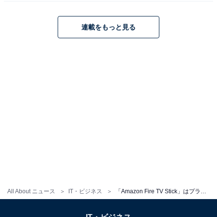
す。保存できる容量に制限がないのが特徴。保存した写
真をスライドショーとしてテレビに映し出すこともでき
連載をもっと見る
ます。
以上のように、「Amazon Fire TV Stick」がプライム会
員でなくても使用することが可能。プライム会員になる
ことで、より楽しみ方の幅が広がるといえます。
この記事の筆者：
ばんか
月間50万PVを達成している「あなたのスイッチを押
すブログ」を運営するブロガー。iPhone・Mac・
Evernoteなど、ITサービスやガジェットの使い方を
取り上げ、ビジネスやライフスタイルを楽しく便利
にするヒントを紹介している。本業はホームページ
制作会社のディレクター。
All About ニュース
IT・ビジネス
「Amazon Fire TV Stick」はプライム会員でなくても使用可能？ 無料では何が楽しめる？