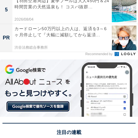
【羽田空港周辺】夏季プールは大人450円＆24
けられないこともあるのです。
時間営業の天然温泉も！ コスパ抜群...
5
2026/08/04
カードローン50万円以上の人は、返済を3～6
ヶ月停止して『大幅に減額してから返済...
PR
渋谷法務総合事務所
Recommended by
購入者に確認せず同梱するのはNG
注目の連載
出品者は送料を抑えるために、購入者に確認をせずに1