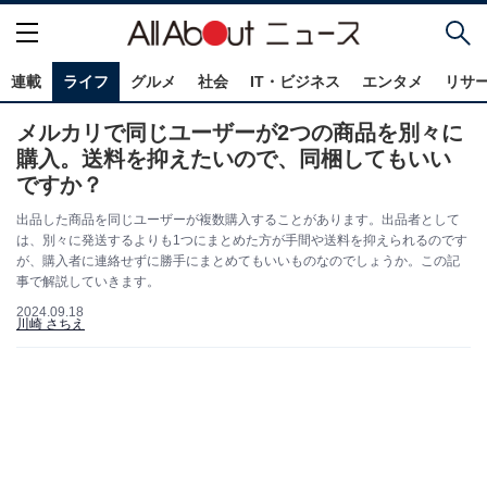
連載
ライフ
グルメ
社会
IT・ビジネス
エンタメ
リサ
メルカリで同じユーザーが2つの商品を別々に
購入。送料を抑えたいので、同梱してもいい
ですか？
出品した商品を同じユーザーが複数購入することがあります。出品者として
は、別々に発送するよりも1つにまとめた方が手間や送料を抑えられるのです
が、購入者に連絡せずに勝手にまとめてもいいものなのでしょうか。この記
事で解説していきます。
2024.09.18
川崎 さちえ