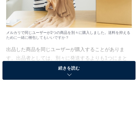
メルカリで同じユーザーが2つの商品を別々に購入しました。送料を抑える
ために一緒に梱包してもいいですか？
出品した商品を同じユーザーが購入することがありま
す。出品者としては、別々に発送するよりも1つにまと
めた方が手間や送料を抑えられるのですが、勝手にまと
続きを読む
めてもいいものなのでしょうか。
「All About」フリマアプリ・ネットオークションガイド
の川崎さちえが解説していきます。
（今回の質問）
メルカリで同じユーザーが2つの商品を別々に購入