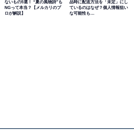
ないもの5選！ “夏の風物詩”も
品時に配送方法を「未定」にし
メルカリでは、購入された商品ごとに送るのが基本とな
NGって本当？【メルカリのプ
ているのはなぜ？個人情報狙い
っているので、同じユーザーだからといって商品を同梱
ロが解説】
な可能性も…
することは推奨されていません。しかし、必ずしも禁止
行為ではないのです。
注意点として、メルカリ便では他の商品との同梱はでき
ないということ。取引ごとに発送をしていきます。メル
カリ便の場合、コンビニで発送手続きをしたり、2次元
コードを読み込んだりしないと発送通知ができないた
め、商品ごとの手続きが必要になってしまいます。