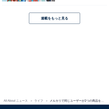
この記事の筆者：川崎 さちえ
ネットオークション歴19年、フリマアプリ歴9年。
NHK『あさイチ』をはじめとした多数の情報番組に出演
連載をもっと見る
し、経験に基づいた実践型のフリマアプリやオークショ
ンの魅力を伝えている。
こちらもおすすめ
「専用出品」なのに他のユーザーに横取りされ
ました……購入予定だったユーザーに販売でき
ませんか？
All About ニュース
ライフ
メルカリで同じユーザーが2つの商品を別々に購入。送料を抑えたいので、同梱してもいいですか？