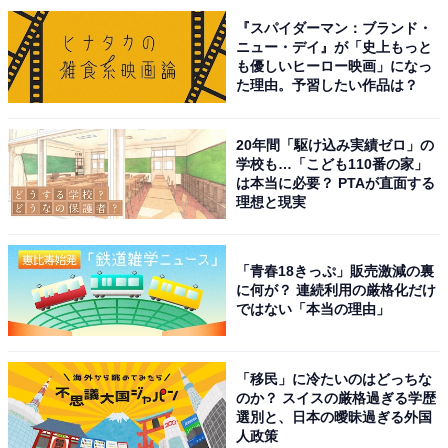
つにまとめて発送するのはNGです。
『スパイダーマン：ブランド・
ニュー・デイ』が「史上もっと
も優しいヒーロー映画」になっ
メルカリにはまとめて購入できるような仕組みがありま
た理由。予習したい作品は？
すが、あえてそれを使わないということは、別々に購入
する目的があったのかもしれません。勝手に同梱するの
20年間「駆け込み実績ゼロ」の
は、購入者の意思を無視することにもつながってしまい
学校も…「こども110番の家」
ます。同梱したい場合は、必ず購入者に連絡をして承諾
は本当に必要？ PTAが直面する
理想と現実
してもらいましょう。
とはいえ、メルカリ便の場合は購入者の承諾があったと
「青春18きっぷ」販売激減の裏
に何が？ 連続利用の厳格化だけ
しても、同梱することはできません。そのため発送方法
ではない「本当の理由」
を変更するなど手間がかかります。それに匿名配送が使
えないので、購入者も難色を示すのではないでしょう
か。互いのために同梱は諦めるべきケースの方が多いよ
「移民」に冷たいのはどっちな
のか？ スイスの厳格過ぎる学歴
うな気がします。
選別と、日本の曖昧過ぎる外国
人政策