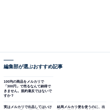
しました。送料を抑えるために一緒に梱包してもい
いでしょうか？
（回答）
メルカリでは購入された商品ごとの発送が基本とな
っているので、同梱は推奨されていません。禁止で
はないので定形外郵便などメルカリ便以外であれば
同梱は可能でしょう。ただし必ず購入者の了承は必
要になります。
編集部が選ぶおすすめ記事
100均の商品をメルカリで
以下で詳しく解説していきます。
「300円」で売るなんて納得で
きません。規約違反ではないで
すか？
購入された商品ごとに送るのが基本
実はメルカリで出品してはいけ
結局メルカリ便を使うのに、出