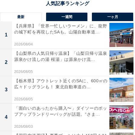
最新
一週間
一ヶ月
【兵庫県】「世界一忙しいラーメン」に、龍野
の城下町を再現したSAも。山陽自動車道...
1
2026/08/04
【山梨県の人気日帰り温泉】「山梨日帰り温泉
定形外郵便やレターパックなら可能な場合も
源泉かけ流しの湯 桜湯」は源泉かけ流...
2
メルカリ便以外の定形外郵便やレターパックなどであれ
2026/08/05
ば、スマホでの手続きがないので、商品の同梱が可能と
【栃木県】アウトレット近くのSAに、600㎡の
広々ドッグランも！ 東北自動車道の...
なってきます。
3
2026/08/05
しかし、万一購入者から「商品が1つしか入っていな
「面白いのあったから購入〜」ダイソーのポッ
い」といったクレームがあった場合、出品者は確認のし
プアップランドリーバッグが話題。“さま...
4
ようがありません。同梱してしまうと、そのようなトラ
2026/08/03
ブルがあったとき、メルカリからのサポートや補償が受