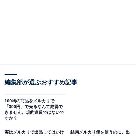
在庫がないと言われた。どうすればいいの？
（回答）
メルカリのローカルルール「即購入禁止」は、出品
者が購入者をチェックしたい場合や、ほかのサイト
に二重出品している場合などが考えられます。在庫
がないと言われた場合は、ほかに同じ商品などが出
品されていないか確認してみてください。
編集部が選ぶおすすめ記事
以下で詳しく解説します。
100均の商品をメルカリで
「300円」で売るなんて納得で
きません。規約違反ではないで
「即購入禁止」とは？
すか？
メルカリにはユーザー同士が決めている暗黙の了解のよ
実はメルカリで出品してはいけ
結局メルカリ便を使うのに、出