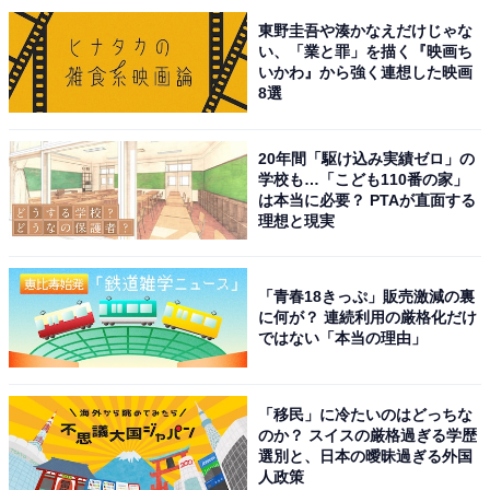
していて、他のフリマアプリで購入されたことが原因の
東野圭吾や湊かなえだけじゃな
1つと思われます。他にも、出品している間の管理が甘
い、「業と罪」を描く『映画ち
く、紛失や破損してしまうケースもあるでしょう。
いかわ』から強く連想した映画
8選
どのような理由にせよ、商品を購入者に販売できない状
況にあるということになります。
20年間「駆け込み実績ゼロ」の
学校も…「こども110番の家」
は本当に必要？ PTAが直面する
理想と現実
「青春18きっぷ」販売激減の裏
に何が？ 連続利用の厳格化だけ
ではない「本当の理由」
「移民」に冷たいのはどっちな
のか？ スイスの厳格過ぎる学歴
選別と、日本の曖昧過ぎる外国
人政策