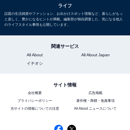
ネットオークション歴19年、フリマアプリ歴9年。
ライフ
NHK『あさイチ』をはじめとした多数の情報番組に出演
話題の生活雑貨やファッション、お出かけスポット情報など、暮らしがもっ
し、経験に基づいた実践型のフリマアプリやオークショ
と楽しく、豊かになるヒントが満載。編集部が独自調査した、気になる他人
のライフスタイル事情も公開しています。
ンの魅力を伝えている。
関連サービス
こちらもおすすめ
All About
All About Japan
「専用出品」なのに他のユーザーに横取りされ
ました……購入予定だったユーザーに販売でき
イチオシ
ませんか？
サイト情報
会社概要
広告掲載
プライバシーポリシー
著作権・商標・免責事項
当サイトの情報についての注意
All About ニュースについて