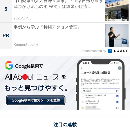
しない方が安全と考えてもよいのではないでしょうか。
【山梨県の人気日帰り温泉】「山梨日帰り温泉
源泉かけ流しの湯 桜湯」は源泉かけ流...
5
2026/08/05
事例から学ぶ『特権アクセス管理』
PR
KeeperSecurity
Recommended by
なぜ在庫がなくなる？
出品者の在庫がなくなるのは、上記のような二重出品を
注目の連載