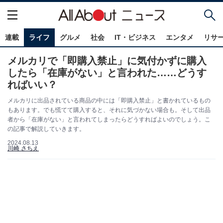
連載
ライフ
グルメ
社会
IT・ビジネス
エンタメ
リサ
メルカリで「即購入禁止」に気付かずに購入
したら「在庫がない」と言われた……どうす
ればいい？
メルカリに出品されている商品の中には「即購入禁止」と書かれているもの
もあります。でも慌てて購入すると、それに気づかない場合も。そして出品
者から「在庫がない」と言われてしまったらどうすればよいのでしょう。こ
の記事で解説していきます。
2024.08.13
川崎 さちえ