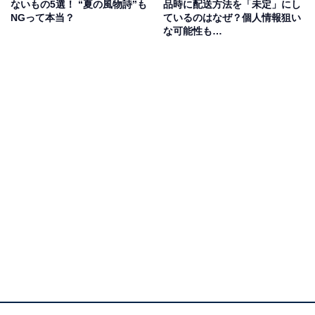
ないもの5選！ “夏の風物詩”も
品時に配送方法を「未定」にし
うなローカルルールがあり、「即購入禁止」もその1
NGって本当？
ているのはなぜ？個人情報狙い
つ。購入する前に出品者にコメントをして、OKをもらっ
な可能性も…
てから手続きをするという内容です。しかし、これはメ
ルカリの公式ルールではないので、出品者にコメントを
せずに購入しても問題ありません。
出品者が購入前にコメントを求める理由は、購入者をチ
ェックしたい気持ちもあるのでしょう。例えば購入しよ
うとしている商品と同じようなものを出品していたら、
転売されるのではないかと思ってしまいます。
他の理由としては、メルカリ以外のフリマアプリに同時
に出品していることが考えられます。商品が1つしかな
い場合、万一同じタイミングで商品が購入されると、ど
れかの取引をキャンセルすることになります。それは手
間ですし、運営側からペナルティを受けるかもしれませ