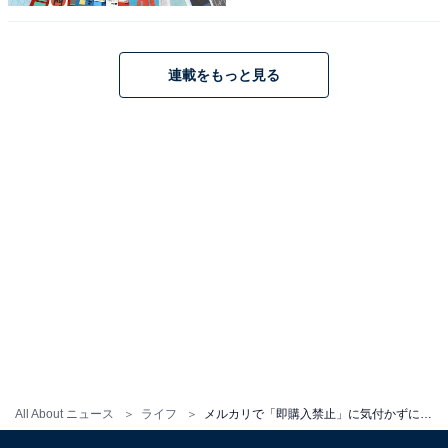
商品がない以上、他の出品物を探すのがスムーズ
連載をもっと見る
出品者から在庫がなく、商品を販売できないと言われた
以上、その商品は諦めることになります。同じ商品が出
品されている可能性もあるので、再度探してみるのがス
ムーズでしょう。価格や商品の状態などで多少妥協する
面があるかもしれませんが、逆にもっと条件のいい商品
が見つかるかもしれません。
もしメルカリで販売されていなくても、楽天ラクマや
Yahoo!フリマで見つかる可能性もあるので、視野を広く
して探してみるのもおすすめです。
All About ニュース
ライフ
メルカリで「即購入禁止」に気付かずに購入したら「在庫がない」と言われた……どうすればいい？
この記事の筆者：川崎 さちえ