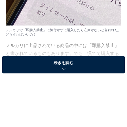
メルカリで「即購入禁止」に気付かずに購入したら在庫がないと言われた。
どうすればいいの？
メルカリに出品されている商品の中には「即購入禁止」
と書かれているものもあります。でも、慌てて購入する
と、それに気付かない場合も。加えて出品者から「在庫
続きを読む
がない」と言われることがあるかもしれません。
この場合どうしたらよいのでしょう。「All About」フリ
マアプリ・ネットオークションガイドの川崎さちえが解
説していきます。
（今回の質問）
メルカリで「即購入禁止」に気付かずに購入したら