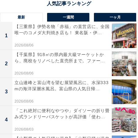
ん。購入されることがわかったら、他のフリマアプリの
出品を取り消すために、コメントを求めていることも考
最新
一週間
一ヶ月
えられます。
【三重県】伊勢名物「赤福」の直営店に、全国
唯一のコメダ大判焼き店も！ 東名阪・伊...
1
ただし、他のフリマアプリなどに二重に出品することに
関しては、メルカリの禁止行為に該当する可能性があり
2026/08/06
ます。
【千葉県】918㎡の県内最大級マーケットか
ら、廃校をリノベした直売所まで。ファー...
2
同じ商品を他社のサービスやその他の方法によって
2026/08/06
二重に出品することにより、お客さま間でトラブル
立山連峰と富山湾を望む展望風呂に、水深333
mの海洋深層水風呂。富山県の人気日帰...
を引き起こすと思われるもの
3
（メルカリ公式Webサイトより）
2026/08/06
「これ絶対に便利なやつや」ダイソーの折り畳
み式ランドリーバスケットが高評価「使わ...
4
この文面では、二重出品でトラブルを起こす可能性があ
る場合という解釈もできますが、基本的には二重出品は
2026/08/03