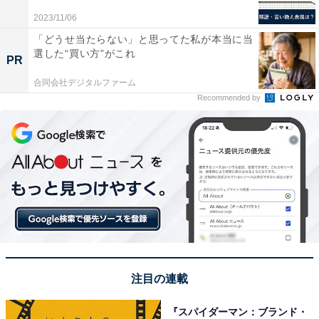
これを更に長押しして、受信方法を「連絡先のみ」「す
2023/11/06
べての人」のどちらかに設定します。
「どうせ当たらない」と思ってた私が本当に当
選した“買い方”がこれ
PR
合同会社デジタルファーム
Recommended by
注目の連載
「AirDrop」のアイコン→「連絡先のみ」「すべての人」のどちらかを選択
『スパイダーマン：ブランド・