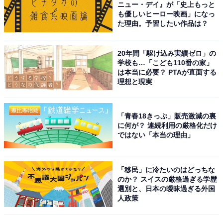
ニュー・デイ』が「史上もっと
「連絡先のみ」に設定した場合は、送信側・受信側のデ
も優しいヒーロー映画」になっ
バイスそれぞれで、互いの連絡先が登録されている必要
た理由。予習したい作品は？
があります。連絡先カードに「Apple IDメールアドレ
ス」または「電話番号」を登録するようにしましょう。
20年間「駆け込み実績ゼロ」の
学校も…「こども110番の家」
は本当に必要？ PTAが直面する
理想と現実
「青春18きっぷ」販売激減の裏
に何が？ 連続利用の厳格化だけ
ではない「本当の理由」
「移民」に冷たいのはどっちな
のか？ スイスの厳格過ぎる学歴
選別と、日本の曖昧過ぎる外国
人政策