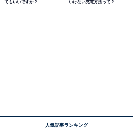
てもいいですか？
いけない充電方法って？
・送受信するデバイスがどちらもiCloudに接続している
・受信する側の端末のAirDrop設定を「すべての人」また
は「連絡先のみ」に設定する
・送信するデータ分の空き容量を受信デバイスに確保し
ている
特にチェックしたい項目は
「Wi-Fi、Bluetoothの設定」
と「受信設定」
です。
Wi-Fi、Bluetoothの設定については、コントロールセン
ターから確認できます。コントロールセンターにて、Wi-
Fi、Bluetoothのアイコンがアクティブになっていれば
OKです。