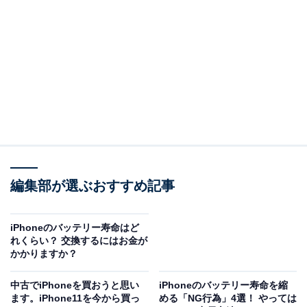
ぞれが要件を満たしている必要があります。要件を
満たしているのに使用できない場合は、ネットワー
クの再起動・iPhoneの再起動を行うと解決すること
があります。
どういうことなのか、以下で詳しく解説します。
※本記事で紹介している商品の購入やサービスの利用により、売上の一部が
オールアバウトに還元されることがあります。
AirDropが使えない理由は？
編集部が選ぶおすすめ記事
AirDropを利用するには、送信側・受信側それぞれのデバ
イスについて、以下の条件を満たしている必要がありま
iPhoneのバッテリー寿命はど
れくらい？ 交換するにはお金が
す。
かかりますか？
・送受信するデバイスが近くにある
中古でiPhoneを買おうと思い
iPhoneのバッテリー寿命を縮
ます。iPhone11を今から買っ
める「NG行為」4選！ やっては
・Wi-FiとBluetoothがオンになっている