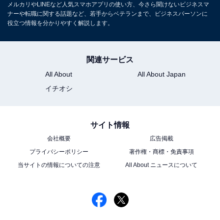
メルカリやLINEなど人気スマホアプリの使い方、今さら聞けないビジネスマ
ナーや転職に関する話題など、若手からベテランまで、ビジネスパーソンに
役立つ情報を分かりやすく解説します。
関連サービス
機内モードをオンにして、再びオフにする
All About
All About Japan
こうすることでネットワークの不具合が解消される可能
イチオシ
性があります。
あるいはデバイスの不具合の可能性もあります。上記の
サイト情報
方法を試しても解決しなかった場合は、一度iPhoneを再
会社概要
広告掲載
起動して、再びトライしてみてください。
プライバシーポリシー
著作権・商標・免責事項
当サイトの情報についての注意
All About ニュースについて