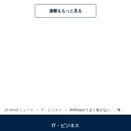
正しく設定してもAirDropが使えない……どうす
連載をもっと見る
ればいい？
全て設定していてもAirDropが使用できない場合は、ネッ
トワークの不具合の可能性があります。コントロールセ
ンターを開き、機内モードをオンにして、再びオフにし
ます。
All About ニュース
IT・ビジネス
AirDropがうまく使えない……考えられる原因は？ どうすればいいですか？【専門家が解説】
IT・ビジネス