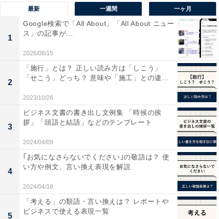
最新
一週間
一ヶ月
Google検索で「All About」「All About ニュー
ス」の記事が...
1
2026/06/15
「施行」とは？ 正しい読み方は「しこう」
「せこう」どっち？ 意味や「施工」との違...
2
2023/10/26
ビジネス文書の書き出し文例集 「時候の挨
拶」「頭語と結語」などのテンプレート
3
2024/04/09
Wi-Fi、Bluetoothのアイコンが青くなっていればOK
｢お気になさらないでください｣の敬語は？ 使
い方や例文、言い換え表現を解説
「受信設定」もコントロールセンターから確認可能。左
4
上のアイコン群を長押しすると、AirDropの設定アイコン
2024/04/18
が表示されます。
「考える」の類語・言い換えは？ レポートや
ビジネスで使える表現一覧
5