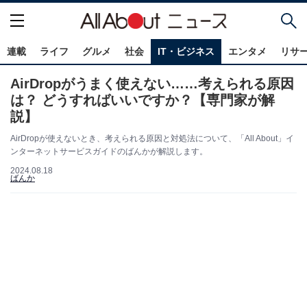
連載
ライフ
グルメ
社会
IT・ビジネス
エンタメ
リサ
AirDropがうまく使えない……考えられる原因
は？ どうすればいいですか？【専門家が解
説】
AirDropが使えないとき、考えられる原因と対処法について、「All About」イ
ンターネットサービスガイドのばんかが解説します。
2024.08.18
ばんか