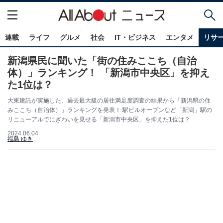
連載
ライフ
グルメ
社会
IT・ビジネス
エンタメ
リサ
新潟県民に聞いた「街の住みここち（自治
体）」ランキング！ 「新潟市中央区」を抑え
た1位は？
大東建託が実施した、過去最大級の居住満足度調査の結果から「新潟県の住
みここち（自治体）」ランキングを発表！ 駅ビルオープンなど「新潟」駅の
リニューアルでにぎわいを見せる「新潟市中央区」を抑えた1位は？
2024.06.04
福島 ゆき