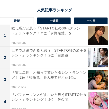
最新
一週間
一ヶ月
癒し系だと思う「STARTO社の30代タレン
1位：北蒲原郡聖籠町
ト」ランキング！ 2位「伊野尾慧」を...
1
2026/08/07
1位は、北蒲原郡聖籠町（きたかんばらぐんせいろうま
世界で活躍できると思う「STARTO社の若手タ
ち）。新潟県の下越地方に位置し、町内を通る高速道
レント」ランキング！ 2位「目黒蓮...
2
路、国道バイパス、幹線道路などで隣接する新潟市や新
2026/08/07
発田市へのアクセスも良好で、両市へ通勤・通学をする
「実は二世」と知って驚いたタレントランキン
人にも人気です。海岸地帯にあるため、サーフィンなど
グ！ 2位「杉咲花」を大差で抑えた1位...
3
のマリンスポーツや釣り、夏は海水浴に訪れる人でもに
ぎわいます。新潟東港工業地帯には電気、食品、電子機
2025/11/07
器など約190社の企業が操業し、米をはじめ、ぶどうや
「パフォーマンスがすごいと思うSTARTO社タ
レント」ランキング！ 2位「佐久間...
さくらんぼなどの果樹栽培も盛んです。
4