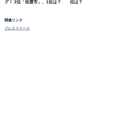
グ！ 2位「佐渡市」、1位は？
位は？
が綺麗で静かなところ。水と食べ物、お酒が美味しい。
犬と楽しめる公園や自然がたくさんある。バイパスがと
関連リンク
ても便利」「車で5分以内の所にはスーパーやドラッグ
プレスリリース
ストアやコンビニがたくさんあり、便利。さらに10分〜
15分くらい走ると市の中心部や郊外の大型ショッピング
センターにも簡単に行くことができる。典型的な地方都
市だが、田舎過ぎないところが丁度良い」などの声が集
まりました。