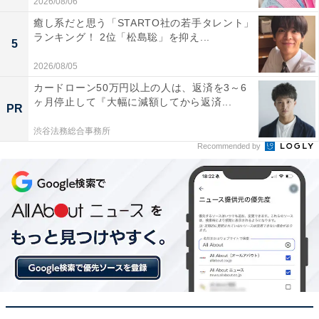
2026/08/06
実際に住んだことがある回答者からは、「海辺の町なの
癒し系だと思う「STARTO社の若手タレント」
で景観は開けていて広い感じがしてよい。海も山も近
ランキング！ 2位「松島聡」を抑え...
5
く、海水浴、ウインタースポーツが気軽に楽しめる。町
2026/08/05
のイベントや、習い事サークル、子育てサークルなどは
カードローン50万円以上の人は、返済を3～6
充実しており、参加すれば仲間も増える」「子育ての体
ヶ月停止して『大幅に減額してから返済...
PR
制・助成、妊婦及び妊娠を希望する人への助成が充実し
渋谷法務総合事務所
ている。緑が豊かで自然が多いが、賑わいのある地域ま
Recommended by
でも生活圏内で行ける利便性の良さ」などのコメントが
寄せられました。
※回答者コメントは原文ママです
この記事の筆者：福島 ゆき プロフィール
アニメや漫画のレビュー、エンタメトピックスなどを中
心に、オールジャンルで執筆中のライター。時々、店舗
取材などのリポート記事も担当。All AboutおよびAll