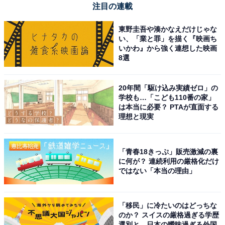
注目の連載
About ニュースでのライター歴は5年。
東野圭吾や湊かなえだけじゃな
い、「業と罪」を描く『映画ち
5位までの全ランキング結果を見
いかわ』から強く連想した映画
次ページ
る
8選
20年間「駆け込み実績ゼロ」の
学校も…「こども110番の家」
は本当に必要？ PTAが直面する
理想と現実
「青春18きっぷ」販売激減の裏
に何が？ 連続利用の厳格化だけ
ではない「本当の理由」
「移民」に冷たいのはどっちな
のか？ スイスの厳格過ぎる学歴
選別と、日本の曖昧過ぎる外国