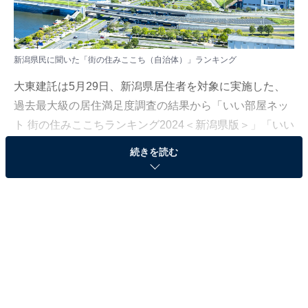
新潟県民に聞いた「街の住みここち（自治体）」ランキング
大東建託は5月29日、新潟県居住者を対象に実施した、
過去最大級の居住満足度調査の結果から「いい部屋ネッ
ト 街の住みここちランキング2024＜新潟県版＞」「いい
部屋ネット 住みたい街ランキング2024＜新潟県版＞」を
続きを読む
発表しました。
新潟県版「住みここち（自治体）」ランキングは、新潟
県に住む20歳以上の男女1万3288人を対象に調査を実施
し、2020〜2024年の回答を累積して集計（一部の回答の
み2019年を追加）。回答者が50人以上の自治体を対象と
しています。