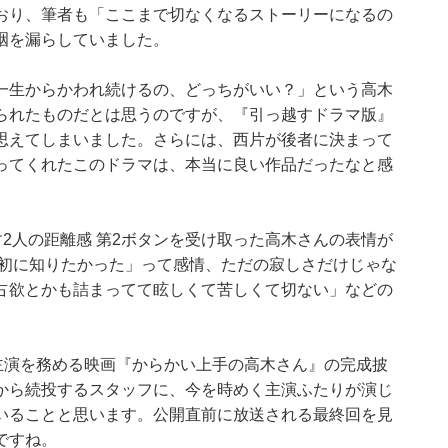
おり、筆者も「ここまで切なくなるストーリーになるの
咽を漏らしていました。
一生からかわれ続けるの、どっちがいい？」という高木
られたものだとは思うのですが、『引っ越すドラマ版』
思えてしまいました。さらには、西片が後者に決まって
ってくれたこのドラマは、本当に良い作品だったなと感
ろす2人の距離感 第2ボタンを受け取った高木さんの表情が
最初に知りたかった」って感情、ただの寂しさだけじゃな
占欲とかも詰まってて眩しくて苦しくて切ない」などの
主演を務める映画『からかい上手の高木さん』の完成披
から続投するスタッフに、今を時めく主演ふたりが演じ
いることと思います。公開直前に放送される最終回を見
ですね。