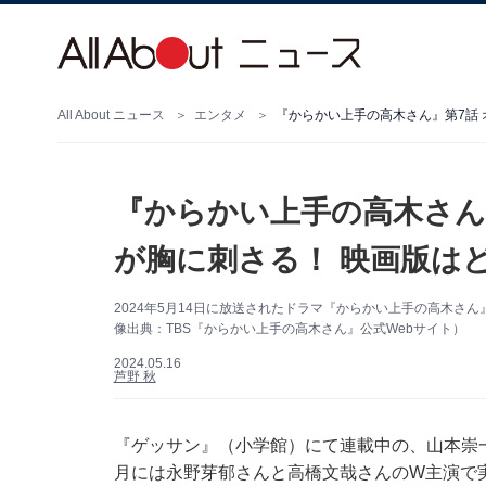
All About ニュース
エンタメ
『からかい上手の高木さん』第7話
『からかい上手の高木さん
が胸に刺さる！ 映画版は
2024年5月14日に放送されたドラマ『からかい上手の高木さ
像出典：TBS『からかい上手の高木さん』公式Webサイト）
2024.05.16
芦野 秋
『ゲッサン』（小学館）にて連載中の、山本崇一
月には永野芽郁さんと高橋文哉さんのW主演で