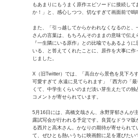
もあまりにもうまく原作エピソードに接続して
か！」と、感心しつつ、切なすぎて画面前で嗚
また、「引っ越してからかわれなくなるのと、
さんの言葉は、もちろんそのままの意味で伝え
『一生隣にいる原作』との比喩でもあるように
いる、と答えてくれたことに、原作を大事に作
じました。
X（旧Twitter）では、「高台から景色を見下
可愛すぎて 永遠に見てられます」「西方の「
くて、中学生くらいのまだ淡い芽生えたての独
コメントが寄せられています。
5月16日には、高橋文哉さん、永野芽郁さんが
露試写会が行われる予定です。良質なドラマ版
る西片と高木さん。かなりの期待が寄せられて
て、ぜひとも熱いうちに映画館に足を運びたい