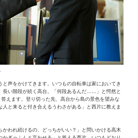
ト
うと声をかけてきます。いつもの自転車は家においてき
、長い階段が続く高台。「何段あるんだ……」と愕然と
と答えます。登り切った先、高台から島の景色を望みな
な人と来ると付き合えるうわさがある」と西片に教えま
らかわれ続けるの、どっちがいい？」と問いかける高木
つかぎゃふんと言わせる」と答える西片。いつもどおり