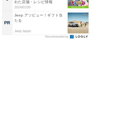
れた店舗・レシピ情報
演技連発
の...
2024/01/30
2026/08/0
Jeep アソビュー！ギフト当
これが
たる
な間取
PR
PR
Jeep Japan
株式会社
Recommended by