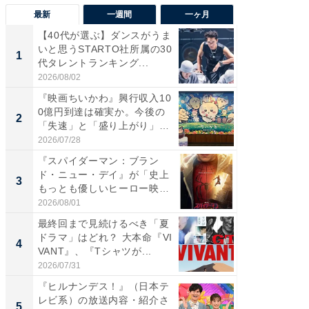
最新
一週間
一ヶ月
【40代が選ぶ】ダンスがうま
【40代
いと思うSTARTO社所属の30
いと思う
1
1
代タレントランキング...
代タレン
2026/08/02
2026/08/0
『映画ちいかわ』興行収入10
なぜK-
0億円到達は確実か。今後の
は「1位
2
2
「失速」と「盛り上がり」
のか？ 
が...
2026/07/28
2026/07/3
『スパイダーマン：ブラン
『スパ
ド・ニュー・デイ』が「史上
ド・ニ
3
3
もっとも優しいヒーロー映
もっと
画」に...
画」に..
2026/08/01
2026/08/0
最終回まで見続けるべき「夏
最終回
ドラマ」はどれ？ 大本命『VI
ドラマ」
4
4
VANT』、『Tシャツが...
VANT』
2026/07/31
2026/07/3
『ヒルナンデス！』（日本テ
ワケあ
レビ系）の放送内容・紹介さ
マ『フ
5
5