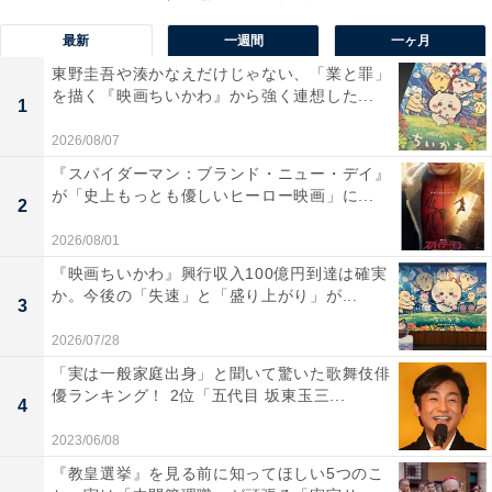
の男子たちのもとに、「1番弱い人と勝負したい」とや
ってくる高木さんの話、授業中に変顔で高木さんを笑わ
最新
一週間
一ヶ月
せようとするも鏡を見せられ自爆した挙句変顔指導をさ
東野圭吾や湊かなえだけじゃない、「業と罪」
を描く『映画ちいかわ』から強く連想した...
れてしまう話、先生に怒られ1人で理科室の掃除をする
1
ことになった話が続きます。
2026/08/07
『スパイダーマン：ブランド・ニュー・デイ』
が「史上もっとも優しいヒーロー映画」に...
2
2026/08/01
『映画ちいかわ』興行収入100億円到達は確実
か。今後の「失速」と「盛り上がり」が...
3
2026/07/28
「実は一般家庭出身」と聞いて驚いた歌舞伎俳
優ランキング！ 2位「五代目 坂東玉三...
4
2023/06/08
『教皇選挙』を見る前に知ってほしい5つのこ