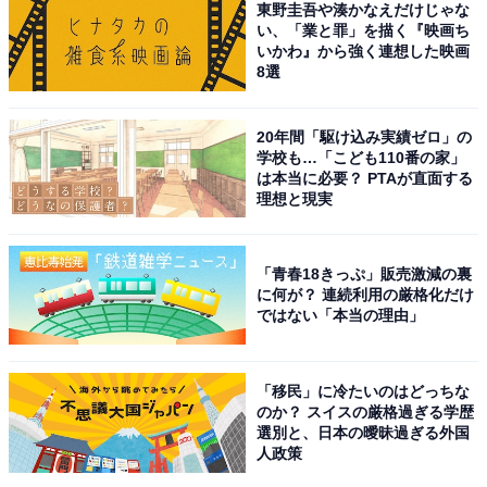
東野圭吾や湊かなえだけじゃな
ル」などのコメントが寄せられています。
い、「業と罪」を描く『映画ち
いかわ』から強く連想した映画
8選
原作を忠実に描きつつも実写の利点を生かした風景描写
や、西片役・黒川さんの声の出し方などを評価している
ポストもあり、原作を読んでいる人も、そうでない人も
20年間「駆け込み実績ゼロ」の
学校も…「こども110番の家」
楽しむことができるドラマとなっているようです。
は本当に必要？ PTAが直面する
理想と現実
第3話の予告では、「好きだよ」「好きだなあ、そうい
う真っすぐとした瞳」という、西片がさらにたじろぎそ
「青春18きっぷ」販売激減の裏
うな高木さんの声が入っています。次回もどんな「から
に何が？ 連続利用の厳格化だけ
ではない「本当の理由」
かい」が出てくるのか楽しみですね。
「移民」に冷たいのはどっちな
のか？ スイスの厳格過ぎる学歴
選別と、日本の曖昧過ぎる外国
人政策