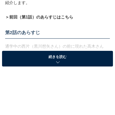
紹介します。
＞前回（第1話）のあらすじはこちら
第2話のあらすじ
通学中の西片（黒川想矢さん）の前に現れた高木さん
（月島琉衣さん）。いつもなら自転車で通学しているは
続きを読む
ずですが、どうやら今日は徒歩。その理由を聞きます
が、高木さんは「『西片と手を繋いで学校に行きたいか
ら自転車を置いてきた』……と思う!?」と返し、早速か
らかわれる西片。
しかしそこで、昨日の帰りに高木さんがつぶやいていた
「ブレーキの利きが悪いんだよなぁ」という言葉を思い
出し、「高木さんが自転車じゃない理由を当てたらオレ