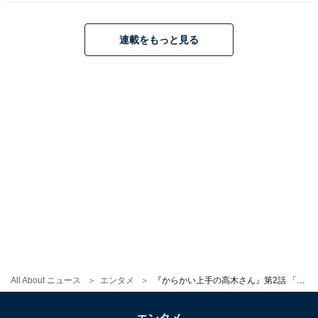
連載をもっと見る
画像出典：TBS『からかい上手の高木さん』
公式サイト
All About ニュース
エンタメ
『からかい上手の高木さん』第2話 「青春っ！」「あまりにもアオハル」…原作通りのエピソードが続々！