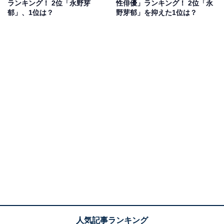
ランキング！ 2位「永野芽
性俳優」ランキング！ 2位「永
らかされてしまいます。「もう1つの答えは、最初に言
郁」、1位は？
野芽郁」を抑えた1位は？
ったんだけどな」とつぶやいた言葉は、西片の耳にはぎ
りぎり届きません。
画像出典：TBS『からかい上手の高木さん』
公式サイト
このほかに、休み時間に腕相撲をしている西片やクラス