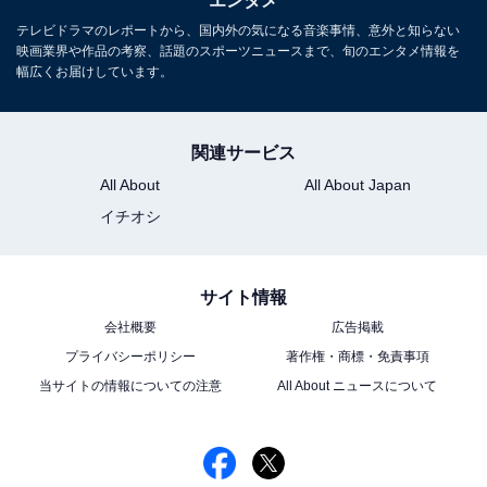
エンタメ
テレビドラマのレポートから、国内外の気になる音楽事情、意外と知らない
映画業界や作品の考察、話題のスポーツニュースまで、旬のエンタメ情報を
幅広くお届けしています。
『からかい上手の高木さん』あらすじバックナン
バー
関連サービス
All About
All About Japan
・
第1話
イチオシ
こちらもおすすめ
サイト情報
『からかい上手の高木さん』第1話 甘酸っぱい
青春模様に「恋やん…！愛やん…！」「なんだ
会社概要
広告掲載
この子ぉ」の声
プライバシーポリシー
著作権・商標・免責事項
当サイトの情報についての注意
All About ニュースについて