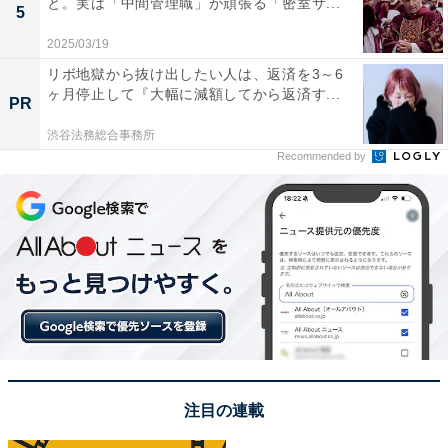
と。実は「中間管理職」が頑張る「密室サ...
5
原作どおりながらも実写の良さも引き出されてい
2025/03/19
る
リボ地獄から抜け出したい人は、返済を3～6
ヶ月停止して『大幅に減額してから返済す...
PR
今週は8巻の「自転車」、1巻の「変顔」や2巻の「掃除
渋谷法務総合事務所
当番」「腕ずもう」など、順序が異なってはいるもの
Recommended by
の、ほぼ全て原作通りのエピソードが登場。原作1巻か
ら繰り返し出てくる「西片にうそつかない」という高木
さんのスタンスを、しっかりと描いた2話でした。
X（旧Twitter）では、「『どんな感じなんだろうね～、
青春っ！』いや、それ！！！今の！！！それ！！！それ
が青春！！！それこそ青春！！！！！」「西片があまり
にもうぶでかわいいのはそうなんだけど、手繋ぎたいの
に素直には言えない高木さんのそういうとこもあまりに
注目の連載
も愛おしすぎて青春だな～となってる あまりにもアオハ