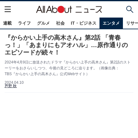
連載
ライフ
グルメ
社会
IT・ビジネス
エンタメ
リサ
『からかい上手の高木さん』第2話 「青春
っ！」「あまりにもアオハル」…原作通りの
エピソードが続々！
2024年4月9日に放送されたドラマ『からかい上手の高木さん』第2話のスト
ーリーをおさらいしつつ、今後の見どころに迫ります。（画像出典：
TBS『からかい上手の高木さん』公式Webサイト）
2024.04.10
芦野 秋