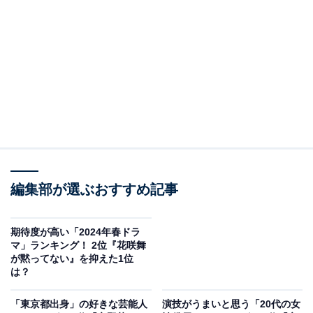
の勝ちっていうのはどう？」と勝負を持ちかけます。た
だ、やはり一枚上手の高木さん。したり顔の西片に、
「間違ったらその時点で西片の負けだからね」とくぎを
刺します。
その言葉にさらにたじろぎ、昨日のつぶやきが本当に原
因なのかと疑心暗鬼になる西片。そんな中、自転車通学
では通ることのできない長い階段などをうれしそうに進
む高木さん。そんな姿をみながら、自分が答えた内容も
高木さんが「違う」と言ったら違うことになるのでは、
編集部が選ぶおすすめ記事
と心配になる西片に、高木さんは「私、西片にうそつか
ない」と返します。おもわず笑みがこぼれる西片。
期待度が高い「2024年春ドラ
マ」ランキング！ 2位『花咲舞
が黙ってない』を抑えた1位
「ブレーキの故障」と答えますが、正解は「悩んでる西
は？
片を見たかったから」。2つのうち1つがこれだ、という
高木さんにもう1つの答えも教えて、と聞きますがはぐ
「東京都出身」の好きな芸能人
演技がうまいと思う「20代の女