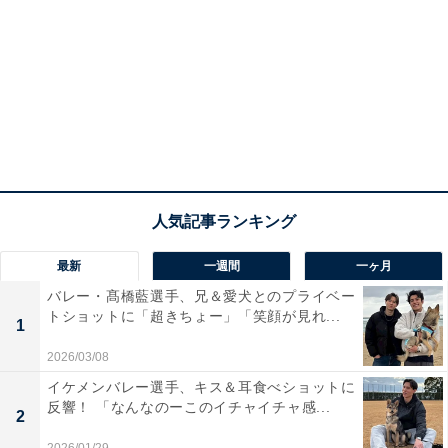
最新
一週間
一ヶ月
バレー・髙橋藍選手、兄＆愛犬とのプライベー
トショットに「超きちょー」「笑顔が見れ...
1
2026/03/08
イケメンバレー選手、キス＆耳食べショットに
反響！ 「なんなのーこのイチャイチャ感...
2