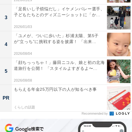
2026/01/29
「足長いし子煩悩だし」イケメンバレー選手、
子どもたちとのディズニーショットに「か...
3
2026/01/03
「ユメが、ついに歩いた」杉浦太陽、第5子
が“立っち”に挑戦する姿を披露！ 「出来...
4
2026/08/04
「顔ちっっちゃ！」藤田ニコル、娘と初の北海
道旅行を公開！ 「スタイルよすぎるよ〜...
5
2026/08/08
もらえる年金25万円以下の人が知るべき事
PR
くらしの話題
Recommended by