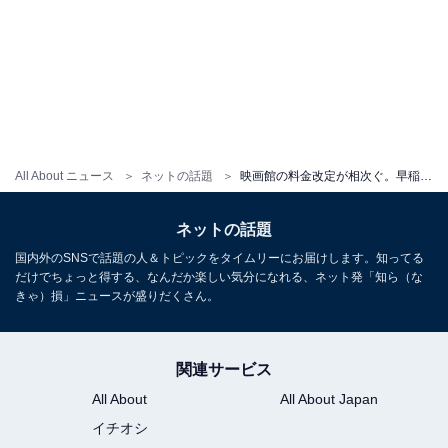
All About ニュース
ネットの話題
映画館の料金改定が相次ぐ。早稲田松竹は25年変わらずで驚きの声「よくこの料金で頑張ってくれたなと感謝」
ネットの話題
国内外のSNSで話題の人＆トピックをタイムリーにお届けします。知ってる
だけでちょっと得する、なんだか楽しい気分になれる、ネット発「知ら（な
きゃ）損」ニュースが盛りだくさん。
関連サービス
All About
All About Japan
イチオシ