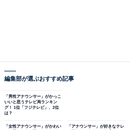
ニュース番組も豊富で、平日の夕方に放送している
『news every.』が人気。気象予報士の木原実さんとそら
ジローが登場するお天気コーナーがおなじみで、幅広い
世代から愛されています。また、夜のニュース番組
『news zero』では、同局から独立した藤井貴彦さんが
メインキャスターを新たに担当して支持を集めていま
す。
その他にも、早朝には『Oha!4 NEWS LIVE』、さらに
編集部が選ぶおすすめ記事
『ZIP!』『情報ライブ ミヤネ屋』でも最新ニュースを随
時放送。また、週末の『真相報道 バンキシャ！』は常に
「男性アナウンサー」がかっこ
高い視聴率を誇り、メインキャスターの桝太一さんが安
いいと思うテレビ局ランキン
グ！ 1位「フジテレビ」、2位
定した進行を行っています。ネットでの展開も得意で、
は？
さまざまな方法で視聴者にニュースを届けているテレビ
局です。
「女性アナウンサー」がかわい
「アナウンサー」が好きなテレ