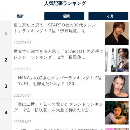
最新
一週間
一ヶ月
1位：NHK
癒し系だと思う「STARTO社の30代タレン
ト」ランキング！ 2位「伊野尾慧」を...
1
1位に選ばれたのは、「NHK」でした。日本における公
2026/08/07
共放送を担うテレビ局となり、視聴者からの受信料で運
世界で活躍できると思う「STARTO社の若手タ
営しているため、公平・公正を掲げています。全国に支
レント」ランキング！ 2位「目黒蓮...
2
局があり、豊富な取材網を活用して最新ニュースを常に
放送。災害時も迅速で正確な報道を行い、視聴者から高
2026/08/07
い信頼を獲得しています。
「HANA」の好きなメンバーランキング！ 2位
「YURI」を抑えた1位は？【20...
3
そんなNHKでは、平日の朝は『NHK NEWS おはよう日
2026/07/24
本』を放送。さらに夜には、速報性が高い『NHKニュー
「実は二世」と知って驚いたタレントランキン
ス7』、くわしくニュースを解説する『ニュースウオッ
グ！ 2位「杉咲花」を大差で抑えた1位...
4
チ9​​​​』が編成され、その日のニュースを幅広い時間帯で
2025/11/07
見ることができます。