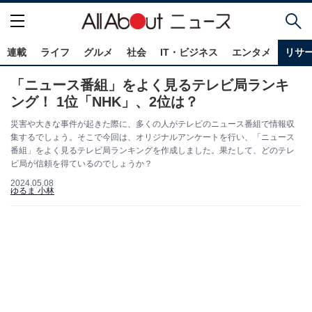
連載
ライフ
グルメ
社会
IT・ビジネス
エンタメ
リサ
「ニュース番組」をよく見るテレビ局ランキ
ング！ 1位「NHK」、2位は？
災害や大きな事件が起きた際に、多くの人がテレビのニュース番組で情報収
集するでしょう。そこで今回は、オリジナルアンケートを行い、「ニュース
番組」をよく見るテレビ局ランキングを作成しました。果たして、どのテレ
ビ局が信頼を得ているのでしょうか？
2024.05.08
ゆるま 小林