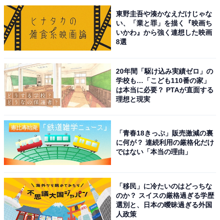
この記事の筆者：ゆるま 小林
東野圭吾や湊かなえだけじゃな
長年にわたってテレビ局でバラエティ番組、情報番組な
い、「業と罪」を描く『映画ち
いかわ』から強く連想した映画
どを制作。その後、フリーランスの編集・ライターに転
8選
身。芸能情報に精通し、週刊誌、ネットニュースでテレ
ビや芸能人に関するコラムなどを執筆。編集プロダクシ
20年間「駆け込み実績ゼロ」の
ョン「ゆるま」を立ち上げる。
学校も…「こども110番の家」
は本当に必要？ PTAが直面する
理想と現実
6位までの全ランキング結果を見
次ページ
る
「青春18きっぷ」販売激減の裏
に何が？ 連続利用の厳格化だけ
ではない「本当の理由」
「移民」に冷たいのはどっちな
のか？ スイスの厳格過ぎる学歴
選別と、日本の曖昧過ぎる外国
人政策