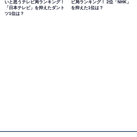
いと思うテレビ局ランキング！
ビ局ランキング！ 2位「NHK」
「日本テレビ」を抑えたダント
を抑えた1位は？
回答者からは、「朝からずっと4チャンネルしか見ない
ツ1位は？
から」（茨城県／50代男性）、「日本テレビのアナウン
サーは好感が持てる人が多い」（広島県／30代女性）、
「偏りがなく報道してくれている気がする」（神奈川県
／40代男性）といった意見が挙がりました。