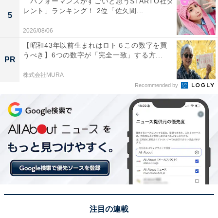
「パフォーマンスがすごいと思うSTARTO社タ
レント」ランキング！ 2位「佐久間...
5
『クローズアップ現代』や『サタデーウオッチ9』
2026/08/06
『NHK手話ニュース』などさまざまなニュース番組を制
【昭和43年以前生まれはロト６この数字を買
作。さらに、月曜～金曜の午後帯で『午後LIVE ニュース
うべき】6つの数字が「完全一致」する方...
PR
ーン』を2024年4月からスタートさせ、 多くの人がニュ
ースを見ることができる番組編成を行っています。
株式会社MURA
Recommended by
回答者からは、「一番落ち着いていてCMがないから」
（愛知県／20代男性）、「地震や事件など、ニュースを
迅速に細かく報道しているから」（埼玉県／30代女
性）、「夕食の際は昔からNHKのニュースを観ると決ま
っており、未だに踏襲しているから」（三重県／40代女
性）といった意見が挙がりました。
※回答者のコメントは原文ママです
注目の連載