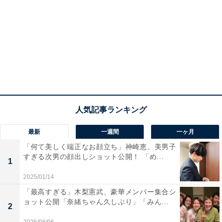
最新
一週間
一ヶ月
「何て美しく端正なお顔立ち」神崎恵、美男子
すぎる次男の顔出しショット公開！ 「め...
1
2025/01/14
「最高すぎる」木梨憲武、豪華メンバー集合シ
ョット公開「奈緒ちゃん久しぶり」「みん...
2