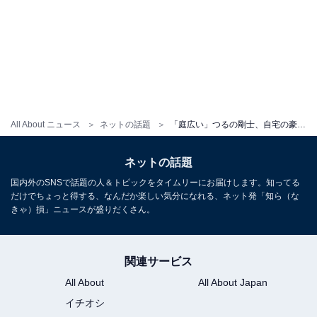
All About ニュース
ネットの話題
「庭広い」つるの剛士、自宅の豪華な庭で家族バーベキューを満喫！ 「お庭でバーベキュー素敵ですね」
ネットの話題
国内外のSNSで話題の人＆トピックをタイムリーにお届けします。知ってる
だけでちょっと得する、なんだか楽しい気分になれる、ネット発「知ら（な
きゃ）損」ニュースが盛りだくさん。
関連サービス
All About
All About Japan
イチオシ