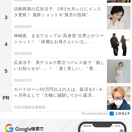
2026/08/06
活動再開の広末涼子、1年1カ月ぶりにインス
タ更新！ 最新ショット＆“無言の投稿”...
3
2026/04/07
神崎恵、まるでカップル“高身長”次男とのツー
ショット！ 「綺麗なお母さんいいな」...
4
2023/05/31
広末涼子、美デコルテ際立つドレス姿で「嬉し
いお知らせが…」！ 「凄く美しい」「透...
5
2024/07/12
カードローン50万円以上の人は、返済を3～6
ヶ月停止して『大幅に減額してから返済...
PR
渋谷法務総合事務所
Recommended by