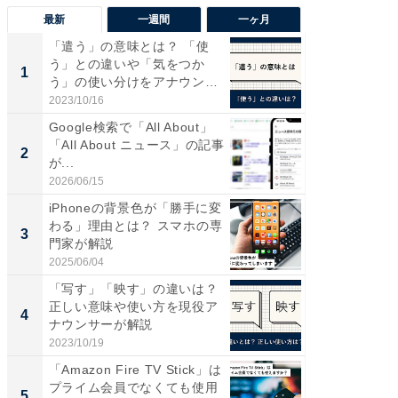
最新
一週間
一ヶ月
「遣う」の意味とは？ 「使
【兵庫
う」との違いや「気をつか
ーメン
1
1
う」の使い分けをアナウンサ
再現した
ーが...
道...
2023/10/16
2026/08/0
Google検索で「All About」
【三重
「All About ニュース」の記事
の直営
2
2
が...
ダ大判焼
伊...
2026/06/15
2026/08/0
iPhoneの背景色が「勝手に変
【千葉県
わる」理由とは？ スマホの専
級マー
3
3
門家が解説
ノベし
ー...
2025/06/04
2026/08/0
「写す」「映す」の違いは？
ステラ
正しい意味や使い方を現役ア
詰め放題
4
4
ナウンサーが解説
00円で「
2023/10/19
2026/08/0
「Amazon Fire TV Stick」は
立山連
プライム会員でなくても使用
風呂に、
5
5