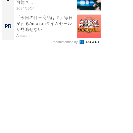
可能？ ...
層水風
帰...
2024/09/04
2026/08/0
「今日の目玉商品は？」毎日
事例か
変わるAmazonタイムセール
管理』
PR
PR
が見逃せない
Amazon
KeeperSec
Recommended by