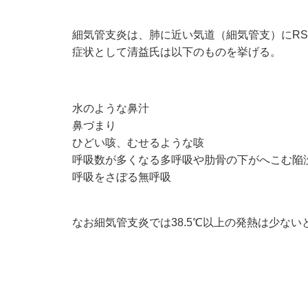
細気管支炎は、肺に近い気道（細気管支）にR
症状として清益氏は以下のものを挙げる。
水のような鼻汁
鼻づまり
ひどい咳、むせるような咳
呼吸数が多くなる多呼吸や肋骨の下がへこむ陥
呼吸をさぼる無呼吸
なお細気管支炎では38.5℃以上の発熱は少ない