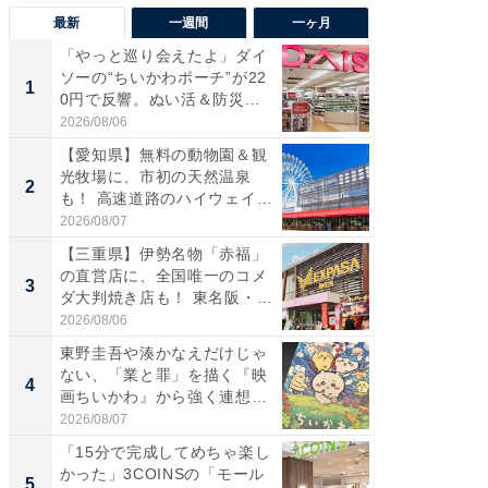
最新
一週間
一ヶ月
「やっと巡り会えたよ」ダイ
【兵庫
ソーの“ちいかわポーチ”が22
ーメン
1
1
0円で反響。ぬい活＆防災...
再現した
道...
2026/08/06
2026/08/0
【愛知県】無料の動物園＆観
【三重
光牧場に、市初の天然温泉
の直営
2
2
も！ 高速道路のハイウェイオ
ダ大判焼
ア...
伊...
2026/08/07
2026/08/0
【三重県】伊勢名物「赤福」
【千葉県
の直営店に、全国唯一のコメ
級マー
3
3
ダ大判焼き店も！ 東名阪・
ノベし
伊...
ー...
2026/08/06
2026/08/0
東野圭吾や湊かなえだけじゃ
「100
ない、「業と罪」を描く『映
スタン
4
4
画ちいかわ』から強く連想し
ュックが
た...
2026/08/07
2026/08/0
「15分で完成してめちゃ楽し
立山連
かった」3COINSの「モール
風呂に、
5
5