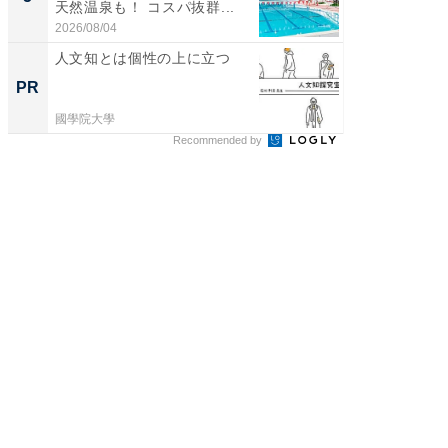
天然温泉も！ コスパ抜群...
賀ゆめ
お...
2026/08/04
2026/08/0
人文知とは個性の上に立つ
人文知
値のあ
PR
PR
國學院大學
國學院大
Recommended by