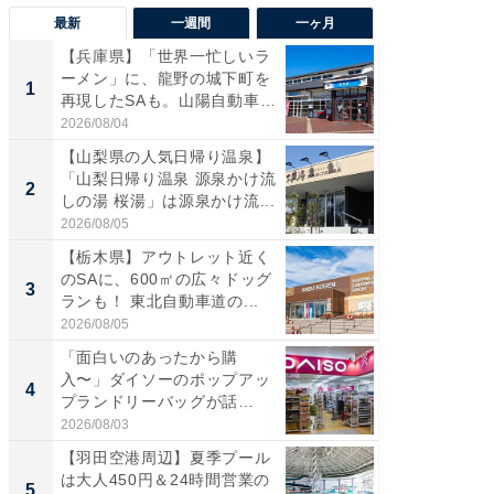
最新
一週間
一ヶ月
【兵庫県】「世界一忙しいラ
「気に
ーメン」に、龍野の城下町を
る〜」3
1
1
再現したSAも。山陽自動車
バー」
道...
好...
2026/08/04
2026/07/3
【山梨県の人気日帰り温泉】
【三重
「山梨日帰り温泉 源泉かけ流
「鈴鹿天
2
2
しの湯 桜湯」は源泉かけ流...
は100
2026/08/05
2026/08/0
【栃木県】アウトレット近く
「ミニオ
のSAに、600㎡の広々ドッグ
ッグ！ 
3
3
ランも！ 東北自動車道の...
ど、夏限
2026/08/05
2026/08/0
「面白いのあったから購
【埼玉
入〜」ダイソーのポップアッ
「行田天
4
4
プランドリーバッグが話
は和の
題。“さま...
が...
2026/08/03
2026/08/0
【羽田空港周辺】夏季プール
【石川
は大人450円＆24時間営業の
湯】「天
5
5