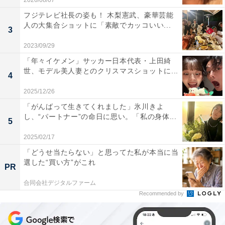
2026/08/07
フジテレビ社長の姿も！ 木梨憲武、豪華芸能
人の大集合ショットに「素敵でカッコいい...
3
2023/09/29
「年々イケメン」サッカー日本代表・上田綺
世、モデル美人妻とのクリスマスショットに...
4
2025/12/26
「がんばって生きてくれました」氷川きよ
し、“パートナー”の命日に思い。「私の身体...
5
2025/02/17
「どうせ当たらない」と思ってた私が本当に当
選した“買い方”がこれ
PR
合同会社デジタルファーム
Recommended by