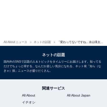
All About ニュース
ネットの話題
「変わってないですね」永山瑛太、あどけない幼少期ショットに反響！ 「大きいお耳がまた可愛い」
ネットの話題
国内外のSNSで話題の人＆トピックをタイムリーにお届けします。知ってる
だけでちょっと得する、なんだか楽しい気分になれる、ネット発「知ら（な
きゃ）損」ニュースが盛りだくさん。
関連サービス
All About
All About Japan
イチオシ