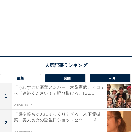
最新
一週間
一ヶ月
「うわすごい豪華メンバー」木梨憲武、ヒロミ
へ「連絡ください！」呼び掛ける。ISS...
1
2024/10/17
「優樹菜ちゃんにそっくりすぎる」木下優樹
菜、美人長女の誕生日ショット公開！「14...
2