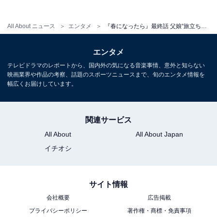
All About ニュース
エンタメ
『春になったら』最終話 父娘“旅立ちの式”で感無量のラストに「めちゃくちゃ泣いた」「最高のドラマ」
エンタメ
『春になったら
』あらすじバックナンバー
テレビドラマのレポートから、国内外の気になる音楽事情、意外と知らない
映画業界や作品の考察、話題のスポーツニュースまで、旬のエンタメ情報を
幅広くお届けしています。
・
第10話
・
第9話
・
第8話
関連サービス
・
第7話
All About
All About Japan
・
第6話
イチオシ
この記事の筆者：
地子給 奈穂
サイト情報
編集・ライター歴17年。マンガ、小説、雑誌等の編
会社概要
広告掲載
集を経てフリーライターに転向後、グルメ、観光、
プライバシーポリシー
著作権・商標・免責事項
ドラマレビューを中心に取材・執筆の傍ら、飲食企