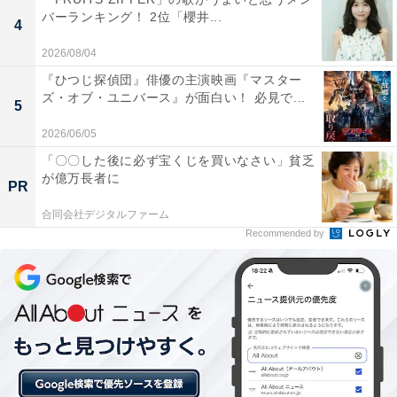
バーランキング！ 2位「櫻井...
4
2026/08/04
『ひつじ探偵団』俳優の主演映画『マスター
ズ・オブ・ユニバース』が面白い！ 必見で...
5
2026/06/05
父、娘の“旅立ちの式”で感慨無量のフィナーレ
「〇〇した後に必ず宝くじを買いなさい」貧乏
が億万長者に
PR
式の帰り、桜を見ながら「俺はうれしいよ。瞳の幸せそ
うな姿、見れました」と満足そうに穏やかな笑みを浮か
合同会社デジタルファーム
Recommended by
べた雅彦。CMが明けると葬儀が終わっており、瞳は雅
彦が遺した「人生ノート」を読みます。忘れられない日
は瞳が生まれた日、伝えたいことに「全部伝えた！」と
書かれたノートからは、雅彦の瞳に向ける底抜けの愛情
と、別れまでの3カ月を精いっぱい、瞳の父として生き
られた満足感が伝わってきました。