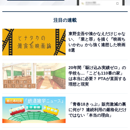
瞳が一馬、龍之介と家族として新たな日々をスタートさ
せた一方、瞳の親友・美奈子（三上愛）は岸（深澤辰
注目の連載
哉）に学生時代越しの思いを告げ、それぞれに未来に向
かって明るく進んでいく姿も見られ、穏やかであたたか
東野圭吾や湊かなえだけじゃな
い気持ちに。ラストは瞳と生前の雅彦が「ねぇ瞳」「ね
い、「業と罪」を描く『映画ち
いかわ』から強く連想した映画
ぇお父さん」と何気ない会話を交わしながら帰宅するエ
8選
ンドロールで終幕し、この3カ月の父娘のやりとりが思
い起こされてまさに感慨無量のラスト。
20年間「駆け込み実績ゼロ」の
学校も…「こども110番の家」
X（旧Twitter）では、「とっても素敵だった。悲しいん
は本当に必要？ PTAが直面する
理想と現実
だけど、どことなく幸福感があって、これまでを知って
るから幸せだと思うんだろうなとさらに泣いた」「暖か
くて優しくて愛に溢れた素敵なドラマだった」「めちゃ
「青春18きっぷ」販売激減の裏
くちゃ泣いた。明日目がめちゃ腫れる。最高のドラマだ
に何が？ 連続利用の厳格化だけ
ではない「本当の理由」
よ」「いろいろ考えさせられるドラマだったな…やりた
いことリスト作ろうかな」「素晴らしいキャストの方々