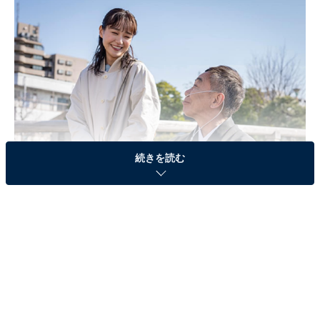
続きを読む
画像出典：関西テレビ『春になったら』
公式Webサイト
最終話のあらすじ
3月25日、瞳（奈緒）と一馬（濱田岳）の結婚式当日。
椎名家には朝からまき（筒井真理子）と阿波野（光石
研）が訪れ、雅彦（木梨憲武）が新婦の父として結婚式