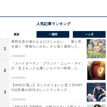
最新
一週間
一ヶ月
東野圭吾や湊かなえだけじゃない、「業と罪」
を描く『映画ちいかわ』から強く連想した...
1
2026/08/07
画像出典：関西テレビ『春になったら』
公式Webサイト
『スパイダーマン：ブランド・ニュー・デイ』
が「史上もっとも優しいヒーロー映画」に...
2
2026/08/01
【40代が選ぶ】ダンスがうまいと思うSTART
O社所属の30代タレントランキング...
3
2026/08/02
「FRUITS ZIPPER」の歌がうまいと思うメン