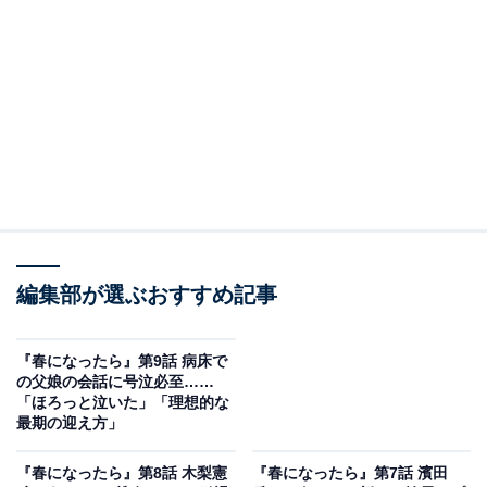
に出席できるよう万全のサポート体制を整えます。慌た
だしく出ていく瞳を見送りながら雅彦が家を出ると、目
の前の道にバージンロードが作られていました。
思わぬ事態に「やられた」と言いながらも、瞳と歩き一
馬の元へと届ける雅彦。父と娘が何度も歩いた家の目の
前の道で結婚式を挙げる瞳と一馬。夫婦の誓いを宣言す
ると、参列者らとともに会場を移します。そこで待って
いたのは「椎名瞳写真展」。ウエディングドレス姿の瞳
編集部が選ぶおすすめ記事
が車椅子の雅彦を押し、2人の思い出を写真で辿りま
す。
『春になったら』第9話 病床で
の父娘の会話に号泣必至……
「俺の写真ばっかり」と言う雅彦に、「だってお父さん
「ほろっと泣いた」「理想的な
も今日の主役だから」と返す瞳。考えていたのは、自分
最期の迎え方」
たちの結婚式と雅彦のお別れ会を合わせた「旅立ちの
『春になったら』第8話 木梨憲
『春になったら』第7話 濱田
式」でした。瞳は雅彦が書いた葬式に呼びたい人リスト