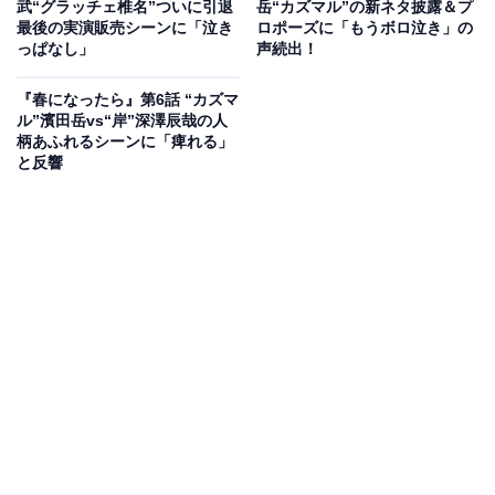
武“グラッチェ椎名”ついに引退
岳“カズマル”の新ネタ披露＆プ
の皆に連絡し招待したのです。雅彦が亡き妻・佳乃（森
最後の実演販売シーンに「泣き
ロポーズに「もうボロ泣き」の
っぱなし」
声続出！
カンナ）とデートした街で聞きほれた歌手・ケイトも緊
急来日。雅彦が英語を勉強していたのは、彼女に葬式で
『春になったら』第6話 “カズマ
流す曲を作ってほしいと依頼するためだったのです。
ル”濱田岳vs“岸”深澤辰哉の人
柄あふれるシーンに「痺れる」
と反響
式の帰り道で、瞳と雅彦は満開の桜も一緒に見ることが
できました。“死ぬまでにやりたいことリスト”が全てか
ない、瞳と桜も見られた。瞳の幸せそうな姿も見られ
た。最高の人生だったと語った雅彦は天国へと旅立ちま
す。瞳の実家で一馬、龍之介（石塚陸翔）と3人家族の
暮らしがスタート。“カズマルくん”はSNSでバズったこ
とをきっかけにテレビでネタがオンエアされ、瞳たちは
3人で仲むつまじく晴れ姿を鑑賞するのでした。