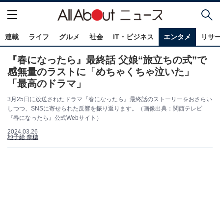
連載
ライフ
グルメ
社会
IT・ビジネス
エンタメ
リサ
『春になったら』最終話 父娘“旅立ちの式”で
感無量のラストに「めちゃくちゃ泣いた」
「最高のドラマ」
3月25日に放送されたドラマ『春になったら』最終話のストーリーをおさらい
しつつ、SNSに寄せられた反響を振り返ります。（画像出典：関西テレビ
『春になったら』公式Webサイト）
2024.03.26
地子給 奈穂