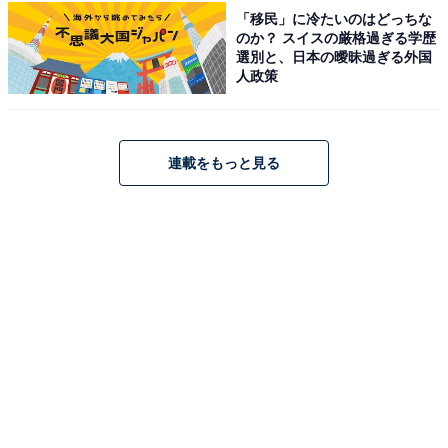
に切なくも温かいストーリー、このドラマと共に春を迎
「移民」に冷たいのはどっちな
のか？ スイスの厳格過ぎる学歴
えることができて嬉しい」など、感動コメントが殺到し
選別と、日本の曖昧過ぎる外国
ています。
人政策
新年から春の訪れまでのこの1クールで、別れと始まり
を、慈しみ、あたたかく包み込むような視点で描いた本
連載をもっと見る
作。間違いなく最高のドラマでした。丁寧に懸命に演じ
きったキャストの皆さんの次回作にも期待です。