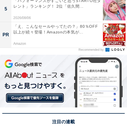
「パフォーマンスがすごいと思うSTARTO社タ
レント」ランキング！ 2位「佐久間...
5
2026/08/06
A post shared by 日テレアナウンス部【公式】 (@ntv_announcer
「え、こんなセールやってたの？」80％OFF
以上が続々登場！Amazonの本気が...
PR
1位は、「辻岡義堂」さんが選ばれました！
Amazon
Recommended by
2009年に入社した男性アナウンサー。『ズームイ
ン!!SUPER』のスポーツコーナーからスタートし、朝の
情報番組『シューイチ』や『ズームイン!!サタデー』の司
会を担当しています。おもにニュース番組やスポーツコ
ーナーを担当し、特技は水泳やバスケ、キャンプを趣味
に挙げるなど、仕事でもプライベートでも、非常にアク
ティブに過ごしているようです。
自由回答を見ると、「熱血っぽいところがいい」（30代
注目の連載
その他／福島県）や、「変わった名前で、すぐに覚えま