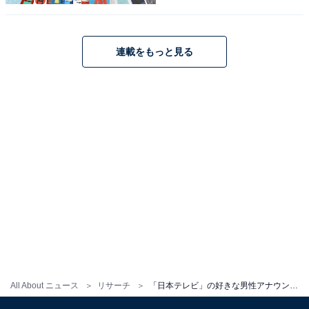
5位までの全ランキング結果を見
次ページ
る
連載をもっと見る
All About ニュース
リサーチ
「日本テレビ」の好きな男性アナウンサーランキング！ 2位「森圭介」、1位は？
こちらもおすすめ