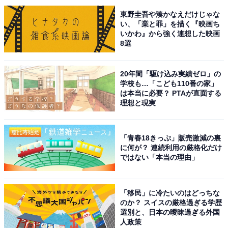
した」（30代女性／京都府）、「日本テレビ一の濃いキ
東野圭吾や湊かなえだけじゃな
い、「業と罪」を描く『映画ち
ャラクターだからです。いつ見ても笑ってしまう汗の量
いかわ』から強く連想した映画
や全身から溢れ出るおかしみが好きです」（60代女性／
8選
北海道）といったコメントが寄せられていました。
20年間「駆け込み実績ゼロ」の
学校も…「こども110番の家」
※コメントは全て原文ママです
は本当に必要？ PTAが直面する
理想と現実
この記事の筆者：斉藤 雄二 プロフィール
新潟出身、静岡在住の元プロドラマー。ライター執筆歴
「青春18きっぷ」販売激減の裏
は約8年。趣味は読書とフィットネスとfiat500でドライ
に何が？ 連続利用の厳格化だけ
ブに出かけること。最近はeSportsの試合観戦が楽しみで
ではない「本当の理由」
す。メインMCを担当するPodcast番組「だいたい二畳半
｜ホントは面白い住まいの話」をSpotifyやApplePodcast
「移民」に冷たいのはどっちな
で配信中！
のか？ スイスの厳格過ぎる学歴
選別と、日本の曖昧過ぎる外国
人政策