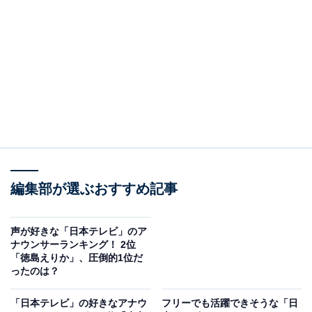
A post shared by 森圭介 / 日本テレビアナウンサー (@mori_kei_s
2位は、「森圭介」さんでした！
2001年に日本テレビに入社。『スッキリ』『news
every.』といったニュースや情報番組のほか、スポーツ
中継も担当するなど、幅広い活躍を見せる男性アナウン
編集部が選ぶおすすめ記事
サーです。プライベートでは「ギター・ドラム・ベース
を愛でる」ことが趣味なんだとか。
声が好きな「日本テレビ」のア
ナウンサーランキング！ 2位
自由回答を見ると「他の出演者とのやり取りが面白い」
「徳島えりか」、圧倒的1位だ
（30代女性／宮城県）や、「スッキリを見ていて、年齢
ったのは？
に合った重鎮感が出てきて、頼りがいがありそうだか
「日本テレビ」の好きなアナウ
フリーでも活躍できそうな「日
ら」（30代男性／宮崎県）、「スポーツマンのようなか