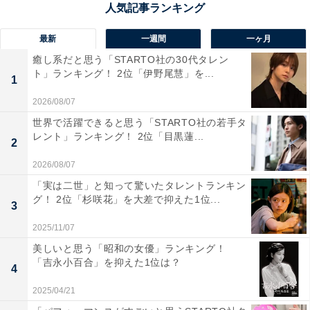
最新
一週間
一ヶ月
癒し系だと思う「STARTO社の30代タレン
ト」ランキング！ 2位「伊野尾慧」を...
1
2026/08/07
世界で活躍できると思う「STARTO社の若手タ
レント」ランキング！ 2位「目黒蓮...
2
2026/08/07
「実は二世」と知って驚いたタレントランキン
グ！ 2位「杉咲花」を大差で抑えた1位...
View this post on Instagram
3
2025/11/07
美しいと思う「昭和の女優」ランキング！
「吉永小百合」を抑えた1位は？
4
2025/04/21