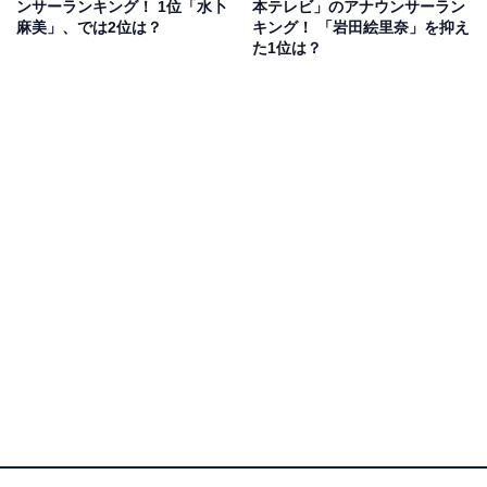
ンサーランキング！ 1位「水卜
本テレビ」のアナウンサーラン
っこよさを感じます」（60代男性／兵庫県）といった声
麻美」、では2位は？
キング！ 「岩田絵里奈」を抑え
た1位は？
が上がっていました。
第1位：辻岡義堂（49票）