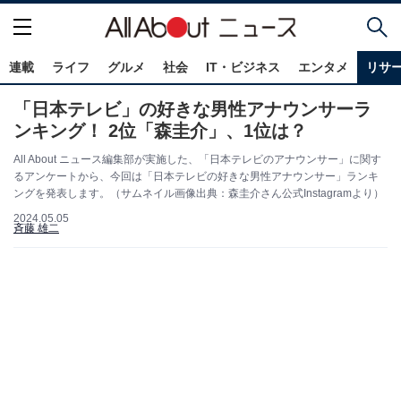
連載
ライフ
グルメ
社会
IT・ビジネス
エンタメ
リサ
「日本テレビ」の好きな男性アナウンサーラ
ンキング！ 2位「森圭介」、1位は？
All About ニュース編集部が実施した、「日本テレビのアナウンサー」に関す
るアンケートから、今回は「日本テレビの好きな男性アナウンサー」ランキ
ングを発表します。（サムネイル画像出典：森圭介さん公式Instagramより）
2024.05.05
斉藤 雄二