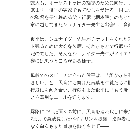
数人も、オーケストラ部の指導のために同行。
来ます。俊平の実家でもてなしを受ける一同に
の監督を長年務める父・行彦（柄本明）のもと
家に越してきたシュナイダー先生と出会い、音
俊平は、シュナイダー先生がチケットをくれた
ト観るために大会を欠席。それがもとで行彦か
だのでした。そんなシュナイダー先生がノイエ
響には思うところがある様子。
母校でのスピーチに立った俊平は、「誰かから
ほしい」と、天音にも向けた言葉を生徒たちに
行彦にも向き合い、行彦もまた俊平に「もう帰
と不器用なエールを送ります。
帰路についた面々の前に、天音を連れ戻しに来
2カ月で急成長したバイオリンを披露。指揮者
なく白石もまた目頭を熱くさせて――。