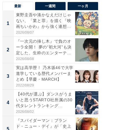
最新
一週間
一ヶ月
東野圭吾や湊かなえだけじゃ
東野圭
ない、「業と罪」を描く『映
ない、
1
1
画ちいかわ』から強く連想し
画ちい
た...
た...
2026/08/07
2026/08/0
『一次元の挿し木』で負のオ
「FRUI
ーラ全開！ 夢の“初大河”も決
うまい
2
2
定した、生粋のエンターテ...
ング！ 2
2026/08/08
2026/08/0
実は高学歴！ 乃木坂46で大学
『一次
進学している歴代メンバーま
ーラ全開
3
3
とめ【早慶・MARCH】
定した、
2022/08/29
2026/08/0
【40代が選ぶ】ダンスがうま
「え、
いと思うSTARTO社所属の30
の？」8
4
PR
代タレントランキング...
場！Ama
2026/08/02
Amazon
『スパイダーマン：ブラン
ド・ニュー・デイ』が「史上
5