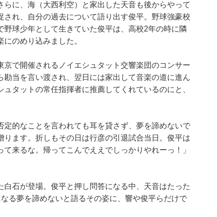
さらに、海（大西利空）と家出した天音も後からやって
促され、自分の過去について語り出す俊平。野球強豪校
で野球少年として生きていた俊平は、高校2年の時に隣
楽にのめり込みました。
東京で開催されるノイエシュタット交響楽団のコンサー
ら勘当を言い渡され、翌日には家出して音楽の道に進ん
シュタットの常任指揮者に推薦してくれているのにと、
否定的なことを言われても耳を貸さず、夢を諦めないで
贈ります。折しもその日は行彦の引退試合当日。俊平は
って来るな。帰ってこんでええでしっかりやれーっ！」
た白石が登場。俊平と押し問答になる中、天音はたった
になる夢を諦めないと語るその姿に、響や俊平らだけで