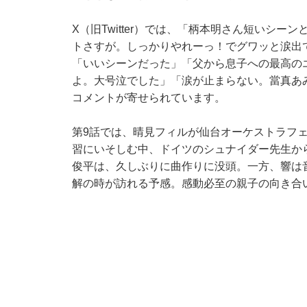
X（旧Twitter）では、「柄本明さん短いシ
トさすが。しっかりやれーっ！でグワッと涙出
「いいシーンだった」「父から息子への最高の
よ。大号泣でした」「涙が止まらない。當真あ
コメントが寄せられています。
第9話では、晴見フィルが仙台オーケストラフ
習にいそしむ中、ドイツのシュナイダー先生か
俊平は、久しぶりに曲作りに没頭。一方、響は
解の時が訪れる予感。感動必至の親子の向き合