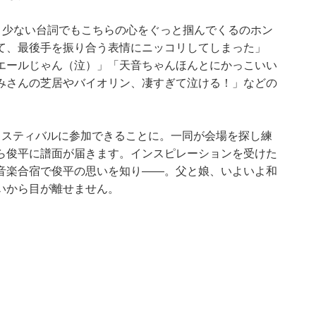
ーンと少ない台詞でもこちらの心をぐっと掴んでくるのホン
て、最後手を振り合う表情にニッコリしてしまった」
エールじゃん（泣）」「天音ちゃんほんとにかっこいい
みさんの芝居やバイオリン、凄すぎて泣ける！」などの
ェスティバルに参加できることに。一同が会場を探し練
ら俊平に譜面が届きます。インスピレーションを受けた
音楽合宿で俊平の思いを知り――。父と娘、いよいよ和
いから目が離せません。