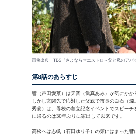
画像出典：TBS『さよならマエストロ～父と私のアパ
第8話のあらすじ
響（芦田愛菜）は天音（當真あみ）が気にかか
しかし玄関先で応対した父親で市長の白石（淵
秀俊）は、母校の創立記念イベントでスピーチ
に帰るのは30年ぶりに家出して以来です。
高松へは志帆（石田ゆり子）の策にはまった響