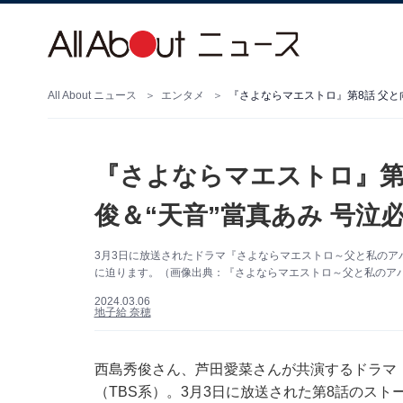
All About ニュース
エンタメ
『さよならマエストロ』第8話 父と
『さよならマエストロ』第8
俊＆“天音”當真あみ 号泣
3月3日に放送されたドラマ『さよならマエストロ～父と私のア
に迫ります。（画像出典：『さよならマエストロ～父と私のアパ
2024.03.06
地子給 奈穂
西島秀俊さん、芦田愛菜さんが共演するドラマ
（TBS系）。3月3日に放送された第8話のス