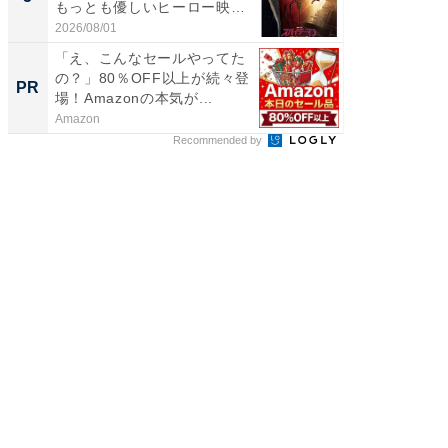
もっとも優しいヒーロー映
画」に...
2026/08/01
「え、こんなセールやってた
の？」80％OFF以上が続々登
PR
場！Amazonの本気が...
Amazon
Recommended by