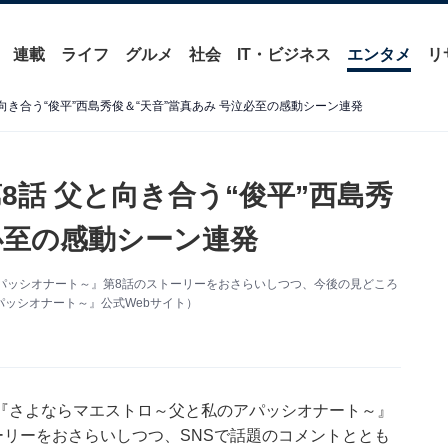
連載
ライフ
グルメ
社会
IT・ビジネス
エンタメ
リ
向き合う“俊平”西島秀俊＆“天音”當真あみ 号泣必至の感動シーン連発
話 父と向き合う“俊平”西島秀
必至の感動シーン連発
パッシオナート～』第8話のストーリーをおさらいしつつ、今後の見どころ
ッシオナート～』公式Webサイト）
『さよならマエストロ～父と私のアパッシオナート～』
トーリーをおさらいしつつ、SNSで話題のコメントととも