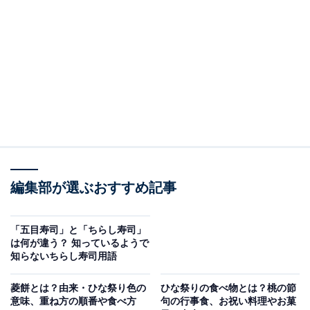
（回答）
ちらしずしにはひし餅のようにひな祭り独自の由来
はありませんが、華やかで祝いの場にふさわしいこ
とから、ひな祭りに好んで食べるようになりまし
た。行事の食事は、伝統的な行事食だけでは成り立
たないので、ケーキを食べてもいいのです。
どういうことなのか、以下で詳しく解説します。
編集部が選ぶおすすめ記事
ひな祭りにちらしずしを食べる理由
「五目寿司」と「ちらし寿司」
は何が違う？ 知っているようで
今ではちらしずしがひな祭りの定番になっていますが、
知らないちらし寿司用語
もともとちらしずしにはひな祭り独自の由来があるわけ
菱餅とは？由来・ひな祭り色の
ひな祭りの食べ物とは？桃の節
ではありません。
意味、重ね方の順番や食べ方
句の行事食、お祝い料理やお菓