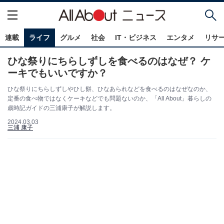
連載
ライフ
グルメ
社会
IT・ビジネス
エンタメ
リサ
ひな祭りにちらしずしを食べるのはなぜ？ ケ
ーキでもいいですか？
ひな祭りにちらしずしやひし餅、ひなあられなどを食べるのはなぜなのか、
定番の食べ物ではなくケーキなどでも問題ないのか、「All About」暮らしの
歳時記ガイドの三浦康子が解説します。
2024.03.03
三浦 康子