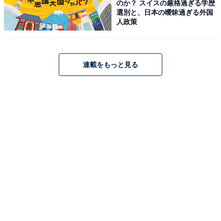
のか？ スイスの厳格過ぎる学歴
オ、新聞、雑誌、ウェブ、講演、商品企画などで活
選別と、日本の曖昧過ぎる外国
人政策
躍中。様々な文化プロジェクトに携わり、子育て世
代に「行事育」を提唱している。著書、監修書多
数。
連載をもっと見る