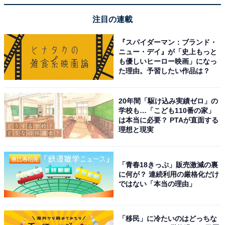
花を酒にひたした「桃花酒（とうかしゅ）」を飲んでい
ましたが、江戸時代に白酒が評判となり、ひな祭りに白
注目の連載
酒を飲むようになりました。ただし、白酒はアルコール
『スパイダーマン：ブランド・
度数10％前後のお酒なので、子どもにはノンアルコール
ニュー・デイ』が「史上もっと
の甘酒などがおすすめです。
も優しいヒーロー映画」になっ
た理由。予習したい作品は？
ひな祭りのような行事では、お祝いの食事をすることも
20年間「駆け込み実績ゼロ」の
大事です。伝統的な行事食だけでは食事のメニューにな
学校も…「こども110番の家」
りません。ひな祭りは子どもが主役ですから、ケーキな
は本当に必要？ PTAが直面する
理想と現実
ど子どもの好きなものを加えつつ、楽しくお祝いしてく
ださい。
「青春18きっぷ」販売激減の裏
に何が？ 連続利用の厳格化だけ
この記事の筆者：
三浦 康子
ではない「本当の理由」
和文化研究家、ライフコーディネーター。わかりや
「移民」に冷たいのはどっちな
すい解説と洒落た提案が支持され、テレビ、ラジ