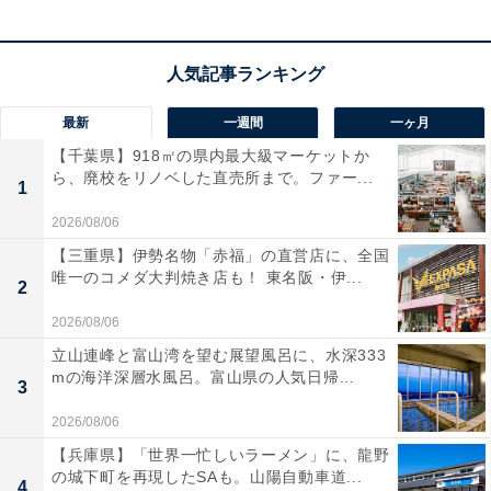
最新
一週間
一ヶ月
【千葉県】918㎡の県内最大級マーケットか
ひし餅やひなあられを食べる理由は？ ケーキでも
ら、廃校をリノベした直売所まで。ファー...
1
いいの？
2026/08/06
ひな祭りの代表的な食べ物には、ひし餅、ひなあられ、
【三重県】伊勢名物「赤福」の直営店に、全国
唯一のコメダ大判焼き店も！ 東名阪・伊...
はまぐりの潮汁、白酒などがあります。
2
2026/08/06
ひし餅は、子どもの健やかな成長を願い、よもぎを入れ
立山連峰と富山湾を望む展望風呂に、水深333
た緑の餅（厄除け）、ひしの実を入れた白い餅（子孫繁
mの海洋深層水風呂。富山県の人気日帰...
3
栄）、くちなしを入れた桃色の餅（魔除け）を重ねてあ
2026/08/06
ります。また、緑・白・桃色の3色で“雪の下には新芽が
【兵庫県】「世界一忙しいラーメン」に、龍野
芽吹き、桃の花が咲いている”という春の情景も表してい
の城下町を再現したSAも。山陽自動車道...
4