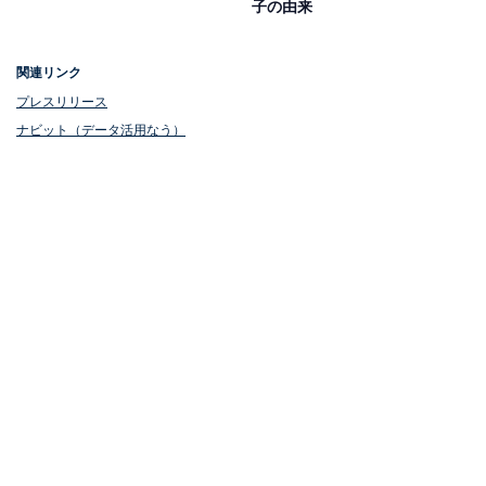
子の由来
寿を司るという意味で、すしに「寿司」の字を当ててい
るように、すしは祭事によく用いられてきました。なか
関連リンク
でも、ちらしずしは見た目が華やかなうえ、えび（長生
プレスリリース
き）、れんこん（見通しがきく）、豆（健康でまめに働
ナビット（データ活用なう）
ける）などの縁起のいい山海の幸を使っています。ま
た、一度にたくさん作ることができ、みんなで食べられ
ることから、ひな祭りを祝う食べものとして好まれ、定
着していったと考えられています。