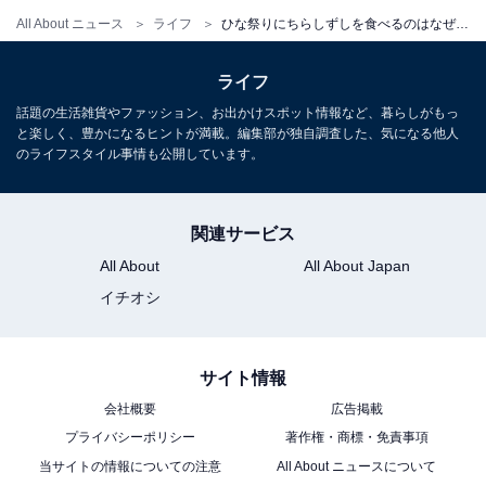
All About ニュース
ライフ
ひな祭りにちらしずしを食べるのはなぜ？ ケーキでもいいですか？
こちらもおすすめ
ライフ
3月3日は、吉日が“4つ”も重なるスーパーラッキ
ーデー！ 運気アップに効果的な「5つの行動」
話題の生活雑貨やファッション、お出かけスポット情報など、暮らしがもっ
とは
と楽しく、豊かになるヒントが満載。編集部が独自調査した、気になる他人
のライフスタイル事情も公開しています。
関連サービス
All About
All About Japan
イチオシ
1
2
サイト情報
会社概要
広告掲載
プライバシーポリシー
著作権・商標・免責事項
当サイトの情報についての注意
All About ニュースについて