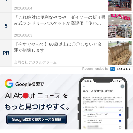
ます。
2026/08/04
「これ絶対に便利なやつや」ダイソーの折り畳
ひなあられは、野外でひな遊びを楽しむときに持って行
み式ランドリーバスケットが高評価「使わ...
5
くための携帯食料だったと考えられており、ひし餅を砕
いて作ったという説があります。東西で形状が違い、関
2026/08/03
西では餅を砕いて揚げたあられ状、関東では米粒をあぶ
【今すぐやって】60歳以上は〇〇しないと金
運が崩壊します
ったものが原形です。
PR
合同会社デジタルファーム
はまぐりの潮汁は、はまぐりを「蛤」と書くように対の
Recommended by
貝殻しか絶対に合わないことから、何事にも相性の良い
相手と結ばれ、仲むつまじく過ごせるようにと願ってい
ます。もともとひな祭りは水辺で穢れをはらうことに由
来しているので、海の幸を用いるのです。
白酒は江戸時代から定着しました。もともとは、桃が百
歳を表す「百歳（ももとせ）」に通じることから、桃の