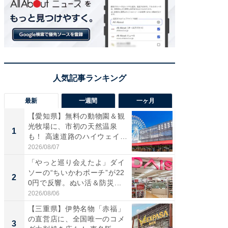
最新
一週間
一ヶ月
【愛知県】無料の動物園＆観
【兵庫
光牧場に、市初の天然温泉
ーメン
1
1
も！ 高速道路のハイウェイオ
再現した
ア...
道...
2026/08/07
2026/08/0
「やっと巡り会えたよ」ダイ
【三重
ソーの“ちいかわポーチ”が22
の直営
2
2
0円で反響。ぬい活＆防災...
ダ大判焼
伊...
2026/08/06
2026/08/0
【三重県】伊勢名物「赤福」
【千葉県
の直営店に、全国唯一のコメ
級マー
3
3