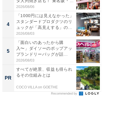
ダ大判焼き店も！ 東名阪・
ノベし
伊...
ー...
2026/08/06
2026/08/0
「1000円には見えなかった」
立山連
スタンダードプロダクツのリ
風呂に、
4
4
ュックが「高見えする」の...
層水風
帰...
2026/08/03
2026/08/0
「面白いのあったから購
「これ
入〜」ダイソーのポップアッ
ダイソ
5
5
プランドリーバッグが話
リーバ
題。“さま...
わ...
2026/08/03
2026/08/0
すべてが絶景、収益も得られ
すべて
るその仕組みとは
るその
PR
PR
COCO VILLA on GOETHE
COCO VIL
Recommended by