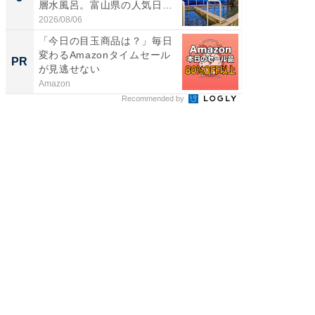
層水風呂。富山県の人気日
リーバ
帰...
わ...
2026/08/06
2026/08/0
「今日の目玉商品は？」毎日
楽しさ
変わるAmazonタイムセール
セコで避
PR
PR
が見逃せない
ティビ
東...
Amazon
東急不動
Recommended by