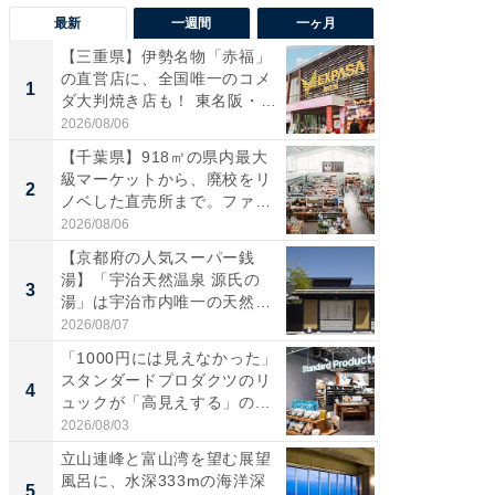
最新
一週間
一ヶ月
【三重県】伊勢名物「赤福」
【兵庫
の直営店に、全国唯一のコメ
ーメン
1
1
ダ大判焼き店も！ 東名阪・
再現した
伊...
道...
2026/08/06
2026/08/0
【千葉県】918㎡の県内最大
【三重
級マーケットから、廃校をリ
の直営
2
2
ノベした直売所まで。ファ
ダ大判焼
ー...
伊...
2026/08/06
2026/08/0
【京都府の人気スーパー銭
【千葉県
湯】「宇治天然温泉 源氏の
級マー
3
3
湯」は宇治市内唯一の天然温
ノベし
泉と...
ー...
2026/08/07
2026/08/0
「1000円には見えなかった」
立山連
スタンダードプロダクツのリ
風呂に、
4
4
ュックが「高見えする」の...
層水風
帰...
2026/08/03
2026/08/0
立山連峰と富山湾を望む展望
「これ
風呂に、水深333mの海洋深
ダイソ
5
5