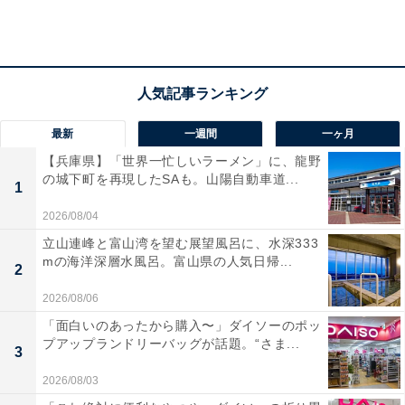
「ゴディバ チョコレートアイスバー ミルクチョコレート
キャラメルアップル」が登場。9月27日（火）から全国
のセブン-イレブンで随時発売し、ゴディバショップ・ゴ
ディバ専門店でも11月1日（火）から販売を開始する。
最新
一週間
一ヶ月
【兵庫県】「世界一忙しいラーメン」に、龍野
の城下町を再現したSAも。山陽自動車道...
1
2026/08/04
立山連峰と富山湾を望む展望風呂に、水深333
mの海洋深層水風呂。富山県の人気日帰...
2
2026/08/06
「面白いのあったから購入〜」ダイソーのポッ
プアップランドリーバッグが話題。“さま...
3
2026/08/03