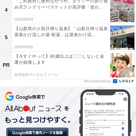
「これ絶対に便利なやつや」ダイソーの折り畳
み式ランドリーバスケットが高評価「使わ...
4
ゴディバ チョコレートアイスバー ミルクチョコレートキャラメルアップル
2026/08/03
【山梨県の人気日帰り温泉】「山梨日帰り温泉
源泉かけ流しの湯 桜湯」は源泉かけ流...
「ゴディバ チョコレートアイスバー ミルクチョコレート
5
キャラメルアップル」は、味わいが濃厚でなめらかなキ
2026/08/05
ャラメルアイスの中にアップルピースが練り込んであ
【今すぐやって】60歳以上は〇〇しないと金
運が崩壊します
る。ミルクチョコレートコーティングには塩味がアクセ
PR
ントになるキャラメルチップがちりばめられており、サ
合同会社デジタルファーム
クサクした食感が楽しめる。
Recommended by