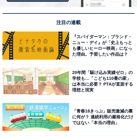
注目の連載
『スパイダーマン：ブランド・
ニュー・デイ』が「史上もっと
も優しいヒーロー映画」になっ
た理由。予習したい作品は？
ゴディバ チョコレートアイスバー ミルクチョコレートキャラメルアップル
20年間「駆け込み実績ゼロ」の
学校も…「こども110番の家」
は本当に必要？ PTAが直面する
理想と現実
なお、2015年に人気を博した「ゴディバ チョコレートア
イスバー ダブルチョコレート」も、ゴディバショップ・
ゴディバ専門店で11月1日（火）から販売。全国のセブ
「青春18きっぷ」販売激減の裏
に何が？ 連続利用の厳格化だけ
ン-イレブンでも、今冬発売予定だ。
ではない「本当の理由」