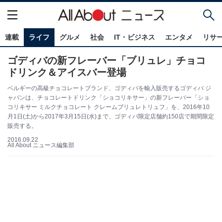
連載
ライフ
グルメ
社会
IT・ビジネス
エンタメ
リサ
ゴディバの新フレーバー「ブリュレ」チョコ
ドリンク＆アイスバー登場
ベルギーの高級チョコレートブランド、ゴディバを輸入販売するゴディバ ジ
ャパンは、チョコレートドリンク「ショコリキサー」の新フレーバー「ショ
コリキサー ミルクチョコレート クレームブリュレトリュフ」を、2016年10
月1日(土)から2017年3月15日(水)まで、ゴディバ限定店舗約150店で期間限定
販売する。
2016.09.22
All About ニュース編集部