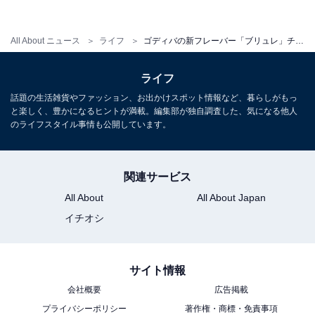
価格：350円（税込み）
All About ニュース
ライフ
ゴディバの新フレーバー「ブリュレ」チョコドリンク＆アイスバー登場
■ゴディバ チョコレートアイスバー ダブルチョコレート
ライフ
発売日：【全国のセブン-イレブン】今冬予定／【全国の
話題の生活雑貨やファッション、お出かけスポット情報など、暮らしがもっ
と楽しく、豊かになるヒントが満載。編集部が独自調査した、気になる他人
ゴディバショップ、ゴディバ専門店】11月1日（火）～
のライフスタイル事情も公開しています。
※なくなり次第終了
関連サービス
価格：350円（税込み）
All About
All About Japan
イチオシ
サイト情報
会社概要
広告掲載
プライバシーポリシー
著作権・商標・免責事項