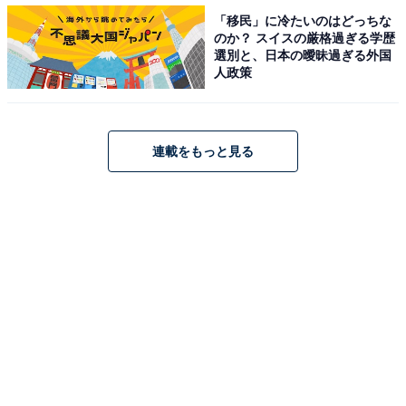
「移民」に冷たいのはどっちな
■ショコリキサー ミルクチョコレート クレームブリュレ
のか？ スイスの厳格過ぎる学歴
トリュフ
選別と、日本の曖昧過ぎる外国
人政策
発売日：2016年10月1日（土）～2017年3月15日（水）
価格：600円（税込み）
連載をもっと見る
■ゴディバ チョコレートアイスバー ミルクチョコレート
キャラメルアップル
発売日：【全国のセブン-イレブン】9月27日（火）～／
【全国のゴディバショップ、ゴディバ専門店】11月1日
（火）～
※なくなり次第終了