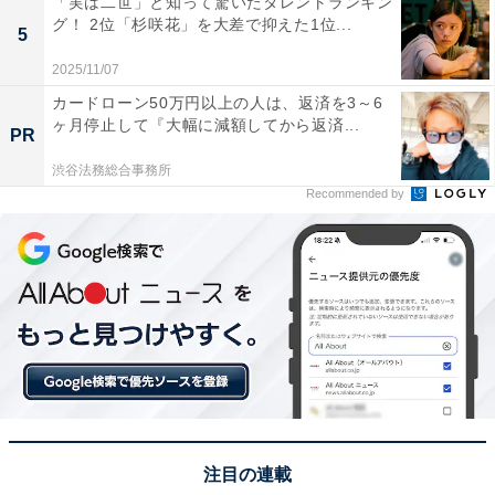
「実は二世」と知って驚いたタレントランキン
9位までの全ランキング結果を見
次ページ
グ！ 2位「杉咲花」を大差で抑えた1位...
る
5
2025/11/07
カードローン50万円以上の人は、返済を3～6
ヶ月停止して『大幅に減額してから返済...
PR
渋谷法務総合事務所
Recommended by
こちらもおすすめ
注目の連載
「有名な出身者の多さ」が自慢の都道府県ラン