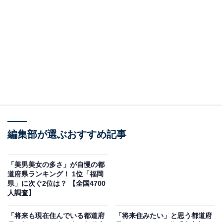
2位：沖縄県
2位は、「沖縄県」でした。B.LEAGUE B1 西地区所属の
プロバスケットボールチーム「琉球ゴールデンキング
ス」やサッカーJ2リーグへの昇格を狙う「FC琉球」、ハ
ンドボールや卓球など全国トップレベルのチームの活躍
が目立つ沖縄県。毎年、プロ野球キャンプのメッカとし
ても注目を集めています。
沖縄県在住の回答者に自慢の自県出身のスポーツ選手を
編集部が選ぶおすすめ記事
聞いたところ、最も多かった回答は、オリックス・バフ
ァローズ所属のプロ野球選手「宮城大弥（みやぎひろ
「美男美女の多さ」が自慢の都
道府県ランキング！ 1位「福岡
や）」さんでした。
県」に次ぐ2位は？ 【全国4700
人調査】
「将来も現在住んでいる都道府
「将来住みたい」と思う都道府