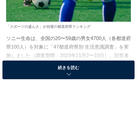
「スポーツの盛んさ」が自慢の都道府県ランキング
ソニー生命は、全国の20〜59歳の男女4700人（各都道府
県100人）を対象に「47都道府県別 生活意識調査」を実
施しました（調査期間：2023年11月2〜10日）。回答者
から現在住んでいる都道府県で自慢できることを聞き、
続きを読む
自慢できると回答した割合から都道府県ランキングを作
成。
今回は、その調査結果から「スポーツの盛んさ」が自慢
の都道府県ランキングを発表します。
＞9位までの全ランキング結果を見る