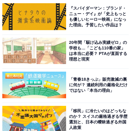
キング！ 2位は「沖縄県」、1位は？ 【全国
『スパイダーマン：ブランド・
4700人調査】
ニュー・デイ』が「史上もっと
も優しいヒーロー映画」になっ
た理由。予習したい作品は？
20年間「駆け込み実績ゼロ」の
学校も…「こども110番の家」
は本当に必要？ PTAが直面する
理想と現実
1
2
「青春18きっぷ」販売激減の裏
に何が？ 連続利用の厳格化だけ
ではない「本当の理由」
「移民」に冷たいのはどっちな
のか？ スイスの厳格過ぎる学歴
選別と、日本の曖昧過ぎる外国
人政策