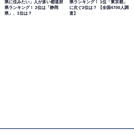
県に住みたい」人が多い都道府
県ランキング！ 1位「東京都」
県ランキング！ 2位は「静岡
に次ぐ2位は？ 【全国4700人調
県」、1位は？
査】
1位：広島県
1位は「広島県」でした。熱狂的な地元民ファンが多い
ことで知られる広島市拠点のプロ野球チーム「広島東洋
カープ」、Jリーグのクラブチーム「サンフレッチェ広
島」など全国的に有名なチームが多く、B.LEAGUE B1
西地区所属のプロバスケットボールチーム「広島ドラゴ