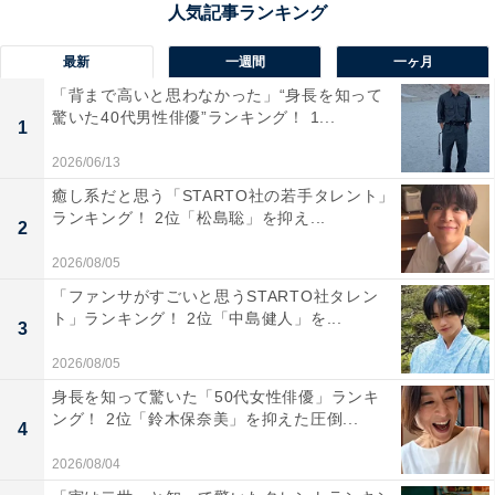
ンフライズ」やバレーボールV.LEAGUE所属の「JTサン
ダーズ広島」など、今後の活躍から目が離せないスポー
最新
一週間
一ヶ月
ツチームも多数存在しています。
「背まで高いと思わなかった」“身長を知って
驚いた40代男性俳優”ランキング！ 1...
1
広島県在住の回答者に自慢の自県出身のスポーツ選手を
2026/06/13
聞いたところ、最も多かった回答は、陸上男子100メー
癒し系だと思う「STARTO社の若手タレント」
トルで9秒95の日本記録を持つ「山縣亮太（やまがたり
ランキング！ 2位「松島聡」を抑え...
2
ょうた）」さんでした。
2026/08/05
「ファンサがすごいと思うSTARTO社タレン
この記事の筆者：福島 ゆき プロフィール
ト」ランキング！ 2位「中島健人」を...
3
アニメや漫画のレビュー、エンタメトピックスなどを中
心に、オールジャンルで執筆中のライター。時々、店舗
2026/08/05
取材などのリポート記事も担当。All AboutおよびAll
身長を知って驚いた「50代女性俳優」ランキ
ング！ 2位「鈴木保奈美」を抑えた圧倒...
About ニュースでのライター歴は5年。
4
2026/08/04