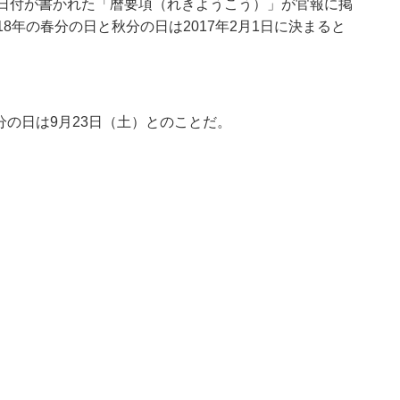
の日付が書かれた「暦要項（れきようこう）」が官報に掲
8年の春分の日と秋分の日は2017年2月1日に決まると
秋分の日は9月23日（土）とのことだ。