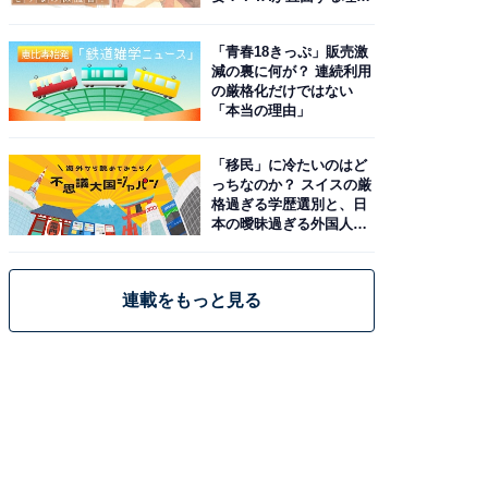
と現実
「青春18きっぷ」販売激
減の裏に何が？ 連続利用
の厳格化だけではない
「本当の理由」
「移民」に冷たいのはど
っちなのか？ スイスの厳
格過ぎる学歴選別と、日
本の曖昧過ぎる外国人政
策
連載をもっと見る