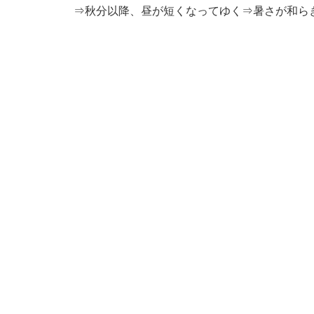
⇒秋分以降、昼が短くなってゆく⇒暑さが和ら