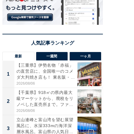
最新
一週間
一ヶ月
【三重県】伊勢名物「赤福」
【兵庫
の直営店に、全国唯一のコメ
ーメン
1
1
ダ大判焼き店も！ 東名阪・
再現した
伊...
道...
2026/08/06
2026/08/0
【千葉県】918㎡の県内最大
【三重
級マーケットから、廃校をリ
「鈴鹿天
2
2
ノベした直売所まで。ファ
は100
ー...
2026/08/06
2026/08/0
立山連峰と富山湾を望む展望
ステラ
風呂に、水深333mの海洋深
詰め放題
3
3
層水風呂。富山県の人気日
00円で「