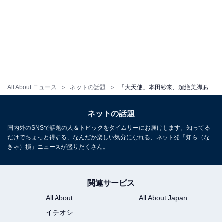
All About ニュース
ネットの話題
「大天使」本田紗来、超絶美脚あらわなミニスカホワイトコーデに反響！ 「大人っぽくなった」「ガチ可愛い」
ネットの話題
国内外のSNSで話題の人＆トピックをタイムリーにお届けします。知ってる
だけでちょっと得する、なんだか楽しい気分になれる、ネット発「知ら（な
きゃ）損」ニュースが盛りだくさん。
関連サービス
All About
All About Japan
イチオシ