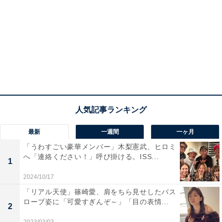
最新
一週間
一ヶ月
「うわすごい豪華メンバー」木梨憲武、ヒロミ
へ「連絡ください！」呼び掛ける。ISS...
1
2024/10/17
「リアル天使」篠崎愛、肩をちら見せしたバス
ローブ姿に「可愛すぎんぞ～」「目の表情...
2