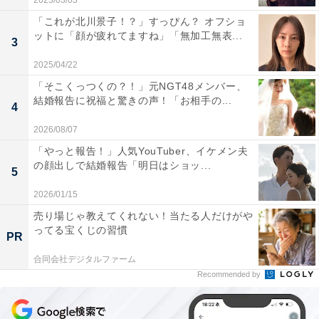
2023/03/03
「これが北川景子！？」すっぴん？ オフショ
ットに「顔が疲れてますね」「無加工無表...
3
2025/04/22
「そこくっつくの？！」元NGT48メンバー、
結婚報告に祝福と驚きの声！「お相手の...
4
2026/08/07
「やっと報告！」人気YouTuber、イケメン夫
の顔出しで結婚報告「明日はショッ...
5
2026/01/15
売り場じゃ教えてくれない！当たる人だけがや
ってる宝くじの習慣
PR
合同会社デジタルファーム
Recommended by