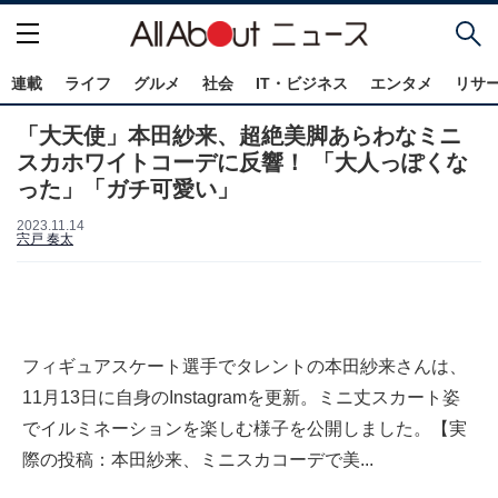
連載
ライフ
グルメ
社会
IT・ビジネス
エンタメ
リサ
「大天使」本田紗来、超絶美脚あらわなミニ
スカホワイトコーデに反響！ 「大人っぽくな
った」「ガチ可愛い」
2023.11.14
宍戸 奏太
フィギュアスケート選手でタレントの本田紗来さんは、
11月13日に自身のInstagramを更新。ミニ丈スカート姿
でイルミネーションを楽しむ様子を公開しました。【実
際の投稿：本田紗来、ミニスカコーデで美...