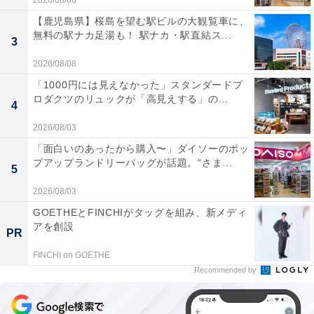
2026/08/06
【鹿児島県】桜島を望む駅ビルの大観覧車に、
無料の駅ナカ足湯も！ 駅ナカ・駅直結ス...
3
2026/08/08
「1000円には見えなかった」スタンダードプ
ロダクツのリュックが「高見えする」の...
4
2026/08/03
「面白いのあったから購入〜」ダイソーのポッ
プアップランドリーバッグが話題。“さま...
5
2026/08/03
GOETHEとFINCHIがタッグを組み、新メディ
アを創設
PR
FINCHI on GOETHE
Recommended by