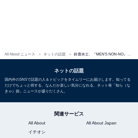
All About ニュース
ネットの話題
鈴鹿央士、『MEN'S NON-NO』初表紙カット公開でファン歓喜「表紙嬉しすぎ」「絶対げっとします」
ネットの話題
国内外のSNSで話題の人＆トピックをタイムリーにお届けします。知ってる
だけでちょっと得する、なんだか楽しい気分になれる、ネット発「知ら（な
きゃ）損」ニュースが盛りだくさん。
関連サービス
All About
All About Japan
イチオシ