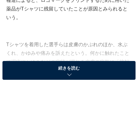
報道によると、ロゴマークをプリントするために用いた
薬品がTシャツに残留していたことが原因とみられると
いう。
Tシャツを着用した選手らは皮膚のかぶれのほか、水ぶ
くれ、かゆみや痛みを訴えたという。何かに触れたこと
で湿疹やかゆみなどの症状が現れる皮膚の病気に「接触
続きを読む
性皮膚炎」があり、今回のケースも疑わしい。この接触
性皮膚炎について、医学博士の清益功浩氏がAll Aboutで
以下のように解説している。
**********