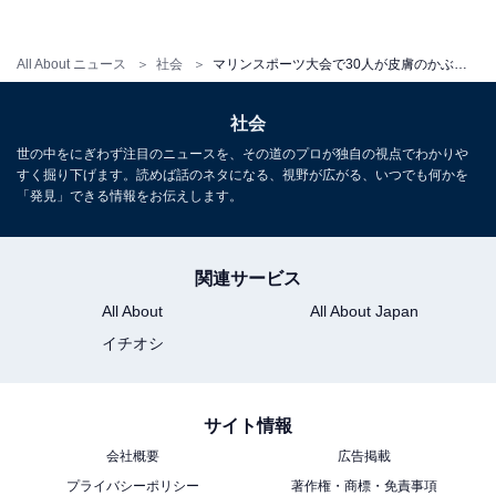
皮膚の反応を見るという。
All About ニュース
社会
マリンスポーツ大会で30人が皮膚のかぶれ 皮膚接触性皮膚炎とは
治療法は
社会
世の中をにぎわず注目のニュースを、その道のプロが独自の視点でわかりや
すく掘り下げます。読めば話のネタになる、視野が広がる、いつでも何かを
治療には、原因に対する治療と湿疹についての治療の2
「発見」できる情報をお伝えします。
つの方向性が考えられると清益氏は述べ、以下のような
治療を行うという。
関連サービス
All About
All About Japan
原因となる金属などを見つけ、除去する
イチオシ
ステロイド外用薬の塗布
抗ヒスタミン薬の内服
サイト情報
保湿剤などの外用薬（湿布・軟膏など）の塗布
会社概要
広告掲載
重症の場合はステロイドの内服
プライバシーポリシー
著作権・商標・免責事項