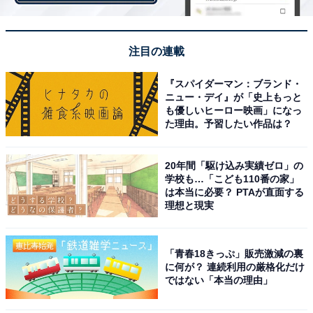
注目の連載
『スパイダーマン：ブランド・
ニュー・デイ』が「史上もっと
も優しいヒーロー映画」になっ
た理由。予習したい作品は？
20年間「駆け込み実績ゼロ」の
学校も…「こども110番の家」
は本当に必要？ PTAが直面する
理想と現実
「青春18きっぷ」販売激減の裏
接触性皮膚炎の原因とは？
に何が？ 連続利用の厳格化だけ
ではない「本当の理由」
様々な物が原因になり得るといい、清益氏は以下のもの