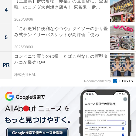
【三重県】伊勢名物「赤福」の直営店に、全国
唯一のコメダ大判焼き店も！ 東名阪・伊...
4
刺激性接触性皮膚炎
2026/08/06
肌の洗い過ぎなどで皮膚のバリアが低下してしまい、刺
「これ絶対に便利なやつや」ダイソーの折り畳
激物質が皮膚に侵入して、炎症を起こす
み式ランドリーバスケットが高評価「使わ...
アレルギー性接触性皮膚炎
5
アレルギーを起こす物質が炎症を起こす
2026/08/03
光接触皮膚炎（光毒性接触性皮膚炎、光アレルギー性接
コンビニで買うのは損！たばこ税なしの新型タ
バコが爆売れ中
触性皮膚炎）
PR
ある物質が肌に塗られている状態で、太陽の光などの紫
株式会社HAL
外線が肌に当たると、炎症が起こる。紫外線が無い場合
Recommended by
には炎症は起こらない
全身性接触性皮膚炎・接触性皮膚炎症候群
同じアレルギーを起こす物質が繰り返し皮膚を刺激する
ことで、接触した範囲を超えて全身に湿疹が出現する
接触性じんましん
物質に接触した部分に蕁麻疹（じんましん）が起こる