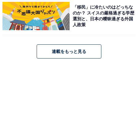
を例に挙げる。
「移民」に冷たいのはどっちな
のか？ スイスの厳格過ぎる学歴
植物（ウルシなど）
選別と、日本の曖昧過ぎる外国
人政策
食べ物（しょう油・山芋など）
金属（指輪・時計・ネックレスなど）
日用品（洗剤・化粧品など）
連載をもっと見る
外用薬（湿布・軟膏など）
特定するための診断と検査法
まずは問診が重要で「湿疹がいつ、どんな時に、どこに
発生するのか」を質問するという。繰り返し湿疹が出て
いる場合は、そのときの状況をゆっくり考えてみること
を清益氏は勧める。確定診断は皮膚試験が必要になると
いう。これは、原因と思われる物質を皮膚に添付して、