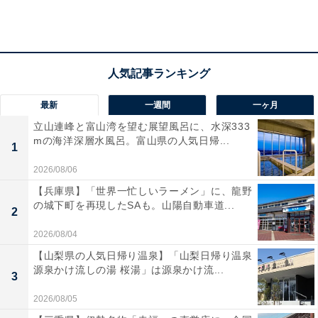
最新
一週間
一ヶ月
立山連峰と富山湾を望む展望風呂に、水深333
mの海洋深層水風呂。富山県の人気日帰...
1
2026/08/06
【兵庫県】「世界一忙しいラーメン」に、龍野
の城下町を再現したSAも。山陽自動車道...
2
2026/08/04
接触性皮膚炎の分類
【山梨県の人気日帰り温泉】「山梨日帰り温泉
源泉かけ流しの湯 桜湯」は源泉かけ流...
3
接触性皮膚炎はそのメカニズムから5つに分けられると
2026/08/05
いう。