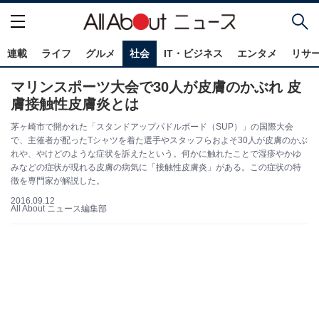
連載
ライフ
グルメ
社会
IT・ビジネス
エンタメ
リサ
マリンスポーツ大会で30人が皮膚のかぶれ 皮
膚接触性皮膚炎とは
茅ヶ崎市で開かれた「スタンドアップパドルボード（SUP）」の国際大会
で、主催者が配ったTシャツを着た選手やスタッフらおよそ30人が皮膚のかぶ
れや、やけどのような症状を訴えたという。何かに触れたことで湿疹やかゆ
みなどの症状が現れる皮膚の病気に「接触性皮膚炎」がある。この症状の特
徴を専門家が解説した。
2016.09.12
All About ニュース編集部