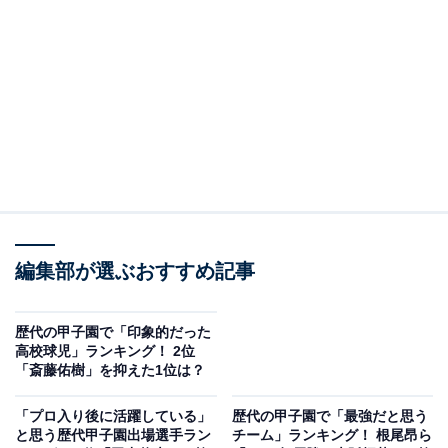
View this post on Instagram
編集部が選ぶおすすめ記事
歴代の甲子園で「印象的だった
A post shared by 斎藤佑樹 (@yuki____saito)
高校球児」ランキング！ 2位
「斎藤佑樹」を抑えた1位は？
「プロ入り後に活躍している」
歴代の甲子園で「最強だと思う
2位は、2006年夏の甲子園で優勝した早稲田実業（西東
と思う歴代甲子園出場選手ラン
チーム」ランキング！ 根尾昂ら