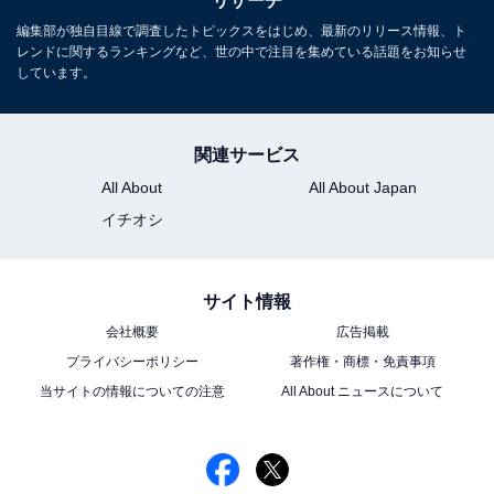
リサーチ
この記事の筆者：福島 ゆき プロフィール
編集部が独自目線で調査したトピックスをはじめ、最新のリリース情報、ト
アニメや漫画のレビュー、エンタメトピックスなどを中
レンドに関するランキングなど、世の中で注目を集めている話題をお知らせ
しています。
心に、オールジャンルで執筆中のライター。時々、店舗
取材などのリポート記事も担当。All AboutおよびAll
About ニュースでのライター歴は5年。
関連サービス
All About
All About Japan
イチオシ
サイト情報
会社概要
広告掲載
プライバシーポリシー
著作権・商標・免責事項
当サイトの情報についての注意
All About ニュースについて