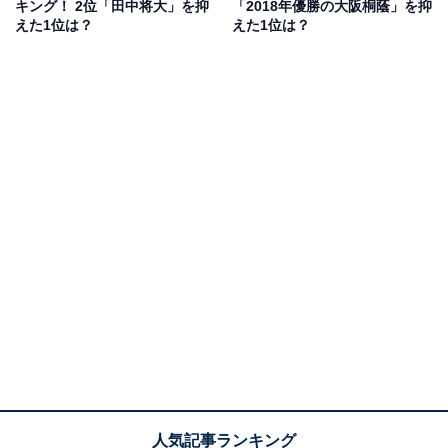
キング！ 2位「田中将大」を抑
「2018年優勝の大阪桐蔭」を抑
京）のエース・斎藤佑樹さん。マウンド上できれいに折
えた1位は？
えた1位は？
りたたんだハンカチで汗を拭く姿から「ハンカチ王子」
の愛称でも注目を集めました。総投球数トップを記録す
る948球を1人で投げ抜き、決勝戦では、田中将大選手擁
する駒大苫小牧高（南北海道）との激闘を制して早稲田
実業を夏の甲子園初優勝に導きました。
回答者からは、「平成18年の夏の甲子園決勝で、駒大苫
小牧高校の田中将大投手との投げ合いの末、勝利を掴み
取った盾役者」（59歳男性）、「田中将大選手がピッチ
ャーをしていた駒澤大学附属苫小牧高等学校との決勝選
で、最後に田中将大選手がバッターボックスで空振り三
振のシーンがとても印象強いです」（31歳男性）など、
37年ぶりの「決勝再試合」にもつれ込んだ決勝での姿が
忘れられないとの声のほか、「謙虚さが全身から溢れ出
ていて汗をハンカチで拭う姿を見て率直に育ちが良いと