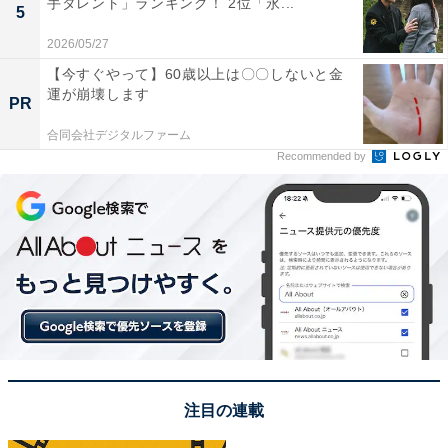
手タレント」ランキング！ 2位「永...
5
2026/05/27
【今すぐやって】60歳以上は〇〇しないと金
運が崩壊します
PR
合同会社デジタルファーム
Recommended by
View this post on Instagram
注目の連載