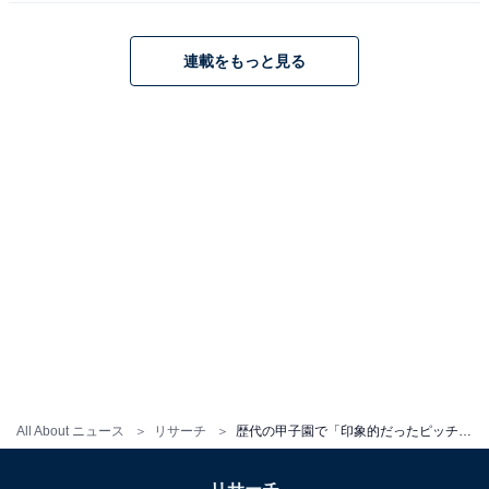
躍は印象に残っています」（49歳男性）、「PLとの延長
再試合も投げ抜いて、決勝での京都成章でノーヒットノ
連載をもっと見る
ーランをする凄み。現在では到底考えられないひとりで
数試合、真夏に投げ抜いたこと、投手力だけではなく、
打撃でも活躍していた」（42歳女性）などのほか、「テ
ーピングを自ら取りリリーフしたシーンがすごかったと
思います」（68歳男性）、「平成の怪物と呼ばれるほど
の選手で、本当にハードな試合続きだったのに笑顔がと
ても印象的な選手でした」（36歳女性）など、球場全体
の空気を変えてしまうほどの影響力を持った松坂さんの
一挙手一投足が印象的だったとの声もありました。
※回答者のコメントは原文ママです
All About ニュース
リサーチ
歴代の甲子園で「印象的だったピッチャー」ランキング！ 1位は「松坂大輔」、では2位は？
＞次ページ：8位までの全ランキング結果を見る