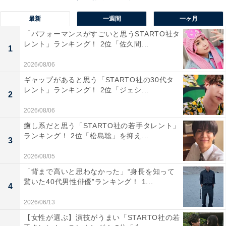
思い非常に好印象を受けた」（46歳男性）などのコメン
トが寄せられました。
最新
一週間
一ヶ月
「パフォーマンスがすごいと思うSTARTO社タ
レント」ランキング！ 2位「佐久間...
1
2026/08/06
ギャップがあると思う「STARTO社の30代タ
レント」ランキング！ 2位「ジェシ...
2
2026/08/06
癒し系だと思う「STARTO社の若手タレント」
ランキング！ 2位「松島聡」を抑え...
3
2026/08/05
「背まで高いと思わなかった」“身長を知って
驚いた40代男性俳優”ランキング！ 1...
4
2026/06/13
【女性が選ぶ】演技がうまい「STARTO社の若
第1位：松坂大輔（横浜・神奈川）