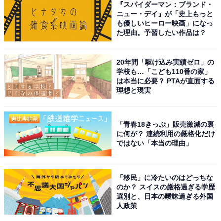
『スパイダーマン：ブランド・
ニュー・デイ』が「史上もっと
も優しいヒーロー映画」になっ
た理由。予習したい作品は？
A post shared by 松坂 大輔 (@matsu_dice18)
20年間「駆け込み実績ゼロ」の
学校も…「こども110番の家」
は本当に必要？ PTAが直面する
1位は、横浜高校（神奈川）のエースとして、1998年の
理想と現実
春・夏甲子園連覇に導いた松坂大輔さん。夏の甲子園全
6試合に登板した中で、PL学園（大阪）との準々決勝で
「青春18きっぷ」販売激減の裏
は延長17回の激戦で1試合250球を投げ切り、京都成章
に何が？ 連続利用の厳格化だけ
ではない「本当の理由」
（京都）との決勝では、59年ぶり史上2人目となるノー
ヒットノーラン達成という偉大な記録を残しました。
「移民」に冷たいのはどっちな
回答者からは、「3年生の夏の大会の準々決勝のPL学園
のか？ スイスの厳格過ぎる学歴
選別と、日本の曖昧過ぎる外国
戦、準決勝の明徳義塾戦の劇的な勝利の収め方と決勝の
人政策
京都成章戦でのノーヒットノーラン、素晴らしすぎる活