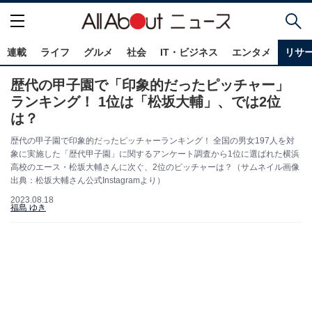
連載
ライフ
グルメ
社会
IT・ビジネス
エンタメ
リサ
歴代の甲子園で「印象的だったピッチャー」
ランキング！ 1位は「松坂大輔」、では2位
は？
歴代の甲子園で印象的だったピッチャーランキング！ 全国の男女197人を対
象に実施した「歴代甲子園」に関するアンケート調査から1位に選ばれた横浜
高校のエース・松坂大輔さんに次ぐ、2位のピッチャーは？（サムネイル画像
出典：松坂大輔さん公式Instagramより）
2023.08.18
福島 ゆき